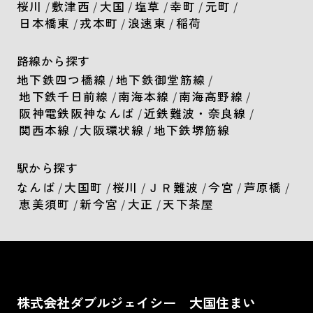
桜川
/
敷津西
/
大国
/
塩草
/
幸町
/
元町
/
日本橋東
/
戎本町
/
浪速東
/
稲荷
路線から探す
地下鉄四つ橋線
/
地下鉄御堂筋線
/
地下鉄千日前線
/
南海本線
/
南海高野線
/
阪神電鉄阪神なんば
/
近鉄難波・奈良線
/
関西本線
/
大阪環状線
/
地下鉄堺筋線
駅から探す
なんば
/
大国町
/
桜川
/
ＪＲ難波
/
今宮
/
芦原橋
/
恵美須町
/
新今宮
/
大正
/
天下茶屋
株式会社ダブルジェイシー 大国住まい