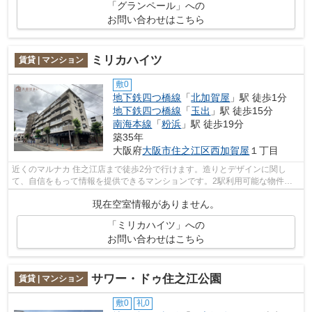
「グランペール」への
お問い合わせはこちら
ミリカハイツ
賃貸 | マンション
敷0
地下鉄四つ橋線
「
北加賀屋
」駅 徒歩1分
地下鉄四つ橋線
「
玉出
」駅 徒歩15分
南海本線
「
粉浜
」駅 徒歩19分
築35年
大阪府
大阪市住之江区
西加賀屋
１丁目
近くのマルナカ 住之江店まで徒歩2分で行けます。造りとデザインに関し
て、自信をもって情報を提供できるマンションです。2駅利用可能な物件な
ので行動範囲も広がります。共用部にはエ...
現在空室情報がありません。
「ミリカハイツ」への
お問い合わせはこちら
サワー・ドゥ住之江公園
賃貸 | マンション
敷0
礼0