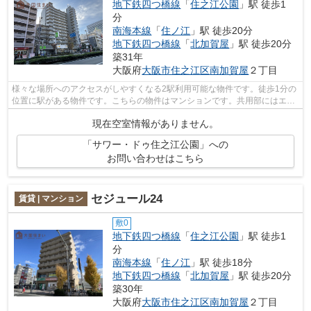
地下鉄四つ橋線
「
住之江公園
」駅 徒歩1
分
南海本線
「
住ノ江
」駅 徒歩20分
地下鉄四つ橋線
「
北加賀屋
」駅 徒歩20分
築31年
大阪府
大阪市住之江区
南加賀屋
２丁目
様々な場所へのアクセスがしやすくなる2駅利用可能な物件です。徒歩1分の
位置に駅がある物件です。こちらの物件はマンションです。共用部にはエレ
ベータ・敷地内ごみ置き場などが揃っ...
現在空室情報がありません。
「サワー・ドゥ住之江公園」への
お問い合わせはこちら
セジュール24
賃貸 | マンション
敷0
地下鉄四つ橋線
「
住之江公園
」駅 徒歩1
分
南海本線
「
住ノ江
」駅 徒歩18分
地下鉄四つ橋線
「
北加賀屋
」駅 徒歩20分
築30年
大阪府
大阪市住之江区
南加賀屋
２丁目