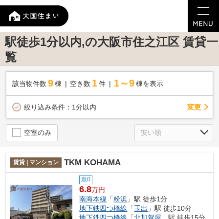
駅徒歩1分以内,の大阪市住之江区 賃貸一
覧
9
1
1～9
該当物件数
棟
空き数
件
棟を表示
変更
絞り込み条件：
1分以内
空室のみ
TKM KOHAMA
賃貸 | マンション
敷0
6.8
万円
南海本線
「
粉浜
」駅 徒歩1分
地下鉄四つ橋線
「
玉出
」駅 徒歩10分
地下鉄四つ橋線
「
北加賀屋
」駅 徒歩15分