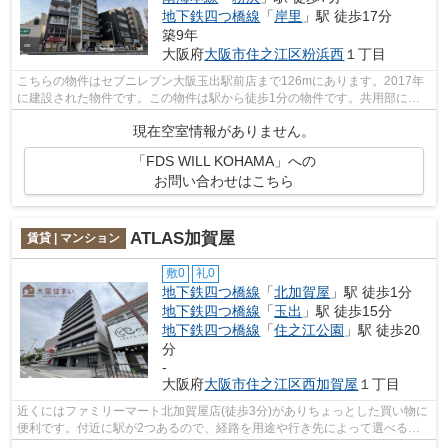
地下鉄四つ橋線
「
岸里
」駅 徒歩17分
築9年
大阪府
大阪市住之江区
粉浜西
１丁目
こちらの物件はセブニレブン大阪玉出駅前店まで126mにあります。2017年
に建設された物件です。この物件は駅から徒歩1分の物件です。共用部には
エレベータ・敷地内ごみ置き場などが揃っ...
現在空室情報がありません。
「FDS WILL KOHAMA」への
お問い合わせはこちら
ATLAS加賀屋
賃貸 | マンション
敷0
礼0
地下鉄四つ橋線
「
北加賀屋
」駅 徒歩1分
地下鉄四つ橋線
「
玉出
」駅 徒歩15分
地下鉄四つ橋線
「
住之江公園
」駅 徒歩20
分
-
大阪府
大阪市住之江区
西加賀屋
１丁目
近くにはファミリーマート北加賀屋店(徒歩3分)がありちょっとした買い物に
便利です。付近に駅が2つあるので、経路を用途や行き先によって選べる物
件です。防犯対策もバッチリなマンシ...