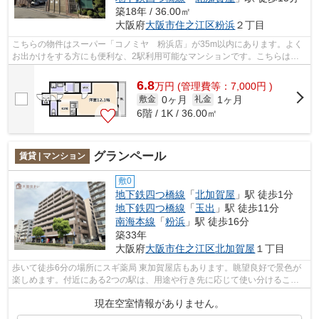
築18年 / 36.00㎡
大阪府
大阪市住之江区
粉浜
２丁目
こちらの物件はスーパー「コノミヤ 粉浜店」が35m以内にあります。よく
お出かけをする方にも便利な、2駅利用可能なマンションです。こちらはマ
ンションタイプになります。共用部には...
6.8
万
円
(管理費等：7,000円 )
0ヶ月
1ヶ月
敷金
礼金
6階 / 1K / 36.00㎡
グランペール
賃貸 | マンション
敷0
地下鉄四つ橋線
「
北加賀屋
」駅 徒歩1分
地下鉄四つ橋線
「
玉出
」駅 徒歩11分
南海本線
「
粉浜
」駅 徒歩16分
築33年
大阪府
大阪市住之江区
北加賀屋
１丁目
歩いて徒歩6分の場所にスギ薬局 東加賀屋店もあります。眺望良好で景色が
楽しめます。付近にある2つの駅は、用途や行き先に応じて使い分けること
ができます。共用部には敷地内ごみ置き...
現在空室情報がありません。