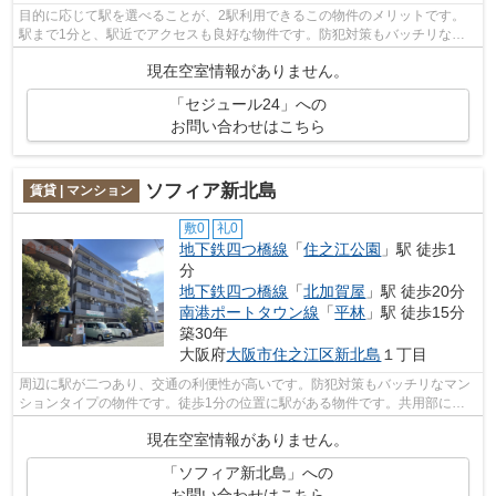
目的に応じて駅を選べることが、2駅利用できるこの物件のメリットです。
駅まで1分と、駅近でアクセスも良好な物件です。防犯対策もバッチリなマ
ンションタイプの物件です。共用部には...
現在空室情報がありません。
「セジュール24」への
お問い合わせはこちら
ソフィア新北島
賃貸 | マンション
敷0
礼0
地下鉄四つ橋線
「
住之江公園
」駅 徒歩1
分
地下鉄四つ橋線
「
北加賀屋
」駅 徒歩20分
南港ポートタウン線
「
平林
」駅 徒歩15分
築30年
大阪府
大阪市住之江区
新北島
１丁目
周辺に駅が二つあり、交通の利便性が高いです。防犯対策もバッチリなマン
ションタイプの物件です。徒歩1分の位置に駅がある物件です。共用部には
敷地内ごみ置き場・エレベータなど様々...
現在空室情報がありません。
「ソフィア新北島」への
お問い合わせはこちら