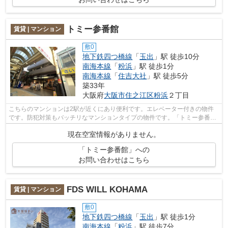
トミー参番館
賃貸 | マンション
敷0
地下鉄四つ橋線
「
玉出
」駅 徒歩10分
南海本線
「
粉浜
」駅 徒歩1分
南海本線
「
住吉大社
」駅 徒歩5分
築33年
大阪府
大阪市住之江区
粉浜
２丁目
こちらのマンションは2駅が近くにあり便利です。エレベーター付きの物件
です。防犯対策もバッチリなマンションタイプの物件です。「トミー参番
館」の物件情報をお探しならお気軽にお問...
現在空室情報がありません。
「トミー参番館」への
お問い合わせはこちら
FDS WILL KOHAMA
賃貸 | マンション
敷0
地下鉄四つ橋線
「
玉出
」駅 徒歩1分
南海本線
「
粉浜
」駅 徒歩7分