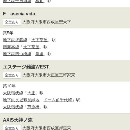
地下鉄千日前線
「
桜川
」駅
F asecia vida
大阪府大阪市西成区聖天下
空室あり
築5年
地下鉄堺筋線
「
天下茶屋
」駅
南海本線
「
天下茶屋
」駅
地下鉄四つ橋線
「
岸里
」駅
エステージ難波WEST
大阪府大阪市大正区三軒家東
空室あり
築10年
大阪環状線
「
大正
」駅
地下鉄長堀鶴見緑地
「
ドーム前千代崎
」駅
大阪環状線
「
芦原橋
」駅
AXIS天神ノ森
大阪府大阪市西成区岸里東
空室あり