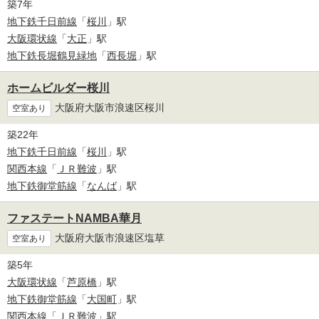
築7年
地下鉄千日前線
「
桜川
」駅
大阪環状線
「
大正
」駅
地下鉄長堀鶴見緑地
「
西長堀
」駅
ホームビルダー桜川
大阪府大阪市浪速区桜川
空室あり
築22年
地下鉄千日前線
「
桜川
」駅
関西本線
「
ＪＲ難波
」駅
地下鉄御堂筋線
「
なんば
」駅
ファステートNAMBA華月
大阪府大阪市浪速区塩草
空室あり
築5年
大阪環状線
「
芦原橋
」駅
地下鉄御堂筋線
「
大国町
」駅
関西本線
「
ＪＲ難波
」駅