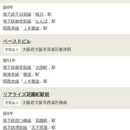
築8年
地下鉄千日前線
「
桜川
」駅
地下鉄御堂筋線
「
なんば
」駅
関西本線
「
ＪＲ難波
」駅
ベースⅡビル
大阪府大阪市浪速区敷津西
空室あり
築51年
地下鉄御堂筋線
「
大国町
」駅
南海本線
「
難波
」駅
関西本線
「
ＪＲ難波
」駅
リアライズ花園町駅前
大阪府大阪市西成区梅南
空室あり
築8年
地下鉄四つ橋線
「
花園町
」駅
地下鉄堺筋線
「
天下茶屋
」駅