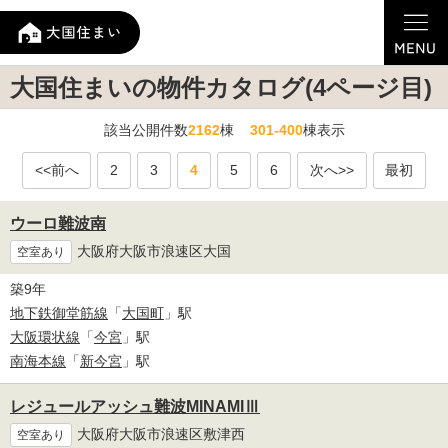
大国住まいの物件カタログ(4ページ目)
該当公開件数
2162
棟
301-400
棟表示
<<前へ
2
3
4
5
6
次へ>>
最初
ウーロ難波南
大阪府大阪市浪速区大国
空室あり
築9年
地下鉄御堂筋線
「
大国町
」駅
大阪環状線
「
今宮
」駅
南海本線
「
新今宮
」駅
レジュールアッシュ難波MINAMIⅢ
大阪府大阪市浪速区敷津西
空室あり