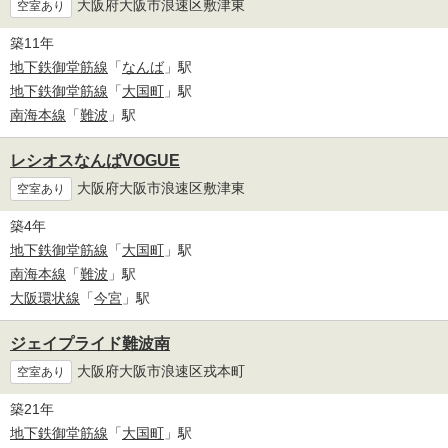
大阪府大阪市浪速区敷津東
空室あり
築11年
地下鉄御堂筋線
「
なんば
」駅
地下鉄御堂筋線
「
大国町
」駅
南海本線
「
難波
」駅
レシオスなんばVOGUE
大阪府大阪市浪速区敷津東
空室あり
築4年
地下鉄御堂筋線
「
大国町
」駅
南海本線
「
難波
」駅
大阪環状線
「
今宮
」駅
ジェイプライド難波南
大阪府大阪市浪速区戎本町
空室あり
築21年
地下鉄御堂筋線
「
大国町
」駅