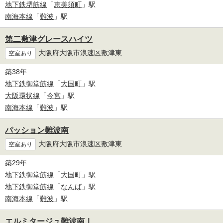
地下鉄堺筋線
「
恵美須町
」駅
南海本線
「
難波
」駅
第二敷津グレースハイツ
大阪府大阪市浪速区敷津東
空室あり
築38年
地下鉄御堂筋線
「
大国町
」駅
大阪環状線
「
今宮
」駅
南海本線
「
難波
」駅
パッション難波南
大阪府大阪市浪速区敷津東
空室あり
築29年
地下鉄御堂筋線
「
大国町
」駅
地下鉄御堂筋線
「
なんば
」駅
南海本線
「
難波
」駅
エルミタージュ難波南Ⅰ