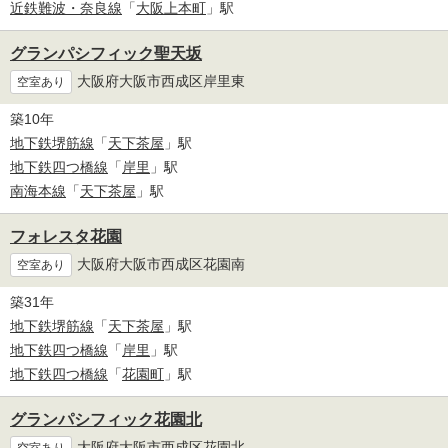
近鉄難波・奈良線
「
大阪上本町
」駅
グランパシフィック聖天坂
大阪府大阪市西成区岸里東
空室あり
築10年
地下鉄堺筋線
「
天下茶屋
」駅
地下鉄四つ橋線
「
岸里
」駅
南海本線
「
天下茶屋
」駅
フォレスタ花園
大阪府大阪市西成区花園南
空室あり
築31年
地下鉄堺筋線
「
天下茶屋
」駅
地下鉄四つ橋線
「
岸里
」駅
地下鉄四つ橋線
「
花園町
」駅
グランパシフィック花園北
大阪府大阪市西成区花園北
空室あり