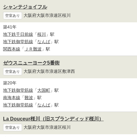
シャンテジョイフル
大阪府大阪市浪速区桜川
空室あり
築41年
地下鉄千日前線
「
桜川
」駅
地下鉄御堂筋線
「
なんば
」駅
関西本線
「
ＪＲ難波
」駅
ゼウスニューヨーク5番街
大阪府大阪市浪速区敷津西
空室あり
築20年
地下鉄御堂筋線
「
大国町
」駅
南海本線
「
難波
」駅
地下鉄御堂筋線
「
なんば
」駅
La Douceur桜川（旧スプランディッド桜川）
大阪府大阪市浪速区桜川
空室あり