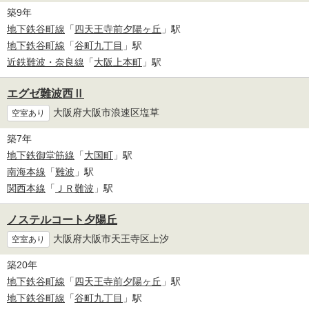
築9年
地下鉄谷町線
「
四天王寺前夕陽ヶ丘
」駅
地下鉄谷町線
「
谷町九丁目
」駅
近鉄難波・奈良線
「
大阪上本町
」駅
エグゼ難波西Ⅱ
大阪府大阪市浪速区塩草
空室あり
築7年
地下鉄御堂筋線
「
大国町
」駅
南海本線
「
難波
」駅
関西本線
「
ＪＲ難波
」駅
ノステルコート夕陽丘
大阪府大阪市天王寺区上汐
空室あり
築20年
地下鉄谷町線
「
四天王寺前夕陽ヶ丘
」駅
地下鉄谷町線
「
谷町九丁目
」駅