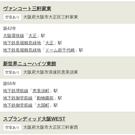
ヴァンコート三軒家東
大阪府大阪市大正区三軒家東
空室あり
築42年
大阪環状線
「
大正
」駅
地下鉄長堀鶴見緑地
「
大正
」駅
地下鉄長堀鶴見緑地
「
ドーム前千代崎
」駅
新世界ニューハイツ東館
大阪府大阪市浪速区恵美須東
空室あり
築55年
地下鉄堺筋線
「
恵美須町
」駅
地下鉄御堂筋線
「
動物園前
」駅
地下鉄御堂筋線
「
大国町
」駅
スプランディッド大阪WEST
大阪府大阪市大正区三軒家西
空室あり