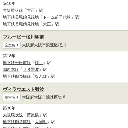
築10年
大阪環状線
「
大正
」駅
地下鉄長堀鶴見緑地
「
ドーム前千代崎
」駅
地下鉄長堀鶴見緑地
「
大正
」駅
ブルービー桜川駅前
大阪府大阪市浪速区桜川
空室あり
築18年
地下鉄千日前線
「
桜川
」駅
関西本線
「
ＪＲ難波
」駅
地下鉄四つ橋線
「
なんば
」駅
ヴィラウエスト難波
大阪府大阪市浪速区塩草
空室あり
築36年
大阪環状線
「
芦原橋
」駅
地下鉄御堂筋線
「
大国町
」駅