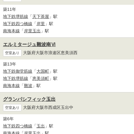
築11年
地下鉄堺筋線
「
天下茶屋
」駅
地下鉄四つ橋線
「
岸里
」駅
南海本線
「
岸里玉出
」駅
エルミタージュ難波南Ⅵ
大阪府大阪市浪速区恵美須西
空室あり
築13年
地下鉄御堂筋線
「
大国町
」駅
地下鉄堺筋線
「
恵美須町
」駅
南海本線
「
難波
」駅
グランパシフィック玉出
大阪府大阪市西成区玉出中
空室あり
築6年
地下鉄四つ橋線
「
玉出
」駅
南海本線
「
岸里玉出
」駅