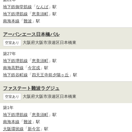
地下鉄御堂筋線
「
なんば
」駅
地下鉄堺筋線
「
恵美須町
」駅
南海本線
「
難波
」駅
アーバンエース日本橋パル
大阪府大阪市浪速区日本橋東
空室あり
築27年
地下鉄堺筋線
「
恵美須町
」駅
南海高野線
「
今宮戎
」駅
地下鉄谷町線
「
四天王寺前夕陽ヶ丘
」駅
ファステート難波ラグジュ
大阪府大阪市浪速区日本橋東
空室あり
築1年
地下鉄堺筋線
「
恵美須町
」駅
南海本線
「
難波
」駅
大阪環状線
「
新今宮
」駅