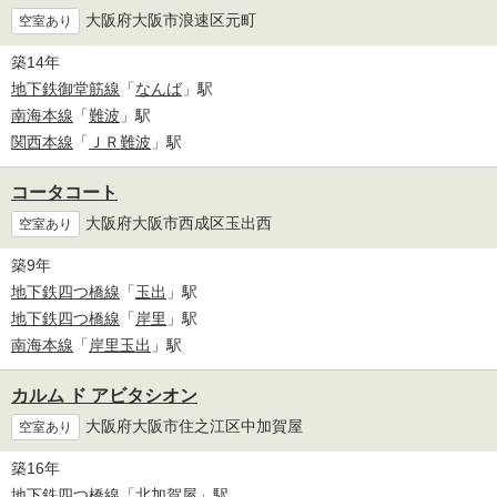
大阪府大阪市浪速区元町
空室あり
築14年
地下鉄御堂筋線
「
なんば
」駅
南海本線
「
難波
」駅
関西本線
「
ＪＲ難波
」駅
コータコート
大阪府大阪市西成区玉出西
空室あり
築9年
地下鉄四つ橋線
「
玉出
」駅
地下鉄四つ橋線
「
岸里
」駅
南海本線
「
岸里玉出
」駅
カルム ド アビタシオン
大阪府大阪市住之江区中加賀屋
空室あり
築16年
地下鉄四つ橋線
「
北加賀屋
」駅