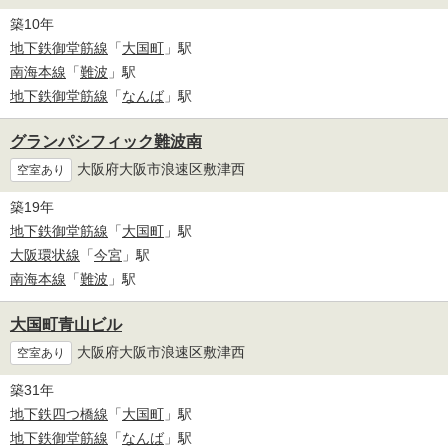
築10年
地下鉄御堂筋線
「
大国町
」駅
南海本線
「
難波
」駅
地下鉄御堂筋線
「
なんば
」駅
グランパシフィック難波南
大阪府大阪市浪速区敷津西
空室あり
築19年
地下鉄御堂筋線
「
大国町
」駅
大阪環状線
「
今宮
」駅
南海本線
「
難波
」駅
大国町青山ビル
大阪府大阪市浪速区敷津西
空室あり
築31年
地下鉄四つ橋線
「
大国町
」駅
地下鉄御堂筋線
「
なんば
」駅