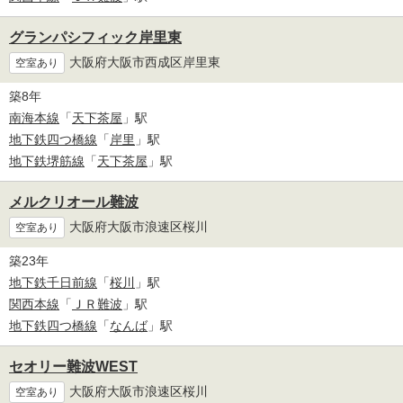
グランパシフィック岸里東
大阪府大阪市西成区岸里東
空室あり
築8年
南海本線
「
天下茶屋
」駅
地下鉄四つ橋線
「
岸里
」駅
地下鉄堺筋線
「
天下茶屋
」駅
メルクリオール難波
大阪府大阪市浪速区桜川
空室あり
築23年
地下鉄千日前線
「
桜川
」駅
関西本線
「
ＪＲ難波
」駅
地下鉄四つ橋線
「
なんば
」駅
セオリー難波WEST
大阪府大阪市浪速区桜川
空室あり