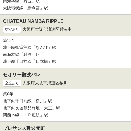
南海本線
「
難波
」駅
大阪環状線
「
新今宮
」駅
CHATEAU NAMBA RIPPLE
大阪府大阪市浪速区難波中
空室あり
築13年
地下鉄御堂筋線
「
なんば
」駅
南海本線
「
難波
」駅
地下鉄千日前線
「
日本橋
」駅
セオリー難波パレ
大阪府大阪市浪速区桜川
空室あり
築6年
地下鉄千日前線
「
桜川
」駅
地下鉄長堀鶴見緑地
「
大正
」駅
関西本線
「
ＪＲ難波
」駅
プレサンス難波元町