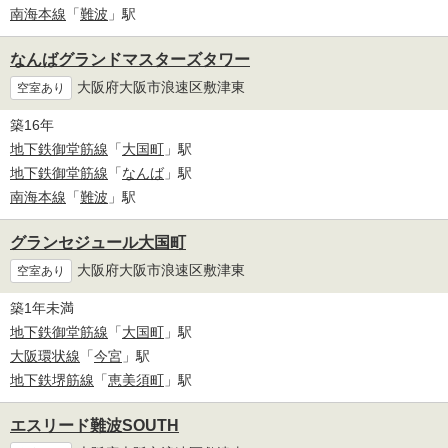
南海本線
「
難波
」駅
なんばグランドマスターズタワー
大阪府大阪市浪速区敷津東
空室あり
築16年
地下鉄御堂筋線
「
大国町
」駅
地下鉄御堂筋線
「
なんば
」駅
南海本線
「
難波
」駅
グランセジュール大国町
大阪府大阪市浪速区敷津東
空室あり
築1年未満
地下鉄御堂筋線
「
大国町
」駅
大阪環状線
「
今宮
」駅
地下鉄堺筋線
「
恵美須町
」駅
エスリード難波SOUTH