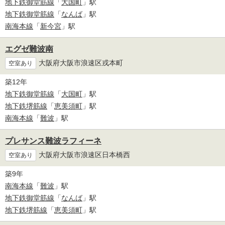
地下鉄御堂筋線
「
大国町
」駅
地下鉄御堂筋線
「
なんば
」駅
南海本線
「
新今宮
」駅
エグゼ難波南
大阪府大阪市浪速区戎本町
空室あり
築12年
地下鉄御堂筋線
「
大国町
」駅
地下鉄堺筋線
「
恵美須町
」駅
南海本線
「
難波
」駅
プレサンス難波ラフィーネ
大阪府大阪市浪速区日本橋西
空室あり
築9年
南海本線
「
難波
」駅
地下鉄御堂筋線
「
なんば
」駅
地下鉄堺筋線
「
恵美須町
」駅