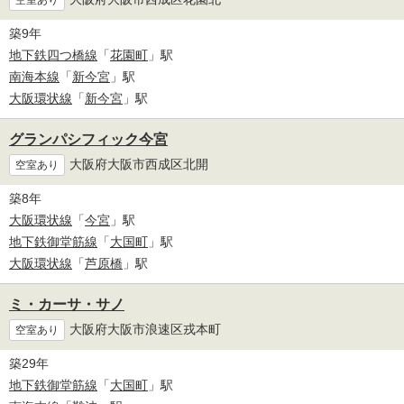
築9年
地下鉄四つ橋線
「
花園町
」駅
南海本線
「
新今宮
」駅
大阪環状線
「
新今宮
」駅
グランパシフィック今宮
大阪府大阪市西成区北開
空室あり
築8年
大阪環状線
「
今宮
」駅
地下鉄御堂筋線
「
大国町
」駅
大阪環状線
「
芦原橋
」駅
ミ・カーサ・サノ
大阪府大阪市浪速区戎本町
空室あり
築29年
地下鉄御堂筋線
「
大国町
」駅