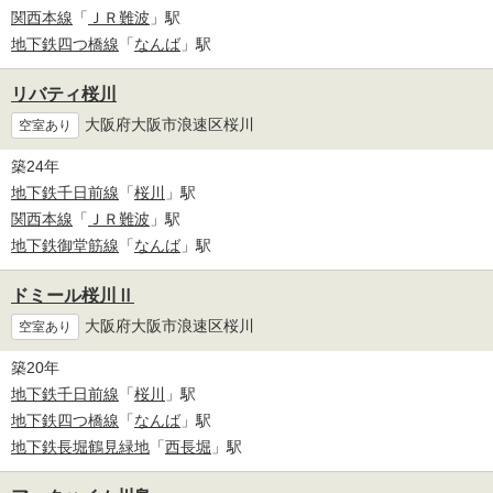
関西本線
「
ＪＲ難波
」駅
地下鉄四つ橋線
「
なんば
」駅
リバティ桜川
大阪府大阪市浪速区桜川
空室あり
築24年
地下鉄千日前線
「
桜川
」駅
関西本線
「
ＪＲ難波
」駅
地下鉄御堂筋線
「
なんば
」駅
ドミール桜川Ⅱ
大阪府大阪市浪速区桜川
空室あり
築20年
地下鉄千日前線
「
桜川
」駅
地下鉄四つ橋線
「
なんば
」駅
地下鉄長堀鶴見緑地
「
西長堀
」駅