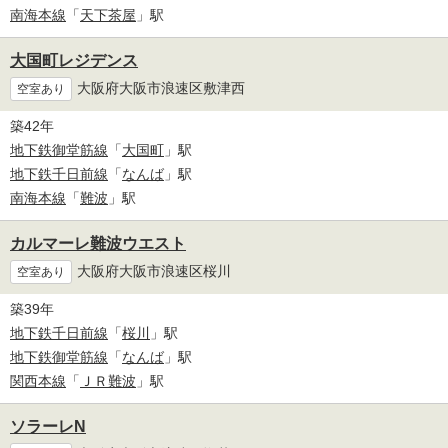
南海本線
「
天下茶屋
」駅
大国町レジデンス
大阪府大阪市浪速区敷津西
空室あり
築42年
地下鉄御堂筋線
「
大国町
」駅
地下鉄千日前線
「
なんば
」駅
南海本線
「
難波
」駅
カルマーレ難波ウエスト
大阪府大阪市浪速区桜川
空室あり
築39年
地下鉄千日前線
「
桜川
」駅
地下鉄御堂筋線
「
なんば
」駅
関西本線
「
ＪＲ難波
」駅
ソラーレN