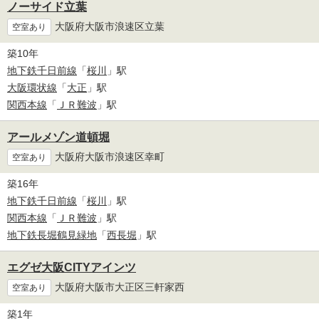
ノーサイド立葉
大阪府大阪市浪速区立葉
空室あり
築10年
地下鉄千日前線
「
桜川
」駅
大阪環状線
「
大正
」駅
関西本線
「
ＪＲ難波
」駅
アールメゾン道頓堀
大阪府大阪市浪速区幸町
空室あり
築16年
地下鉄千日前線
「
桜川
」駅
関西本線
「
ＪＲ難波
」駅
地下鉄長堀鶴見緑地
「
西長堀
」駅
エグゼ大阪CITYアインツ
大阪府大阪市大正区三軒家西
空室あり
築1年