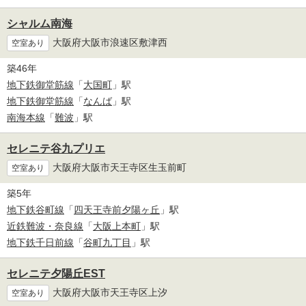
シャルム南海
大阪府大阪市浪速区敷津西
空室あり
築46年
地下鉄御堂筋線
「
大国町
」駅
地下鉄御堂筋線
「
なんば
」駅
南海本線
「
難波
」駅
セレニテ谷九プリエ
大阪府大阪市天王寺区生玉前町
空室あり
築5年
地下鉄谷町線
「
四天王寺前夕陽ヶ丘
」駅
近鉄難波・奈良線
「
大阪上本町
」駅
地下鉄千日前線
「
谷町九丁目
」駅
セレニテ夕陽丘EST
大阪府大阪市天王寺区上汐
空室あり