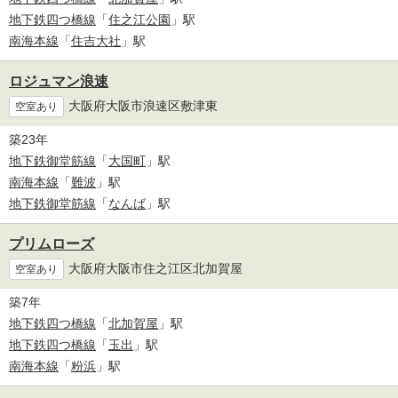
地下鉄四つ橋線
「
住之江公園
」駅
南海本線
「
住吉大社
」駅
ロジュマン浪速
大阪府大阪市浪速区敷津東
空室あり
築23年
地下鉄御堂筋線
「
大国町
」駅
南海本線
「
難波
」駅
地下鉄御堂筋線
「
なんば
」駅
プリムローズ
大阪府大阪市住之江区北加賀屋
空室あり
築7年
地下鉄四つ橋線
「
北加賀屋
」駅
地下鉄四つ橋線
「
玉出
」駅
南海本線
「
粉浜
」駅