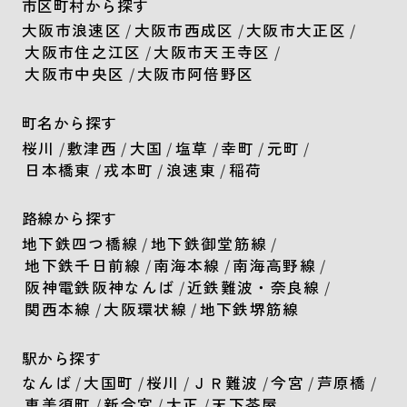
市区町村から探す
大阪市浪速区
/
大阪市西成区
/
大阪市大正区
/
大阪市住之江区
/
大阪市天王寺区
/
大阪市中央区
/
大阪市阿倍野区
町名から探す
桜川
/
敷津西
/
大国
/
塩草
/
幸町
/
元町
/
日本橋東
/
戎本町
/
浪速東
/
稲荷
路線から探す
地下鉄四つ橋線
/
地下鉄御堂筋線
/
地下鉄千日前線
/
南海本線
/
南海高野線
/
阪神電鉄阪神なんば
/
近鉄難波・奈良線
/
関西本線
/
大阪環状線
/
地下鉄堺筋線
駅から探す
なんば
/
大国町
/
桜川
/
ＪＲ難波
/
今宮
/
芦原橋
/
恵美須町
/
新今宮
/
大正
/
天下茶屋