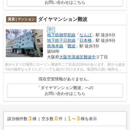
お問い合わせはこちら
ダイヤマンション難波
賃貸 | マンション
敷0
地下鉄御堂筋線
「
なんば
」駅 徒歩5分
地下鉄千日前線
「
日本橋
」駅 徒歩9分
南海本線
「
難波
」駅 徒歩3分
築58年
大阪府
大阪市浪速区
難波中
２丁目
家からすぐの場所にローソン 難波中二丁目店(103m)があります。駅から徒歩
7分の物件ならすぐにどこへでも遊びに行けますね。吸湿性の高い物件を選
ぶのなら、RC構造がベストです。なに...
現在空室情報がありません。
「ダイヤマンション難波」への
お問い合わせはこちら
3
0
1～3
該当物件数
棟
空き数
件
棟を表示