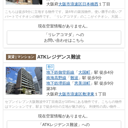
大阪府
大阪市浪速区
日本橋西
１丁目
こちらは徒歩9分に立地する物件です。築4年の築浅物件。使い勝手の良いア
パートでイチオシの物件です。「リレアコマダ」のここがイチオシ。大国住
まいは大阪市浪速区エリアにある賃貸...
現在空室情報がありません。
「リレアコマダ」への
お問い合わせはこちら
ATKレジデンス難波
賃貸 | マンション
敷0
地下鉄御堂筋線
「
大国町
」駅 徒歩4分
南海高野線
「
難波
」駅 徒歩9分
地下鉄堺筋線
「
恵美須町
」駅 徒歩9分
築3年
大阪府
大阪市浪速区
敷津東
１丁目
セブンイレブン大阪難波中3丁目南店が185mにある物件です。こちらの物件
はマンションです。駅まで徒歩4分の立地が魅力的な、利便性の高い物件で
す。共用部には敷地内ごみ置き場・エレ...
現在空室情報がありません。
「ATKレジデンス難波」への