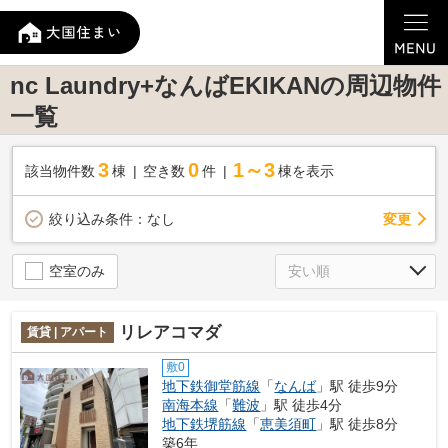
nc Laundry+なんばEKIKANの周辺物件
一覧
3
0
1～3
該当物件数
棟
空き数
件
棟を表示
変更
絞り込み条件：
なし
空室のみ
リレアコマダ
賃貸 | アパート
敷0
地下鉄御堂筋線
「
なんば
」駅 徒歩9分
南海本線
「
難波
」駅 徒歩4分
地下鉄堺筋線
「
恵美須町
」駅 徒歩8分
築6年