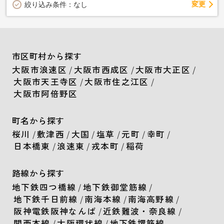
変更
絞り込み条件：
なし
市区町村から探す
大阪市浪速区
/
大阪市西成区
/
大阪市大正区
/
大阪市天王寺区
/
大阪市住之江区
/
大阪市阿倍野区
町名から探す
桜川
/
敷津西
/
大国
/
塩草
/
元町
/
幸町
/
日本橋東
/
浪速東
/
戎本町
/
稲荷
路線から探す
地下鉄四つ橋線
/
地下鉄御堂筋線
/
地下鉄千日前線
/
南海本線
/
南海高野線
/
阪神電鉄阪神なんば
/
近鉄難波・奈良線
/
関西本線
/
大阪環状線
/
地下鉄堺筋線