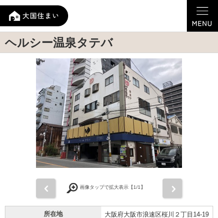
ヘルシー温泉タテバ
前
次
画像タップで拡大表示【
1
/1】
所在地
大阪府大阪市浪速区桜川２丁目14-19