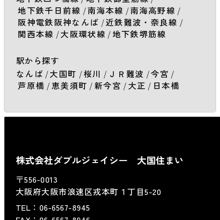
地下鉄千日前線
/
南海本線
/
南海高野線
/
阪神電鉄阪神なんば
/
近鉄難波・奈良線
/
関西本線
/
大阪環状線
/
地下鉄堺筋線
駅から探す
なんば
/
大国町
/
桜川
/
ＪＲ難波
/
今宮
/
芦原橋
/
恵美須町
/
新今宮
/
大正
/
日本橋
株式会社ダブルジェイシー 大国住まい
〒556-0013
大阪府大阪市浪速区戎本町１丁目5-20
TEL：
06-6567-8945
FAX：06-6567-8946