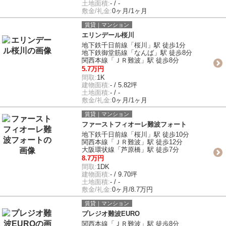
土地面積:
- / -
敷金/礼金:
0ヶ月/1ヶ月
賃貸｜マンション
エリンデール桜川
地下鉄千日前線「桜川」駅 徒歩1分
地下鉄御堂筋線「なんば」駅 徒歩8分
関西本線「ＪＲ難波」駅 徒歩8分
5.7万円
間取:
1K
建物面積:
- / 5.82坪
土地面積:
- / -
敷金/礼金:
0ヶ月/1ヶ月
賃貸｜マンション
ファーストフィオーレ難波フォート
地下鉄千日前線「桜川」駅 徒歩10分
関西本線「ＪＲ難波」駅 徒歩12分
大阪環状線「芦原橋」駅 徒歩7分
8.7万円
間取:
1DK
建物面積:
- / 9.70坪
土地面積:
- / -
敷金/礼金:
0ヶ月/8.7万円
賃貸｜マンション
プレジオ難波EURO
関西本線「ＪＲ難波」駅 徒歩8分