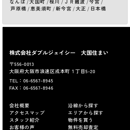
なんば
/
大国町
/
桜川
/
ＪＲ難波
/
今宮
/
芦原橋
/
恵美須町
/
新今宮
/
大正
/
日本橋
株式会社ダブルジェイシー 大国住まい
〒556-0013
大阪府大阪市浪速区戎本町１丁目5-20
TEL：
06-6567-8945
FAX：06-6567-8946
会社概要
沿線から探す
アクセスマップ
エリアから探す
スタッフ紹介
物件を買う
お客様の声
無料売却査定