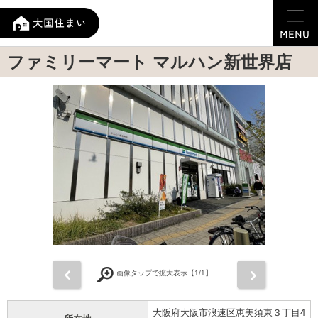
ファミリーマート マルハン新世界店
前
次
画像タップで拡大表示【
1
/1】
大阪府大阪市浪速区恵美須東３丁目4