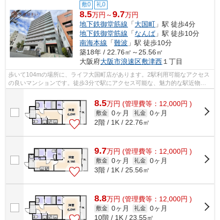
敷0
礼0
8.5
9.7
万円～
万円
地下鉄御堂筋線
「
大国町
」駅 徒歩4分
地下鉄御堂筋線
「
なんば
」駅 徒歩10分
南海本線
「
難波
」駅 徒歩10分
築18年 / 22.76㎡～25.56㎡
大阪府
大阪市浪速区
敷津西
１丁目
歩いて104mの場所に、ライフ大国町店があります。2駅利用可能なアクセス
の良いマンションです。徒歩3分で駅にアクセス可能な、魅力的な駅近物件
です。共用部にはエレベータ・敷地内ご...
8.5
万
円
(管理費等：12,000円 )
0ヶ月
0ヶ月
敷金
礼金
2階 / 1K / 22.76㎡
9.7
万
円
(管理費等：12,000円 )
0ヶ月
0ヶ月
敷金
礼金
3階 / 1K / 25.56㎡
8.8
万
円
(管理費等：12,000円 )
0ヶ月
0ヶ月
敷金
礼金
10階 / 1K / 23.55㎡