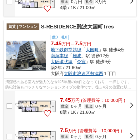
0万円
8万円
敷金
礼金
4階 / 1K / 21.00㎡
S-RESIDENCE難波大国町Tres
賃貸 | マンション
敷0
礼0
7.45
7.5
万円～
万円
地下鉄御堂筋線
「
大国町
」駅 徒歩4分
南海本線
「
難波
」駅 徒歩12分
大阪環状線
「
今宮
」駅 徒歩9分
築2年 / 21.60㎡
大阪府
大阪市浪速区
敷津西
１丁目
清潔感のある室内が魅力的な令和5年築の物件となっており、一押しです。
防犯対策もバッチリなマンションタイプの物件です。徒歩4分の位置に駅が
ある物件です。共用部にはエレベータ・...
7.45
万
円
(管理費等：10,000円 )
0ヶ月
0ヶ月
敷金
礼金
8階 / 1K / 21.60㎡
7.5
万
円
(管理費等：10,000円 )
0ヶ月
0ヶ月
敷金
礼金