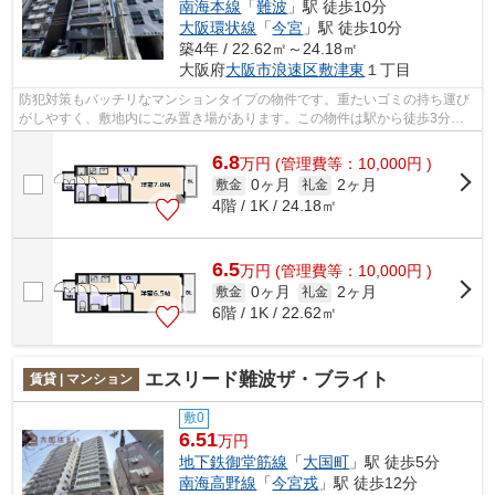
南海本線
「
難波
」駅 徒歩10分
大阪環状線
「
今宮
」駅 徒歩10分
築4年 / 22.62㎡～24.18㎡
大阪府
大阪市浪速区
敷津東
１丁目
防犯対策もバッチリなマンションタイプの物件です。重たいゴミの持ち運び
がしやすく、敷地内にごみ置き場があります。この物件は駅から徒歩3分の
物件です。当社イチオシの物件の「レシ...
6.8
万
円
(管理費等：10,000円 )
0ヶ月
2ヶ月
敷金
礼金
4階 / 1K / 24.18㎡
6.5
万
円
(管理費等：10,000円 )
0ヶ月
2ヶ月
敷金
礼金
6階 / 1K / 22.62㎡
エスリード難波ザ・ブライト
賃貸 | マンション
敷0
6.51
万円
地下鉄御堂筋線
「
大国町
」駅 徒歩5分
南海高野線
「
今宮戎
」駅 徒歩12分