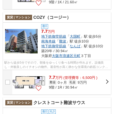
9階 / 1K / 21.60㎡
COZY（コージー）
賃貸 | マンション
敷0
7.7
万円
地下鉄御堂筋線
「
大国町
」駅 徒歩5分
南海本線
「
難波
」駅 徒歩10分
地下鉄御堂筋線
「
なんば
」駅 徒歩10分
築20年 / 30.94㎡
大阪府
大阪市浪速区
元町
３丁目
駅から徒歩5分ですので、朝食をゆっくり食べる時間が作れます。設備良
し・外観良しのイチオシの物件。遮音性が高く静かな住環境の鉄筋コンクリ
ート(RC)構造。こだわりポイント満載の『...
7.7
万
円
(管理費等：6,500円 )
0ヶ月
9万円
敷金
礼金
9階 / 1R / 30.94㎡
クレストコート難波サウス
賃貸 | マンション
敷0
礼0