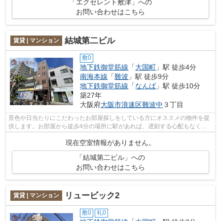
「エクセレント敷津」への
お問い合わせはこちら
結城第二ビル
賃貸 | マンション
敷0
地下鉄御堂筋線
「
大国町
」駅 徒歩4分
南海本線
「
難波
」駅 徒歩9分
地下鉄御堂筋線
「
なんば
」駅 徒歩10分
築27年
大阪府
大阪市浪速区
難波中
３丁目
景色や日当たりにこだわったお部屋探しをしている方にオススメの物件を提
供します。お部屋から徒歩4分の場所に駅があれば、遅刻する心配もなくな
りますね。鉄骨鉄筋コンクリートで造ら...
現在空室情報がありません。
「結城第二ビル」への
お問い合わせはこちら
リュービック2
賃貸 | マンション
敷0
礼0