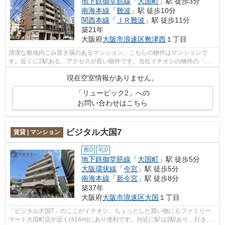
地下鉄御堂筋線
「
大国町
」駅 徒歩3分
南海本線
「
難波
」駅 徒歩10分
関西本線
「
ＪＲ難波
」駅 徒歩11分
築21年
大阪府
大阪市浪速区
敷津西
１丁目
清潔な敷地内ごみ置き場のあるマンション。こちらの物件はマンションで
す。近くに2駅ある、アクセスが良い物件です。当社イチオシの物件の「リ
ュービック2」。ぜひ一度ご覧ください。...
現在空室情報がありません。
「リュービック2」への
お問い合わせはこちら
ビジタル大国7
賃貸 | マンション
敷0
礼0
地下鉄御堂筋線
「
大国町
」駅 徒歩5分
大阪環状線
「
今宮
」駅 徒歩5分
南海本線
「
新今宮
」駅 徒歩8分
築37年
大阪府
大阪市浪速区
大国
１丁目
「ビジタル大国7」のここがイチオシ。ちょっとした買い物にもファミリー
マート大国町店が近く(414m)にあり便利です。付近に駅は2駅あり、行き先