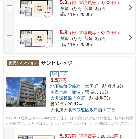
5.3
万
円
(管理費等：8,000円 )
5万円
0万円
敷金
礼金
5階 / 1R / 20.00㎡
5.3
万
円
(管理費等：8,000円 )
5万円
0万円
敷金
礼金
7階 / 1R / 20.00㎡
サンビレッジ
賃貸 | マンション
敷0
礼0
5.5
万円
地下鉄御堂筋線
「
大国町
」駅 徒歩3分
南海本線
「
難波
」駅 徒歩10分
大阪環状線
「
今宮
」駅 徒歩7分
築32年 / 20.47㎡
大阪府
大阪市浪速区
敷津西
１丁目
MaxValu 塩草店まで499mです。徒歩3分で駅にアクセス可能な、魅力的な駅
近物件です。こちらはマンションタイプになります。共用部には敷地内ごみ
置き場・エレベータなどが揃っておりま...
5.5
万
円
(管理費等：10,000円 )