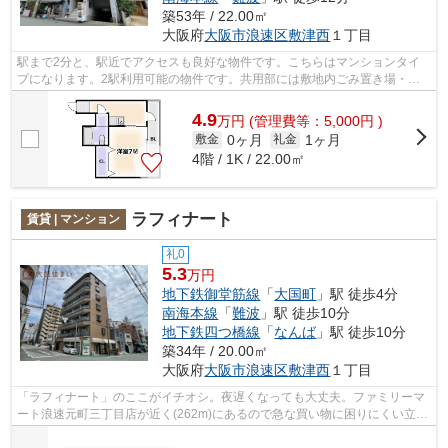
築53年 / 22.00㎡
大阪府
大阪市浪速区
敷津西
１丁目
駅まで2分と、駅近でアクセスも良好な物件です。こちらはマンションタイ
プになります。2駅利用可能の物件です。共用部には敷地内ごみ置き場・エ
レベータなどが備わっておりとても充実...
4.9
万
円
(管理費等：5,000円 )
0ヶ月
1ヶ月
敷金
礼金
4階 / 1K / 22.00㎡
ラフィナート
賃貸 | マンション
礼0
5.3
万円
地下鉄御堂筋線
「
大国町
」駅 徒歩4分
南海本線
「
難波
」駅 徒歩10分
地下鉄四つ橋線
「
なんば
」駅 徒歩10分
築34年 / 20.00㎡
大阪府
大阪市浪速区
敷津西
１丁目
「ラフィナート」のここがイチオシ。夜遅くなっても大丈夫。ファミリーマ
ート浪速元町三丁目店が近く(262m)にあるので急な買い物に困りにくい立地
です。アクセスの良い2駅利用可能なマ...