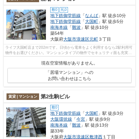
敷0
礼0
地下鉄御堂筋線
「
なんば
」駅 徒歩10分
地下鉄御堂筋線
「
大国町
」駅 徒歩5分
南海本線
「
難波
」駅 徒歩10分
築54年
大阪府
大阪市浪速区
元町
３丁目
ライフ大国町店まで202mです。日頃から電車をよく利用するなら2駅利用可
物件をお選びください。マンションタイプの物件でセキュリティ面も充実し
ています。「居場マンション」のここが...
現在空室情報がありません。
「居場マンション」への
お問い合わせはこちら
第2生駒ビル
賃貸 | マンション
敷0
地下鉄御堂筋線
「
大国町
」駅 徒歩3分
大阪環状線
「
今宮
」駅 徒歩9分
南海本線
「
難波
」駅 徒歩13分
築33年
大阪府
大阪市浪速区
敷津西
１丁目