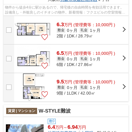
物件から徒歩4分に駅があるので、帰宅後の自由時間を有効活用できます。
設備良し・外観良しのイチオシの物件。新着情報：フクエビルの空室情報な
らコチラ。いつでも大国住まいまでご連...
6.3
万
円
(管理費等：10,000円 )
0ヶ月
1ヶ月
敷金
礼金
2階 / 1DK / 28.79㎡
6.5
万
円
(管理費等：10,000円 )
0ヶ月
1ヶ月
敷金
礼金
6階 / 1DK / 27.86㎡
9.5
万
円
(管理費等：10,000円 )
0ヶ月
1ヶ月
敷金
礼金
9階 / 1LDK / 42.00㎡
W-STYLE難波
賃貸 | マンション
敷0
6.4
6.94
万円～
万円