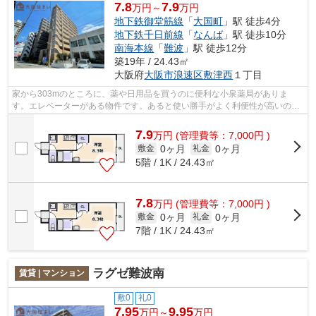
7.8
7.9
万円～
万円
地下鉄御堂筋線
「
大国町
」駅 徒歩4分
地下鉄千日前線
「
なんば
」駅 徒歩10分
南海本線
「
難波
」駅 徒歩12分
築19年 / 24.43㎡
大阪府
大阪市浪速区
敷津西
１丁目
家から303mのところに、薬や日用品を買うのに便利な小泉薬局がありま
す。エレベーターがある物件です。あると使い勝手がよく利便性が高いのが
敷地内ごみ置き場です。多くの方からご好...
7.9
万
円
(管理費等：7,000円 )
0ヶ月
0ヶ月
敷金
礼金
5階 / 1K / 24.43㎡
7.8
万
円
(管理費等：7,000円 )
0ヶ月
0ヶ月
敷金
礼金
7階 / 1K / 24.43㎡
ラグゼ難波南
賃貸 | マンション
敷0
礼0
7.95
9.95
万円～
万円