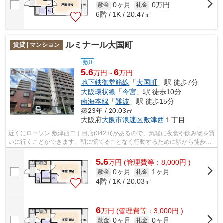
0ヶ月
0万円
敷金
礼金
6階 / 1K / 20.47㎡
ルミナール大国町
賃貸 | マンション
敷0
5.6
6
万円～
万円
地下鉄御堂筋線
「
大国町
」駅 徒歩7分
大阪環状線
「
今宮
」駅 徒歩10分
南海本線
「
難波
」駅 徒歩15分
築23年 / 20.03㎡
大阪府
大阪市浪速区
敷津西
１丁目
近くにローソン 敷津西二丁目店(342m)があるので、気軽に夜食や飲み物を買
いに行くことができます。朝に慌てることなく行動するために駅から徒歩7
分の駅近マンションはいかがでしょう...
5.6
万
円
(管理費等：8,000円 )
0ヶ月
1ヶ月
敷金
礼金
4階 / 1K / 20.03㎡
6
万
円
(管理費等：3,000円 )
0ヶ月
0ヶ月
敷金
礼金