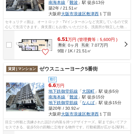
南海本線
「
難波
」駅 徒歩13分
築2年 / 21.51㎡
大阪府
大阪市浪速区
敷津西
１丁目
セキュリティ面は、オートロック・TVインターホンなど充実しているので安
心して生活できます。身支度にもお使いいただける、洗面所が独立した物件
です。新生活を失敗せず、スタートさ...
6.51
万
円
(管理費等：5,600円 )
0ヶ月
7.07万円
敷金
礼金
9階 / 1K / 21.51㎡
ゼウスニューヨーク5番街
賃貸 | マンション
敷0
6.6
万円
地下鉄御堂筋線
「
大国町
」駅 徒歩5分
南海本線
「
難波
」駅 徒歩15分
地下鉄御堂筋線
「
なんば
」駅 徒歩15分
築20年 / 30.92㎡
大阪府
大阪市浪速区
敷津西
１丁目
目立つ外観と洗練された設計の内装を持つデザイナーズ。駅まで歩いてアク
セスできる、徒歩5分の距離に立地する物件です。行動範囲が広がる2駅利用
可能な物件です。共用部にはエレベー...