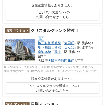
に応じて使い分けができます。敷地内ご...
現在空室情報がありません。
「ビジタル大国7」への
お問い合わせはこちら
クリスタルグランツ難波Ⅱ
賃貸 | マンション
敷0
地下鉄御堂筋線
「
大国町
」駅 徒歩5分
地下鉄四つ橋線
「
なんば
」駅 徒歩7分
南海本線
「
難波
」駅 徒歩7分
築9年
大阪府
大阪市浪速区
元町
３丁目
様々な場所へアクセスできる2駅利用可能なマンションです。階数が高く、
眺望良好なので、毎日眺めを楽しめます。新しいのでこだわりの多い方にも
おすすめの築浅物件です。セキュリティ...
現在空室情報がありません。
「クリスタルグランツ難波Ⅱ」への
お問い合わせはこちら
居場マンション
賃貸 | マンション