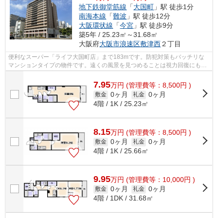
地下鉄御堂筋線
「
大国町
」駅 徒歩1分
南海本線
「
難波
」駅 徒歩12分
大阪環状線
「
今宮
」駅 徒歩9分
築5年 / 25.23㎡～31.68㎡
大阪府
大阪市浪速区
敷津西
２丁目
便利なスーパー「ライフ大国町店」まで183mです。防犯対策もバッチリな
マンションタイプの物件です。遠くの風景を見つめることは視力回復にも繋
がりますので健康的になれます。「ラグ...
7.95
万
円
(管理費等：8,500円 )
0ヶ月
0ヶ月
敷金
礼金
4階 / 1K / 25.23㎡
8.15
万
円
(管理費等：8,500円 )
0ヶ月
0ヶ月
敷金
礼金
4階 / 1K / 25.66㎡
9.95
万
円
(管理費等：10,000円 )
0ヶ月
0ヶ月
敷金
礼金
4階 / 1DK / 31.68㎡