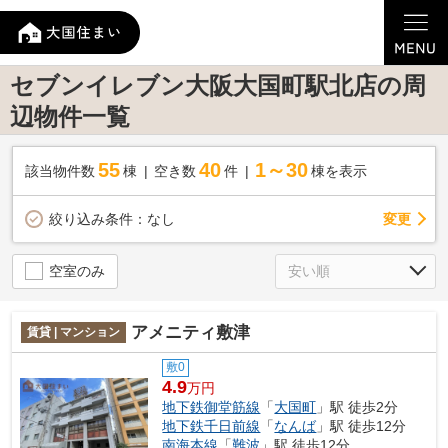
セブンイレブン大阪大国町駅北店の周
辺物件一覧
55
40
1～30
該当物件数
棟
空き数
件
棟を表示
変更
絞り込み条件：
なし
空室のみ
アメニティ敷津
賃貸 | マンション
敷0
4.9
万円
地下鉄御堂筋線
「
大国町
」駅 徒歩2分
地下鉄千日前線
「
なんば
」駅 徒歩12分
南海本線
「
難波
」駅 徒歩12分