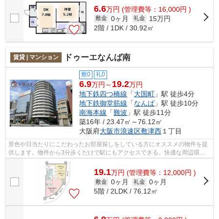
6.6
万
円
(管理費等：16,000円 )
0ヶ月
15万円
敷金
礼金
2階 / 1DK / 30.92㎡
ドゥーエなんば南
賃貸 | マンション
敷0
礼0
6.9
19.2
万円～
万円
地下鉄四つ橋線
「
大国町
」駅 徒歩4分
地下鉄御堂筋線
「
なんば
」駅 徒歩10分
南海本線
「
難波
」駅 徒歩11分
築16年 / 23.47㎡～76.12㎡
大阪府
大阪市浪速区
敷津西
１丁目
景色や日当たりにこだわったお部屋探しをしている方にオススメの物件を提
供します。物件から3分歩くだけで駅にもアクセスできる。快適な周辺環
境。築8年の物件。大阪市営四つ橋線大国...
19.1
万
円
(管理費等：12,000円 )
0ヶ月
0ヶ月
敷金
礼金
5階 / 2LDK / 76.12㎡