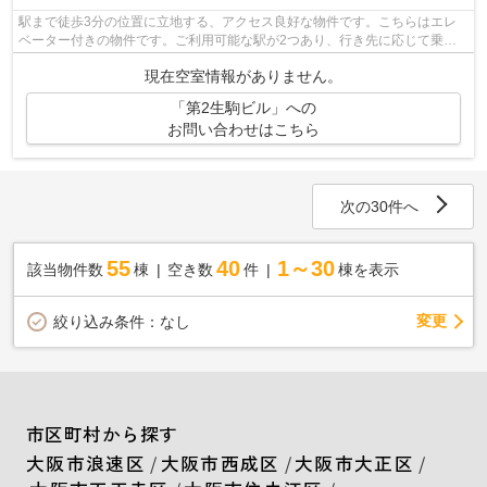
駅まで徒歩3分の位置に立地する、アクセス良好な物件です。こちらはエレ
ベーター付きの物件です。ご利用可能な駅が2つあり、行き先に応じて乗車
駅の使い分けができます。「第2生駒ビル...
現在空室情報がありません。
「第2生駒ビル」への
お問い合わせはこちら
次の30件へ
55
40
1～30
該当物件数
棟
空き数
件
棟を表示
変更
絞り込み条件：
なし
市区町村から探す
大阪市浪速区
/
大阪市西成区
/
大阪市大正区
/