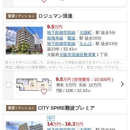
ロジュマン浪速
賃貸 | マンション
9.5
万円
地下鉄御堂筋線
「
大国町
」駅 徒歩3分
南海本線
「
難波
」駅 徒歩10分
地下鉄御堂筋線
「
なんば
」駅 徒歩13分
築23年 / 32.43㎡
大阪府
大阪市浪速区
敷津東
１丁目
造りとデザインに関して、自信をもって情報を提供できるマンションです。
周辺に2駅ありの電車通勤しやすいマンションです。駅まで歩いてアクセス
できる、徒歩3分の距離に立地する物件...
9.5
万
円
(管理費等：10,000円 )
5万円
10万円
敷金
礼金
7階 / 1DK / 32.43㎡
CITY SPIRE難波プレミア
賃貸 | マンション
敷0
14
16.3
万円～
万円
地下鉄御堂筋線
「
大国町
」駅 徒歩3分