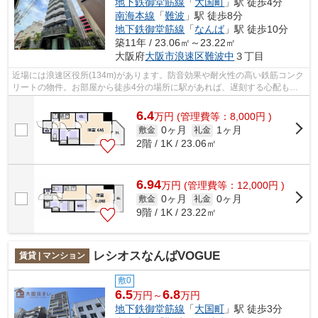
地下鉄御堂筋線
「
大国町
」駅 徒歩4分
南海本線
「
難波
」駅 徒歩8分
地下鉄御堂筋線
「
なんば
」駅 徒歩10分
築11年 / 23.06㎡～23.22㎡
大阪府
大阪市浪速区
難波中
３丁目
近場には浪速区役所(134m)があります。防音効果や耐火性の高い鉄筋コンク
リートの物件。お部屋から徒歩4分の場所に駅があれば、遅刻する心配もな
くなりますね。景色や日当たりにこだわ...
6.4
万
円
(管理費等：8,000円 )
0ヶ月
1ヶ月
敷金
礼金
2階 / 1K / 23.06㎡
6.94
万
円
(管理費等：12,000円 )
0ヶ月
0ヶ月
敷金
礼金
9階 / 1K / 23.22㎡
レシオスなんばVOGUE
賃貸 | マンション
敷0
6.5
6.8
万円～
万円
地下鉄御堂筋線
「
大国町
」駅 徒歩3分