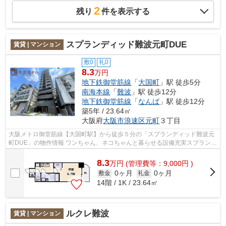
2
残り
件を表示する
スプランディッド難波元町DUE
賃貸 | マンション
敷0
礼0
8.3
万円
地下鉄御堂筋線
「
大国町
」駅 徒歩5分
南海本線
「
難波
」駅 徒歩12分
地下鉄御堂筋線
「
なんば
」駅 徒歩12分
築5年 / 23.64㎡
大阪府
大阪市浪速区
元町
３丁目
大阪メトロ御堂筋線【大国町駅】から徒歩５分の「スプランディッド難波元
町DUE」の物件情報 ワンちゃん、ネコちゃんと暮らせる設備充実スプランデ
ィッドシリーズが浪速区元町に完成し...
8.3
万
円
(管理費等：9,000円 )
0ヶ月
0ヶ月
敷金
礼金
14階 / 1K / 23.64㎡
ルクレ難波
賃貸 | マンション