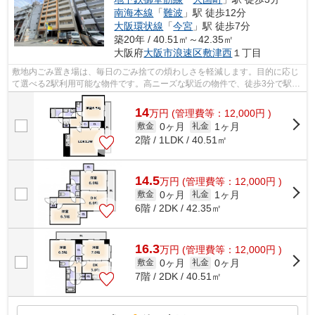
南海本線
「
難波
」駅 徒歩12分
大阪環状線
「
今宮
」駅 徒歩7分
築20年 / 40.51㎡～42.35㎡
大阪府
大阪市浪速区
敷津西
１丁目
敷地内ごみ置き場は、毎日のごみ捨ての煩わしさを軽減します。目的に応じ
て選べる2駅利用可能な物件です。高ニーズな駅近の物件で、徒歩3分で駅に
行くことができます。新着情報：CITY ...
14
万
円
(管理費等：12,000円 )
0ヶ月
1ヶ月
敷金
礼金
2階 / 1LDK / 40.51㎡
14.5
万
円
(管理費等：12,000円 )
0ヶ月
1ヶ月
敷金
礼金
6階 / 2DK / 42.35㎡
16.3
万
円
(管理費等：12,000円 )
0ヶ月
0ヶ月
敷金
礼金
7階 / 2DK / 40.51㎡