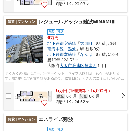
8階 / 1K / 20.03㎡
レジュールアッシュ難波MINAMIⅢ
賃貸 | マンション
敷0
礼0
6
万円
地下鉄御堂筋線
「
大国町
」駅 徒歩3分
南海本線
「
難波
」駅 徒歩9分
地下鉄御堂筋線
「
なんば
」駅 徒歩10分
築10年 / 24.52㎡
大阪府
大阪市浪速区
敷津西
１丁目
すぐ近くの場所にスーパーマーケット「ライフ大国町店」(64m)がありま
す。敷地内にごみ置き場があるので、収集日にたくさんのゴミ出しがしやす
いです。毎日の通勤が快適になるマンショ...
6
万
円
(管理費等：14,000円 )
0ヶ月
0ヶ月
敷金
礼金
2階 / 1K / 24.52㎡
エスライズ難波
賃貸 | マンション
敷0
礼0