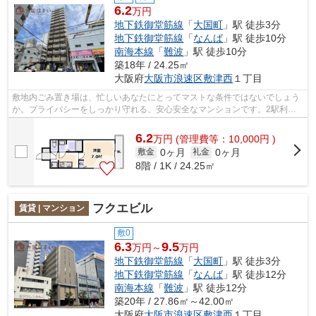
6.2
万円
地下鉄御堂筋線
「
大国町
」駅 徒歩3分
地下鉄御堂筋線
「
なんば
」駅 徒歩10分
南海本線
「
難波
」駅 徒歩10分
築18年 / 24.25㎡
大阪府
大阪市浪速区
敷津西
１丁目
敷地内ごみ置き場は、忙しいあなたにとってマストな条件ではないでしょう
か。プライバシーをしっかり守れる、安心安全なマンションです。2駅利用
ができるので電車の利用に役立つマンシ...
6.2
万
円
(管理費等：10,000円 )
0ヶ月
0ヶ月
敷金
礼金
8階 / 1K / 24.25㎡
フクエビル
賃貸 | マンション
敷0
6.3
9.5
万円～
万円
地下鉄御堂筋線
「
大国町
」駅 徒歩3分
地下鉄御堂筋線
「
なんば
」駅 徒歩12分
南海本線
「
難波
」駅 徒歩12分
築20年 / 27.86㎡～42.00㎡
大阪府
大阪市浪速区
敷津西
１丁目