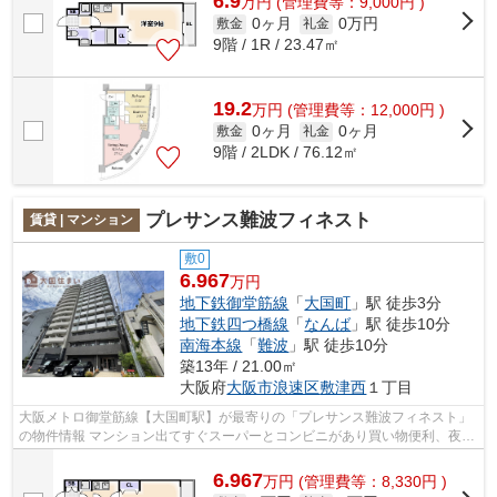
6.9
万
円
(管理費等：9,000円 )
0ヶ月
0万円
敷金
礼金
9階 / 1R / 23.47㎡
19.2
万
円
(管理費等：12,000円 )
0ヶ月
0ヶ月
敷金
礼金
9階 / 2LDK / 76.12㎡
プレサンス難波フィネスト
賃貸 | マンション
敷0
6.967
万円
地下鉄御堂筋線
「
大国町
」駅 徒歩3分
地下鉄四つ橋線
「
なんば
」駅 徒歩10分
南海本線
「
難波
」駅 徒歩10分
築13年 / 21.00㎡
大阪府
大阪市浪速区
敷津西
１丁目
大阪メトロ御堂筋線【大国町駅】が最寄りの「プレサンス難波フィネスト」
の物件情報 マンション出てすぐスーパーとコンビニがあり買い物便利、夜道
も明るい安心感♪ システムキッチン、...
6.967
万
円
(管理費等：8,330円 )