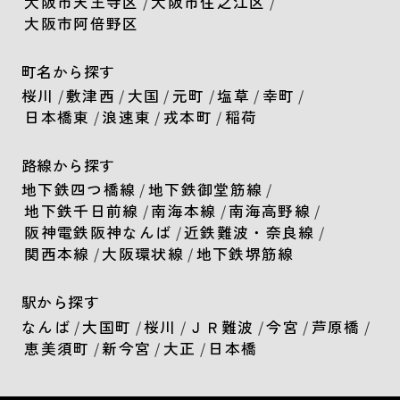
大阪市天王寺区
/
大阪市住之江区
/
大阪市阿倍野区
町名から探す
桜川
/
敷津西
/
大国
/
元町
/
塩草
/
幸町
/
日本橋東
/
浪速東
/
戎本町
/
稲荷
路線から探す
地下鉄四つ橋線
/
地下鉄御堂筋線
/
地下鉄千日前線
/
南海本線
/
南海高野線
/
阪神電鉄阪神なんば
/
近鉄難波・奈良線
/
関西本線
/
大阪環状線
/
地下鉄堺筋線
駅から探す
なんば
/
大国町
/
桜川
/
ＪＲ難波
/
今宮
/
芦原橋
/
恵美須町
/
新今宮
/
大正
/
日本橋