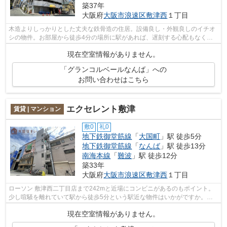
築37年
大阪府
大阪市浪速区
敷津西
１丁目
木造よりしっかりとした丈夫な鉄骨造の住居。設備良し・外観良しのイチオ
シの物件。お部屋から徒歩4分の場所に駅があれば、遅刻する心配もなくな
りますね。ぜひ一度見ていただきたい、...
現在空室情報がありません。
「グランコルベールなんば」への
お問い合わせはこちら
エクセレント敷津
賃貸 | マンション
敷0
礼0
地下鉄御堂筋線
「
大国町
」駅 徒歩5分
地下鉄御堂筋線
「
なんば
」駅 徒歩13分
南海本線
「
難波
」駅 徒歩12分
築33年
大阪府
大阪市浪速区
敷津西
１丁目
ローソン 敷津西二丁目店まで242mと近場にコンビニがあるのもポイント。
少し喧騒を離れていて駅から徒歩5分という駅近な物件はいかがですか。最
上階は夜景が綺麗に観え、周りの環境も...
現在空室情報がありません。