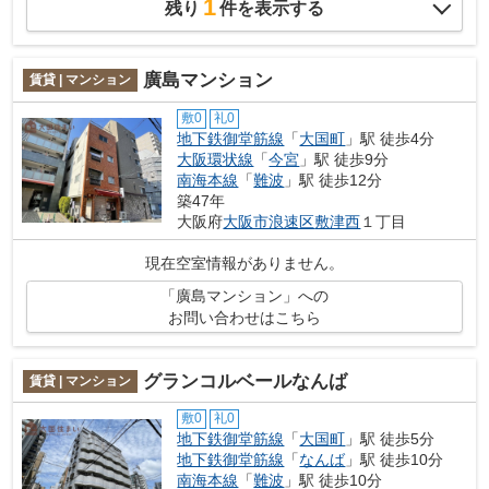
1
残り
件を表示する
廣島マンション
賃貸 | マンション
敷0
礼0
地下鉄御堂筋線
「
大国町
」駅 徒歩4分
大阪環状線
「
今宮
」駅 徒歩9分
南海本線
「
難波
」駅 徒歩12分
築47年
大阪府
大阪市浪速区
敷津西
１丁目
現在空室情報がありません。
「廣島マンション」への
お問い合わせはこちら
グランコルベールなんば
賃貸 | マンション
敷0
礼0
地下鉄御堂筋線
「
大国町
」駅 徒歩5分
地下鉄御堂筋線
「
なんば
」駅 徒歩10分
南海本線
「
難波
」駅 徒歩10分