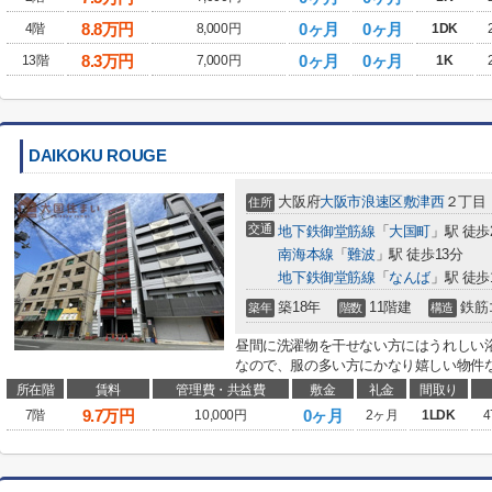
8.8
万円
0ヶ月
0ヶ月
4階
8,000円
1DK
8.3
万円
0ヶ月
0ヶ月
13階
7,000円
1K
DAIKOKU ROUGE
大阪府
大阪市浪速区
敷津西
２丁目
住所
交通
地下鉄御堂筋線
「
大国町
」駅 徒歩
南海本線
「
難波
」駅 徒歩13分
地下鉄御堂筋線
「
なんば
」駅 徒歩
築18年
11階建
鉄筋
築年
階数
構造
昼間に洗濯物を干せない方にはうれしい
なので、服の多い方にかなり嬉しい物件な
所在階
賃料
管理費・共益費
敷金
礼金
間取り
9.7
万円
0ヶ月
7階
10,000円
2ヶ月
1LDK
4