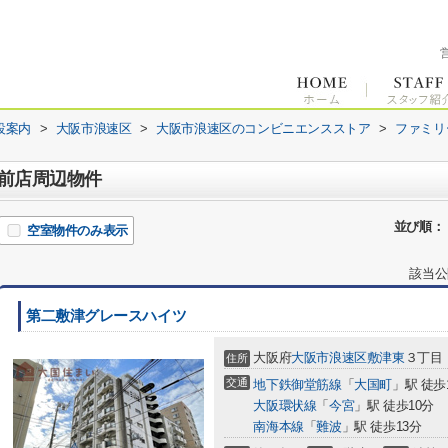
設案内
>
大阪市浪速区
>
大阪市浪速区のコンビニエンスストア
>
ファミリ
前店周辺物件
並び順：
空室物件のみ表示
該当公
第二敷津グレースハイツ
大阪府
大阪市浪速区
敷津東
３丁目
住所
交通
地下鉄御堂筋線
「
大国町
」駅 徒歩
大阪環状線
「
今宮
」駅 徒歩10分
南海本線
「
難波
」駅 徒歩13分