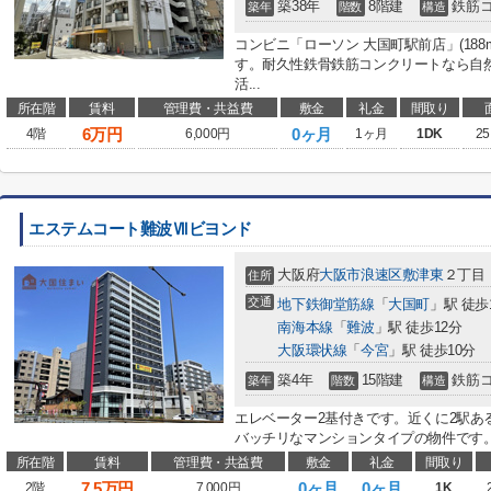
築38年
8階建
鉄筋
築年
階数
構造
コンビニ「ローソン 大国町駅前店」(18
す。耐久性鉄骨鉄筋コンクリートなら自
活...
所在階
賃料
管理費・共益費
敷金
礼金
間取り
6
万円
0ヶ月
4階
6,000円
1ヶ月
1DK
25
エステムコート難波Ⅶビヨンド
大阪府
大阪市浪速区
敷津東
２丁目
住所
交通
地下鉄御堂筋線
「
大国町
」駅 徒歩
南海本線
「
難波
」駅 徒歩12分
大阪環状線
「
今宮
」駅 徒歩10分
築4年
15階建
鉄筋
築年
階数
構造
エレベーター2基付きです。近くに2駅あ
バッチリなマンションタイプの物件です。
所在階
賃料
管理費・共益費
敷金
礼金
間取り
7.5
万円
0ヶ月
0ヶ月
2階
7,000円
1K