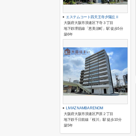
エステムコート四天王寺夕陽丘Ⅱ
大阪府大阪市浪速区下寺３丁目
地下鉄堺筋線「恵美須町」駅 徒歩5分
築6年
LIVIAZ NAMBA RENOM
大阪府大阪市浪速区芦原２丁目
地下鉄千日前線「桜川」駅 徒歩10分
築5年