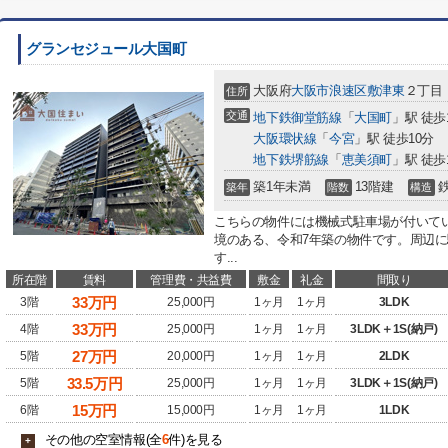
グランセジュール大国町
大阪府
大阪市浪速区
敷津東
２丁目
住所
交通
地下鉄御堂筋線
「
大国町
」駅 徒歩
大阪環状線
「
今宮
」駅 徒歩10分
地下鉄堺筋線
「
恵美須町
」駅 徒歩
築1年未満
13階建
築年
階数
構造
こちらの物件には機械式駐車場が付いて
境のある、令和7年築の物件です。周辺
す...
所在階
賃料
管理費・共益費
敷金
礼金
間取り
33
万円
3階
25,000円
1ヶ月
1ヶ月
3LDK
33
万円
4階
25,000円
1ヶ月
1ヶ月
3LDK＋1S(納戸)
27
万円
5階
20,000円
1ヶ月
1ヶ月
2LDK
33.5
万円
5階
25,000円
1ヶ月
1ヶ月
3LDK＋1S(納戸)
15
万円
6階
15,000円
1ヶ月
1ヶ月
1LDK
その他の空室情報(全
6
件)を見る
+