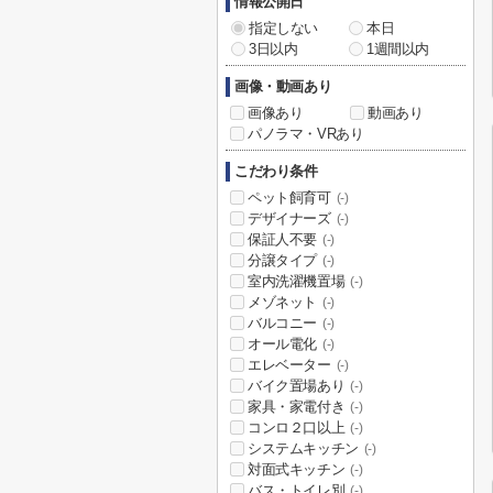
情報公開日
指定しない
本日
3日以内
1週間以内
画像・動画あり
画像あり
動画あり
パノラマ・VRあり
こだわり条件
ペット飼育可
(-)
デザイナーズ
(-)
保証人不要
(-)
分譲タイプ
(-)
室内洗濯機置場
(-)
メゾネット
(-)
バルコニー
(-)
オール電化
(-)
エレベーター
(-)
バイク置場あり
(-)
家具・家電付き
(-)
コンロ２口以上
(-)
システムキッチン
(-)
対面式キッチン
(-)
バス・トイレ別
(-)