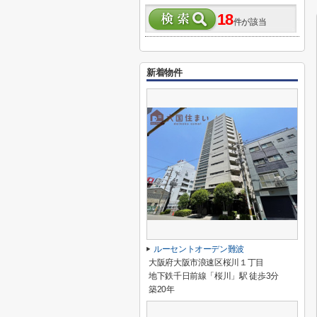
18
件が該当
新着物件
ルーセントオーデン難波
大阪府大阪市浪速区桜川１丁目
地下鉄千日前線「桜川」駅 徒歩3分
築20年