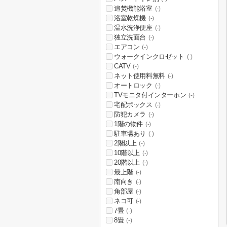
追焚機能浴室
(-)
浴室乾燥機
(-)
温水洗浄便座
(-)
独立洗面台
(-)
エアコン
(-)
ウォークインクロゼット
(-)
CATV
(-)
ネット使用料無料
(-)
オートロック
(-)
TVモニタ付インターホン
(-)
宅配ボックス
(-)
防犯カメラ
(-)
1階の物件
(-)
駐車場あり
(-)
2階以上
(-)
10階以上
(-)
20階以上
(-)
最上階
(-)
南向き
(-)
角部屋
(-)
ネコ可
(-)
7畳
(-)
8畳
(-)