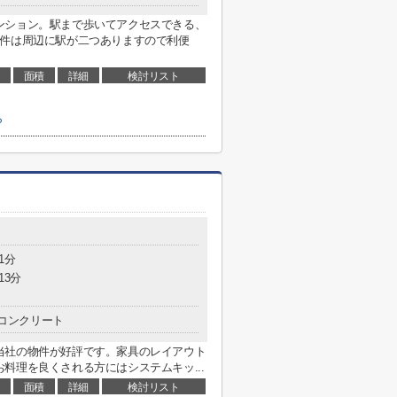
ンション。駅まで歩いてアクセスできる、
物件は周辺に駅が二つありますので利便
面積
詳細
検討リスト
ら
1分
13分
コンクリート
当社の物件が好評です。家具のレイアウト
料理を良くされる方にはシステムキッ...
面積
詳細
検討リスト