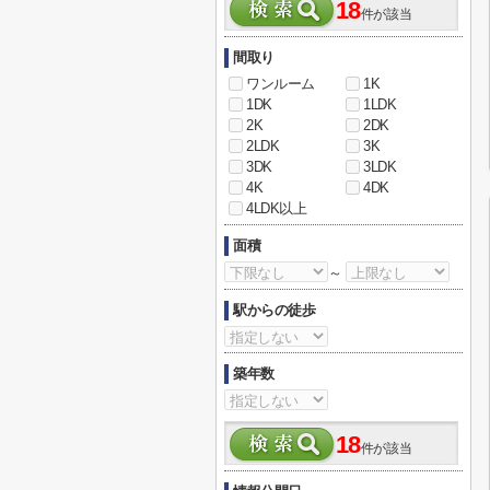
18
件が該当
間取り
ワンルーム
1K
1DK
1LDK
2K
2DK
2LDK
3K
3DK
3LDK
4K
4DK
4LDK以上
面積
～
駅からの徒歩
築年数
18
件が該当