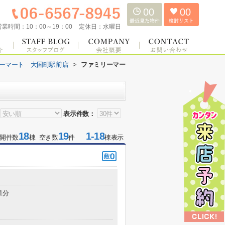
00
00
営業時間：
10：00～19：00
定休日：
水曜日
ーマート 大国町駅前店
>
ファミリーマー
表示件数：
18
19
1-18
開件数
棟 空き数
件
棟表示
1分