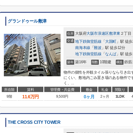
グランドゥール敷津
大阪府
大阪市浪速区
敷津東
２丁目
住所
交通
地下鉄御堂筋線
「
大国町
」駅 徒歩
南海本線
「
難波
」駅 徒歩12分
地下鉄御堂筋線
「
なんば
」駅 徒歩
築16年
10階建
鉄筋
築年
階数
構造
物件の個性を外観タイル張りなら引き出
にくい、敷地内ごみ置き場のある物件で
く、...
所在階
賃料
管理費・共益費
敷金
礼金
間取り
11.6
万円
0ヶ月
9階
9,500円
2ヶ月
1LDK
THE CROSS CITY TOWER