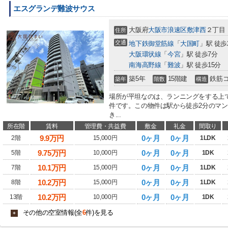
エスグランデ難波サウス
大阪府
大阪市浪速区
敷津西
２丁目
住所
交通
地下鉄御堂筋線
「
大国町
」駅 徒歩
大阪環状線
「
今宮
」駅 徒歩7分
南海高野線
「
難波
」駅 徒歩15分
築5年
15階建
鉄筋
築年
階数
構造
場所が平坦なのは、ランニングをする上で
件です。この物件は駅から徒歩2分のマ
き...
所在階
賃料
管理費・共益費
敷金
礼金
間取り
9.9
万円
0ヶ月
0ヶ月
2階
15,000円
1LDK
9.75
万円
0ヶ月
0ヶ月
5階
10,000円
1DK
10.1
万円
0ヶ月
0ヶ月
7階
15,000円
1LDK
10.2
万円
0ヶ月
0ヶ月
8階
15,000円
1LDK
10.2
万円
0ヶ月
0ヶ月
13階
10,000円
1DK
その他の空室情報(全
6
件)を見る
+