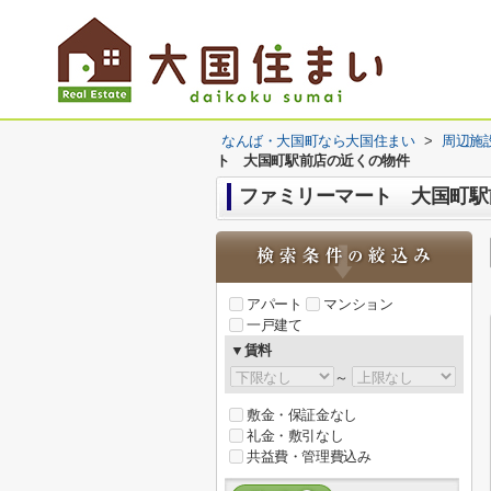
なんば・大国町なら大国住まい
>
周辺施
ト 大国町駅前店の近くの物件
ファミリーマート 大国町駅
アパート
マンション
一戸建て
▼賃料
～
敷金・保証金なし
礼金・敷引なし
共益費・管理費込み