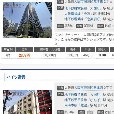
大阪府
大阪市浪速区
敷津東
２丁目
住所
交通
地下鉄御堂筋線
「
大国町
」駅 徒歩
大阪環状線
「
今宮
」駅 徒歩11分
地下鉄堺筋線
「
恵美須町
」駅 徒歩
築3年
30階建
鉄筋
築年
階数
構造
ファミリーマート 大国町駅前店まで徒
ト。こちらの物件はマンションです。駅
ス...
所在階
賃料
管理費・共益費
敷金
礼金
間取り
23
万円
4階
30,000円
23万円
46万円
3LDK
6
ハイツ富貴
大阪府
大阪市浪速区
敷津西
２丁目
住所
交通
地下鉄御堂筋線
「
大国町
」駅 徒歩
地下鉄千日前線
「
なんば
」駅 徒歩
南海本線
「
難波
」駅 徒歩12分
築51年
5階建
鉄筋
築年
階数
構造