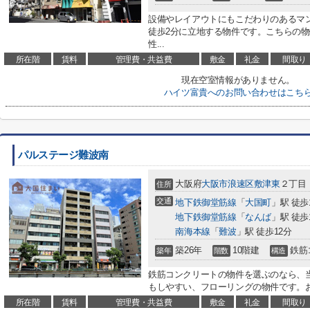
設備やレイアウトにもこだわりのあるマ
徒歩2分に立地する物件です。こちらの
性...
所在階
賃料
管理費・共益費
敷金
礼金
間取り
現在空室情報がありません。
ハイツ富貴へのお問い合わせはこち
パルステージ難波南
大阪府
大阪市浪速区
敷津東
２丁目
住所
交通
地下鉄御堂筋線
「
大国町
」駅 徒歩
地下鉄御堂筋線
「
なんば
」駅 徒歩
南海本線
「
難波
」駅 徒歩12分
築26年
10階建
鉄筋
築年
階数
構造
鉄筋コンクリートの物件を選ぶのなら、
もしやすい、フローリングの物件です。お
所在階
賃料
管理費・共益費
敷金
礼金
間取り