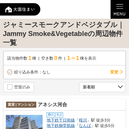
ジャミースモークアンドベジタブル｜
Jammy Smoke&Vegetableの周辺物件
一覧
1
0
1～1
該当物件数
棟
空き数
件
棟を表示
変更
絞り込み条件：
なし
空室のみ
アネシス河合
賃貸 | マンション
敷0
礼0
地下鉄千日前線
「
桜川
」駅 徒歩3分
地下鉄御堂筋線
「
なんば
」駅 徒歩5分