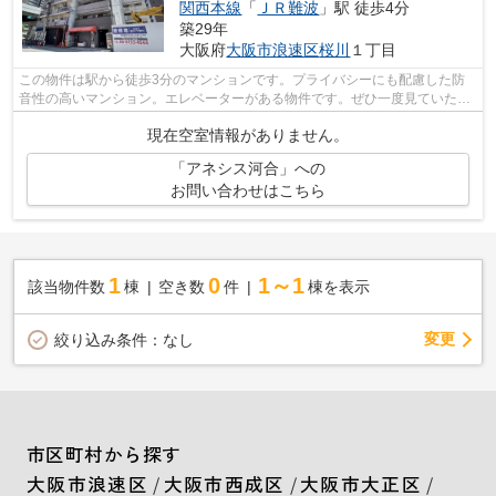
関西本線
「
ＪＲ難波
」駅 徒歩4分
築29年
大阪府
大阪市浪速区
桜川
１丁目
この物件は駅から徒歩3分のマンションです。プライバシーにも配慮した防
音性の高いマンション。エレベーターがある物件です。ぜひ一度見ていただ
きたい、「アネシス河合」です。地下鉄...
現在空室情報がありません。
「アネシス河合」への
お問い合わせはこちら
1
0
1～1
該当物件数
棟
空き数
件
棟を表示
変更
絞り込み条件：
なし
市区町村から探す
大阪市浪速区
/
大阪市西成区
/
大阪市大正区
/