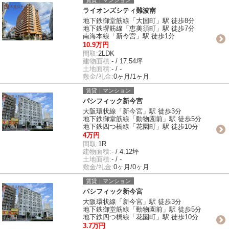
ライオンズシティ難波南
地下鉄御堂筋線「大国町」駅 徒歩8分
地下鉄堺筋線「恵美須町」駅 徒歩7分
南海本線「新今宮」駅 徒歩1分
10.9万円
間取:
2LDK
建物面積:
- / 17.54坪
土地面積:
- / -
敷金/礼金:
0ヶ月/1ヶ月
賃貸｜マンション
パシフィック新今宮
大阪環状線「新今宮」駅 徒歩3分
地下鉄御堂筋線「動物園前」駅 徒歩5分
地下鉄四つ橋線「花園町」駅 徒歩10分
4万円
間取:
1R
建物面積:
- / 4.12坪
土地面積:
- / -
敷金/礼金:
0ヶ月/0ヶ月
賃貸｜マンション
パシフィック新今宮
大阪環状線「新今宮」駅 徒歩3分
地下鉄御堂筋線「動物園前」駅 徒歩5分
地下鉄四つ橋線「花園町」駅 徒歩10分
3.7万円