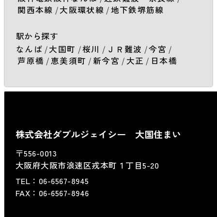
関西本線
/
大阪環状線
/
地下鉄堺筋線
駅から探す
なんば
/
大国町
/
桜川
/
ＪＲ難波
/
今宮
/
芦原橋
/
恵美須町
/
新今宮
/
大正
/
日本橋
株式会社ダブルジェイシー 大国住まい
〒556-0013
大阪府大阪市浪速区戎本町１丁目5-20
TEL：
06-6567-8945
FAX：06-6567-8946