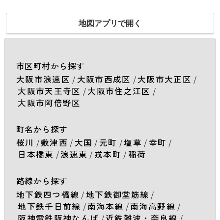
地図アプリで開く
市区町村から探す
大阪市浪速区
/
大阪市西成区
/
大阪市大正区
/
大阪市天王寺区
/
大阪市住之江区
/
大阪市阿倍野区
町名から探す
桜川
/
敷津西
/
大国
/
元町
/
塩草
/
幸町
/
日本橋東
/
浪速東
/
戎本町
/
稲荷
路線から探す
地下鉄四つ橋線
/
地下鉄御堂筋線
/
地下鉄千日前線
/
南海本線
/
南海高野線
/
阪神電鉄阪神なんば
/
近鉄難波・奈良線
/