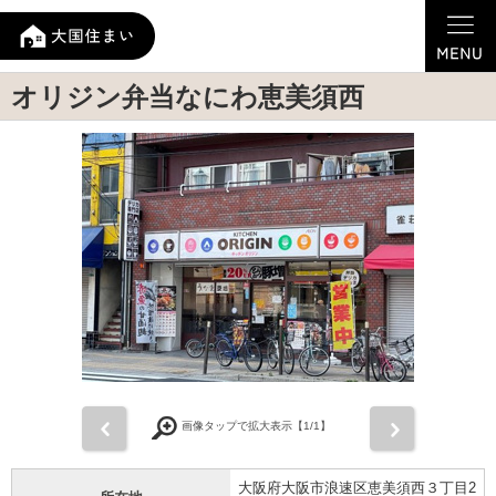
オリジン弁当なにわ恵美須西
前
次
画像タップで拡大表示【
1
/1】
大阪府大阪市浪速区恵美須西３丁目2