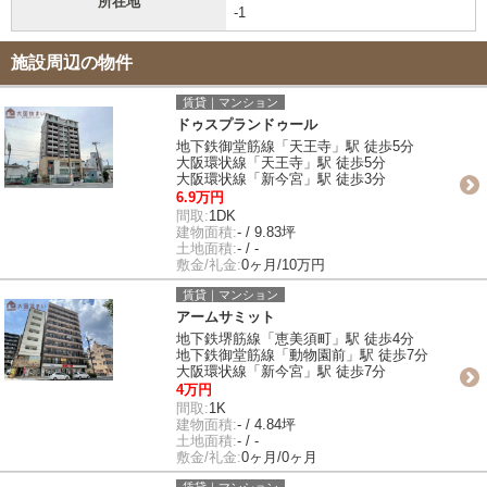
所在地
-1
施設周辺の物件
賃貸｜マンション
ドゥスプランドゥール
地下鉄御堂筋線「天王寺」駅 徒歩5分
大阪環状線「天王寺」駅 徒歩5分
大阪環状線「新今宮」駅 徒歩3分
6.9万円
間取:
1DK
建物面積:
- / 9.83坪
土地面積:
- / -
敷金/礼金:
0ヶ月/10万円
賃貸｜マンション
アームサミット
地下鉄堺筋線「恵美須町」駅 徒歩4分
地下鉄御堂筋線「動物園前」駅 徒歩7分
大阪環状線「新今宮」駅 徒歩7分
4万円
間取:
1K
建物面積:
- / 4.84坪
土地面積:
- / -
敷金/礼金:
0ヶ月/0ヶ月
賃貸｜マンション