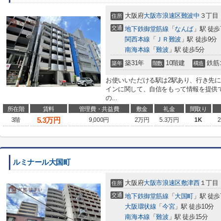
大阪府
大阪市浪速区
難波中
３丁目
住所
交通
地下鉄御堂筋線
「
なんば
」駅 徒歩
関西本線
「
ＪＲ難波
」駅 徒歩9分
南海本線
「
難波
」駅 徒歩5分
築31年
10階建
鉄筋
築年
階数
構造
お使いいただける駅は2駅あり、行き先
インに関して、自信をもって情報を提供
の...
所在階
賃料
管理費・共益費
敷金
礼金
間取り
5.3
万円
3階
9,000円
2万円
5.3万円
1K
2
ルミナール大国町
大阪府
大阪市浪速区
敷津西
１丁目
住所
交通
地下鉄御堂筋線
「
大国町
」駅 徒歩
大阪環状線
「
今宮
」駅 徒歩10分
南海本線
「
難波
」駅 徒歩15分