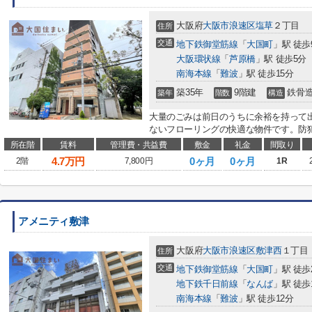
大阪府
大阪市浪速区
塩草
２丁目
住所
交通
地下鉄御堂筋線
「
大国町
」駅 徒歩
大阪環状線
「
芦原橋
」駅 徒歩5分
南海本線
「
難波
」駅 徒歩15分
築35年
9階建
鉄骨
築年
階数
構造
大量のごみは前日のうちに余裕を持って
ないフローリングの快適な物件です。防犯
所在階
賃料
管理費・共益費
敷金
礼金
間取り
4.7
万円
0ヶ月
0ヶ月
2階
7,800円
1R
アメニティ敷津
大阪府
大阪市浪速区
敷津西
１丁目
住所
交通
地下鉄御堂筋線
「
大国町
」駅 徒歩
地下鉄千日前線
「
なんば
」駅 徒歩
南海本線
「
難波
」駅 徒歩12分