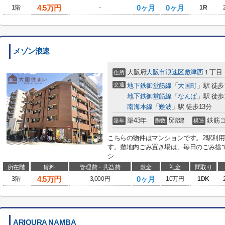
4.5
万円
0ヶ月
0ヶ月
1階
-
1R
メゾン浪速
大阪府
大阪市浪速区
敷津西
１丁目
住所
交通
地下鉄御堂筋線
「
大国町
」駅 徒歩
地下鉄御堂筋線
「
なんば
」駅 徒歩
南海本線
「
難波
」駅 徒歩13分
築43年
5階建
鉄筋
築年
階数
構造
こちらの物件はマンションです。2駅利
す。敷地内ごみ置き場は、毎日のごみ捨
シ...
所在階
賃料
管理費・共益費
敷金
礼金
間取り
4.5
万円
0ヶ月
3階
3,000円
10万円
1DK
ARIOURA NAMBA