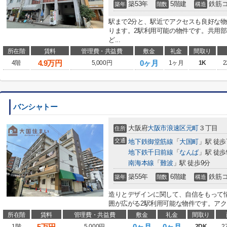
築53年
5階建
鉄筋
築年
階数
構造
駅まで2分と、駅近でアクセスも良好な
ります。2駅利用可能の物件です。共用
ど...
所在階
賃料
管理費・共益費
敷金
礼金
間取り
4.9
万円
0ヶ月
4階
5,000円
1ヶ月
1K
2
バンシャトー
大阪府
大阪市浪速区
元町
３丁目
住所
交通
地下鉄御堂筋線
「
大国町
」駅 徒歩
地下鉄千日前線
「
なんば
」駅 徒歩
南海本線
「
難波
」駅 徒歩9分
築55年
6階建
鉄筋
築年
階数
構造
造りとデザインに関して、自信をもって
囲が広がる2駅利用可能な物件です。アクセ
所在階
賃料
管理費・共益費
敷金
礼金
間取り
5
万円
0ヶ月
0ヶ月
1階
5,000円
2DK
2