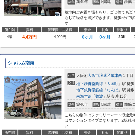
築49年
5階建
鉄筋
築年
階数
構造
敷地内ごみ置き場もあり、ゴミ捨ても楽
応じて経路を選択できます。徒歩5分で
オ...
所在階
賃料
管理費・共益費
敷金
礼金
間取り
4.4
万円
0ヶ月
0ヶ月
4階
4,000円
2DK
シャルム南海
大阪府
大阪市浪速区
敷津西
１丁目
住所
交通
地下鉄御堂筋線
「
大国町
」駅 徒歩
地下鉄御堂筋線
「
なんば
」駅 徒歩
南海本線
「
難波
」駅 徒歩13分
築46年
5階建
鉄筋
築年
階数
構造
こちらの物件はファミリーマート浪速元町
はマンションタイプになります。2駅利
い...
所在階
賃料
管理費・共益費
敷金
礼金
間取り