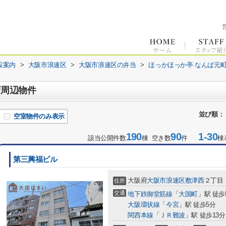
設案内
>
大阪市浪速区
>
大阪市浪速区の弁当
>
ほっかほっか亭 なんば元
店周辺物件
並び順：
空室物件のみ表示
190
90
1-30
該当公開件数
棟 空き数
件
棟
第三興福ビル
大阪府
大阪市浪速区
敷津西
２丁目
住所
交通
地下鉄御堂筋線
「
大国町
」駅 徒歩
大阪環状線
「
今宮
」駅 徒歩5分
関西本線
「
ＪＲ難波
」駅 徒歩13分