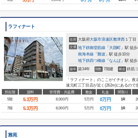
ラフィナート
大阪府
大阪市浪速区
敷津西
１丁目
住所
交通
地下鉄御堂筋線
「
大国町
」駅 徒歩
南海本線
「
難波
」駅 徒歩10分
地下鉄四つ橋線
「
なんば
」駅 徒歩
築34年
7階建
鉄筋
築年
階数
構造
「ラフィナート」のここがイチオシ。夜
速元町三丁目店が近く(262m)にあるので
所在階
賃料
管理費・共益費
敷金
礼金
間取り
5.3
万円
0万円
5階
8,000円
5万円
1R
2
5.3
万円
0万円
7階
8,000円
5万円
1R
2
雅苑