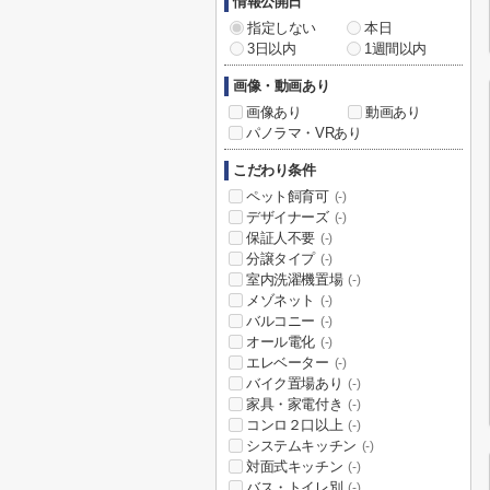
情報公開日
指定しない
本日
3日以内
1週間以内
画像・動画あり
画像あり
動画あり
パノラマ・VRあり
こだわり条件
ペット飼育可
(-)
デザイナーズ
(-)
保証人不要
(-)
分譲タイプ
(-)
室内洗濯機置場
(-)
メゾネット
(-)
バルコニー
(-)
オール電化
(-)
エレベーター
(-)
バイク置場あり
(-)
家具・家電付き
(-)
コンロ２口以上
(-)
システムキッチン
(-)
対面式キッチン
(-)
バス・トイレ別
(-)