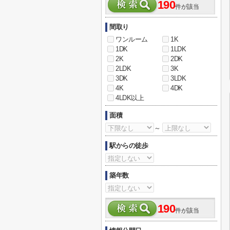
190
件が該当
間取り
ワンルーム
1K
1DK
1LDK
2K
2DK
2LDK
3K
3DK
3LDK
4K
4DK
4LDK以上
面積
～
駅からの徒歩
築年数
190
件が該当