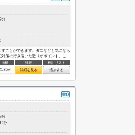
9分
造
出すことができます。ダニなども気になら
対策の行き届いた造りがポイント。こ...
面積
詳細
検討リスト
21.85㎡
詳細を見る
追加する
2分
12分