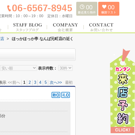
00
00
営業時間：
10：00～19：00
定休日：
水曜日
町店
>
ほっかほっか亭 なんば元町店の近く
表示件数：
表示
<<前へ
1
2
3
4
5
次へ>>
最初
5分