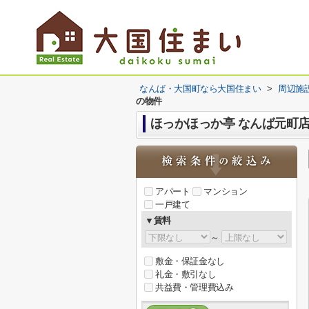
なんば・大国町なら大国住まい
>
周辺施
の物件
ほっかほっか亭 なんば元町
アパート
マンション
一戸建て
▼賃料
～
敷金・保証金なし
礼金・敷引なし
共益費・管理費込み