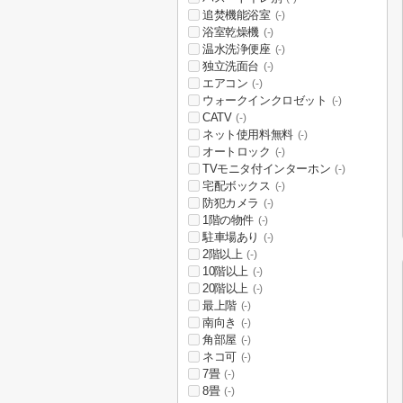
追焚機能浴室
(-)
浴室乾燥機
(-)
温水洗浄便座
(-)
独立洗面台
(-)
エアコン
(-)
ウォークインクロゼット
(-)
CATV
(-)
ネット使用料無料
(-)
オートロック
(-)
TVモニタ付インターホン
(-)
宅配ボックス
(-)
防犯カメラ
(-)
1階の物件
(-)
駐車場あり
(-)
2階以上
(-)
10階以上
(-)
20階以上
(-)
最上階
(-)
南向き
(-)
角部屋
(-)
ネコ可
(-)
7畳
(-)
8畳
(-)