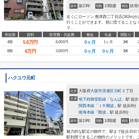
築23年
10階建
鉄骨
築年
階数
構造
近くにローソン 敷津西二丁目店(342m
行くことができます。朝に慌てることな
マ...
所在階
賃料
管理費・共益費
敷金
礼金
間取り
5.6
万円
0ヶ月
4階
8,000円
1ヶ月
1K
6
万円
0ヶ月
0ヶ月
8階
3,000円
1K
ハクユウ元町
大阪府
大阪市浪速区
元町
２丁目
住所
交通
地下鉄御堂筋線
「
なんば
」駅 徒歩
関西本線
「
ＪＲ難波
」駅 徒歩8分
南海本線
「
難波
」駅 徒歩8分
築19年
10階建
鉄骨
築年
階数
構造
魅力的な駅近の物件で、駅まで徒歩10分
駅利用できるこの物件のメリットです。