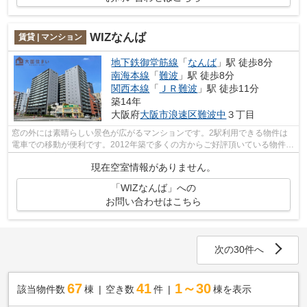
WIZなんば
賃貸 | マンション
地下鉄御堂筋線
「
なんば
」駅 徒歩8分
南海本線
「
難波
」駅 徒歩8分
関西本線
「
ＪＲ難波
」駅 徒歩11分
築14年
大阪府
大阪市浪速区
難波中
３丁目
窓の外には素晴らしい景色が広がるマンションです。2駅利用できる物件は
電車での移動が便利です。2012年築で多くの方からご好評頂いている物件で
す。多くの方からご好評頂いているウィ...
現在空室情報がありません。
「WIZなんば」への
お問い合わせはこちら
次の30件へ
67
41
1～30
該当物件数
棟
空き数
件
棟を表示