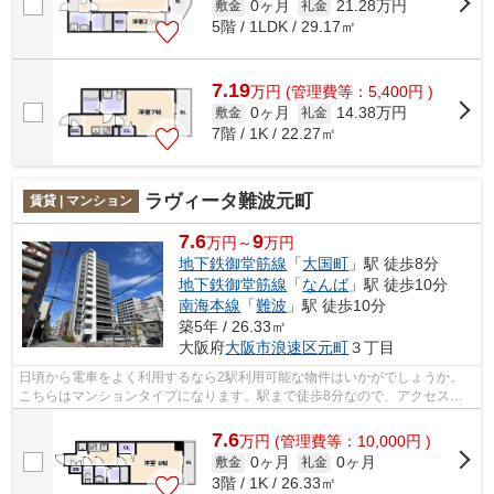
0ヶ月
21.28万円
敷金
礼金
5階 / 1LDK / 29.17㎡
7.19
万
円
(管理費等：5,400円 )
0ヶ月
14.38万円
敷金
礼金
7階 / 1K / 22.27㎡
ラヴィータ難波元町
賃貸 | マンション
7.6
9
万円～
万円
地下鉄御堂筋線
「
大国町
」駅 徒歩8分
地下鉄御堂筋線
「
なんば
」駅 徒歩10分
南海本線
「
難波
」駅 徒歩10分
築5年 / 26.33㎡
大阪府
大阪市浪速区
元町
３丁目
日頃から電車をよく利用するなら2駅利用可能な物件はいかがでしょうか。
こちらはマンションタイプになります。駅まで徒歩8分なので、アクセスの
良い物件です。共用部には敷地内ごみ置...
7.6
万
円
(管理費等：10,000円 )
0ヶ月
0ヶ月
敷金
礼金
3階 / 1K / 26.33㎡