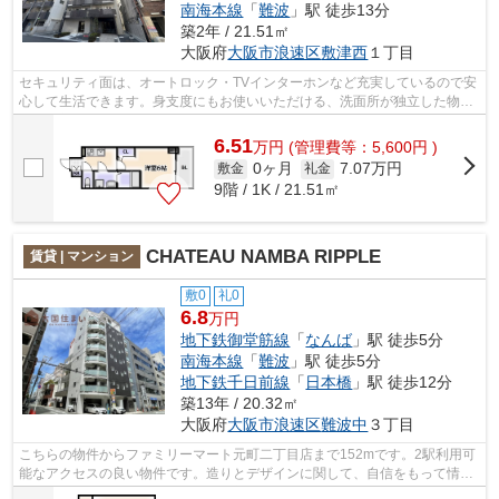
南海本線
「
難波
」駅 徒歩13分
築2年 / 21.51㎡
大阪府
大阪市浪速区
敷津西
１丁目
セキュリティ面は、オートロック・TVインターホンなど充実しているので安
心して生活できます。身支度にもお使いいただける、洗面所が独立した物件
です。新生活を失敗せず、スタートさ...
6.51
万
円
(管理費等：5,600円 )
0ヶ月
7.07万円
敷金
礼金
9階 / 1K / 21.51㎡
CHATEAU NAMBA RIPPLE
賃貸 | マンション
敷0
礼0
6.8
万円
地下鉄御堂筋線
「
なんば
」駅 徒歩5分
南海本線
「
難波
」駅 徒歩5分
地下鉄千日前線
「
日本橋
」駅 徒歩12分
築13年 / 20.32㎡
大阪府
大阪市浪速区
難波中
３丁目
こちらの物件からファミリーマート元町二丁目店まで152mです。2駅利用可
能なアクセスの良い物件です。造りとデザインに関して、自信をもって情報
を提供できるマンションです。共用部に...