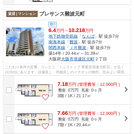
プレサンス難波元町
賃貸 | マンション
敷0
6.4
10.218
万円～
万円
地下鉄御堂筋線
「
なんば
」駅 徒歩7分
南海本線
「
難波
」駅 徒歩7分
関西本線
「
ＪＲ難波
」駅 徒歩7分
築14年 / 20.44㎡～31.39㎡
大阪府
大阪市浪速区
元町
２丁目
こだわり条件の定番。コンビニ「ミニストップ 青葉堂浪速元町店」が近く
(115m)にあります。設備良し・外観良しのイチオシの物件。住みよい環境と
駅へのアクセスの良さが魅力の徒歩10分...
7.18
万
円
(管理費等：12,000円 )
0万円
0ヶ月
敷金
礼金
3階 / 1K / 21.17㎡
7.66
万
円
(管理費等：12,000円 )
0万円
0ヶ月
敷金
礼金
7階 / 1K / 20.44㎡