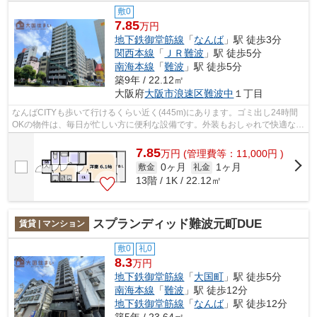
敷0
7.85
万円
地下鉄御堂筋線
「
なんば
」駅 徒歩3分
関西本線
「
ＪＲ難波
」駅 徒歩5分
南海本線
「
難波
」駅 徒歩5分
築9年 / 22.12㎡
大阪府
大阪市浪速区
難波中
１丁目
なんばCITYも歩いて行けるくらい近く(445m)にあります。ゴミ出し24時間
OKの物件は、毎日が忙しい方に便利な設備です。外装もおしゃれで快適な生
活をおくることができるマンションです...
7.85
万
円
(管理費等：11,000円 )
0ヶ月
1ヶ月
敷金
礼金
13階 / 1K / 22.12㎡
スプランディッド難波元町DUE
賃貸 | マンション
敷0
礼0
8.3
万円
地下鉄御堂筋線
「
大国町
」駅 徒歩5分
南海本線
「
難波
」駅 徒歩12分
地下鉄御堂筋線
「
なんば
」駅 徒歩12分
築5年 / 23.64㎡