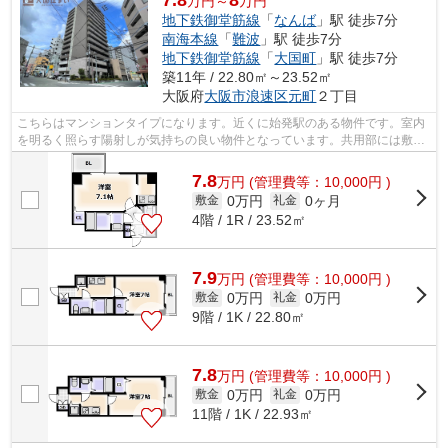
7.8
8
万円～
万円
地下鉄御堂筋線
「
なんば
」駅 徒歩7分
南海本線
「
難波
」駅 徒歩7分
地下鉄御堂筋線
「
大国町
」駅 徒歩7分
築11年 / 22.80㎡～23.52㎡
大阪府
大阪市浪速区
元町
２丁目
こちらはマンションタイプになります。近くに始発駅のある物件です。室内
を明るく照らす陽射しが気持ちの良い物件となっています。共用部には敷地
内ごみ置き場・エレベータなどが揃っ...
7.8
万
円
(管理費等：10,000円 )
0万円
0ヶ月
敷金
礼金
4階 / 1R / 23.52㎡
7.9
万
円
(管理費等：10,000円 )
0万円
0万円
敷金
礼金
9階 / 1K / 22.80㎡
7.8
万
円
(管理費等：10,000円 )
0万円
0万円
敷金
礼金
11階 / 1K / 22.93㎡