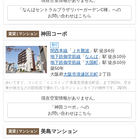
現在空室情報がありません。
「なんばセントラルプラザリバーガーデンC棟」への
お問い合わせはこちら
神田コーポ
賃貸 | マンション
敷0
関西本線
「
ＪＲ難波
」駅 徒歩6分
地下鉄御堂筋線
「
なんば
」駅 徒歩10分
地下鉄御堂筋線
「
大国町
」駅 徒歩10分
築50年
大阪府
大阪市浪速区
元町
２丁目
歩いてすぐ。コンビニ「ミニストップ 青葉堂浪速元町店」まで302m。空き
巣や放火などの防犯面で優れているマンションタイプの物件です。2駅利用
できる場所にあり、乗車駅の使い分けが...
現在空室情報がありません。
「神田コーポ」への
お問い合わせはこちら
美島マンション
賃貸 | マンション