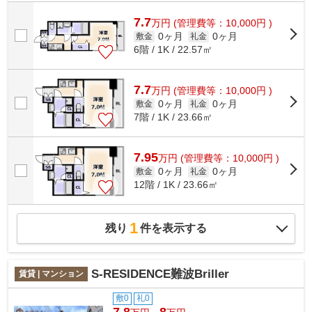
からは2駅が近くにあり、移動範囲も広...
7.7
万
円
(管理費等：10,000円 )
0ヶ月
0ヶ月
敷金
礼金
6階 / 1K / 22.57㎡
7.7
万
円
(管理費等：10,000円 )
0ヶ月
0ヶ月
敷金
礼金
7階 / 1K / 23.66㎡
7.95
万
円
(管理費等：10,000円 )
0ヶ月
0ヶ月
敷金
礼金
12階 / 1K / 23.66㎡
1
残り
件を表示する
S-RESIDENCE難波Briller
賃貸 | マンション
敷0
礼0