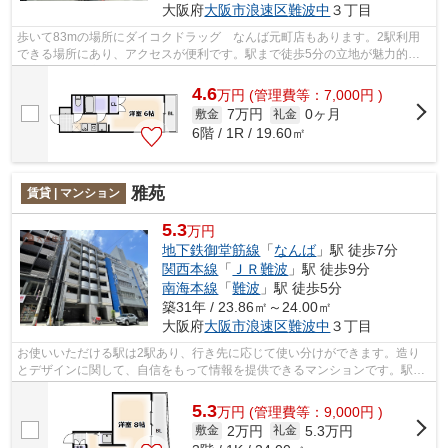
大阪府
大阪市浪速区
難波中
３丁目
歩いて83mの場所にダイコクドラッグ なんば元町店もあります。2駅利用
できる場所にあり、アクセスが便利です。駅まで徒歩5分の立地が魅力的
な、利便性の高い物件です。当社イチオシの...
4.6
万
円
(管理費等：7,000円 )
7万円
0ヶ月
敷金
礼金
6階 / 1R / 19.60㎡
雅苑
賃貸 | マンション
5.3
万円
地下鉄御堂筋線
「
なんば
」駅 徒歩7分
関西本線
「
ＪＲ難波
」駅 徒歩9分
南海本線
「
難波
」駅 徒歩5分
築31年 / 23.86㎡～24.00㎡
大阪府
大阪市浪速区
難波中
３丁目
お使いいただける駅は2駅あり、行き先に応じて使い分けができます。造り
とデザインに関して、自信をもって情報を提供できるマンションです。駅ま
で徒歩5分の位置に立地する、アクセス...
5.3
万
円
(管理費等：9,000円 )
2万円
5.3万円
敷金
礼金