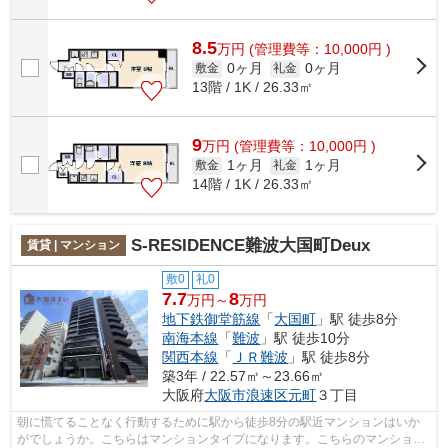
8.5
万
円
(管理費等：10,000円 )
0ヶ月
0ヶ月
敷金
礼金
13階 / 1K / 26.33㎡
9
万
円
(管理費等：10,000円 )
1ヶ月
1ヶ月
敷金
礼金
14階 / 1K / 26.33㎡
S-RESIDENCE難波大国町Deux
賃貸 | マンション
敷0
礼0
7.7
8
万円～
万円
地下鉄御堂筋線
「
大国町
」駅 徒歩8分
南海本線
「
難波
」駅 徒歩10分
関西本線
「
ＪＲ難波
」駅 徒歩8分
築3年 / 22.57㎡～23.66㎡
大阪府
大阪市浪速区
元町
３丁目
朝に慌てることなく行動するために駅から徒歩8分の駅近マンションはいか
がでしょうか。こちらはマンションタイプになります。こちらのマンション