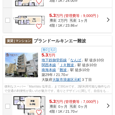
3階 / 1K / 24.00㎡
5.3
万
円
(管理費等：9,000円 )
2万円
1ヶ月
敷金
礼金
4階 / 1K / 23.86㎡
プランドールキンエー難波
賃貸 | マンション
敷0
礼0
5.3
万円
地下鉄御堂筋線
「
なんば
」駅 徒歩10分
関西本線
「
ＪＲ難波
」駅 徒歩10分
南海本線
「
難波
」駅 徒歩10分
築29年 / 21.70㎡
大阪府
大阪市浪速区
元町
３丁目
便利なスーパー「MaxValu 塩草店」まで391mです。2駅利用可能な物件なの
で交通の利便性が良いのが魅力です。造りとデザインに関して、自信をもっ
て情報を提供できるマンションです。共...
5.3
万
円
(管理費等：7,000円 )
0ヶ月
0ヶ月
敷金
礼金
4階 / 1K / 21.70㎡