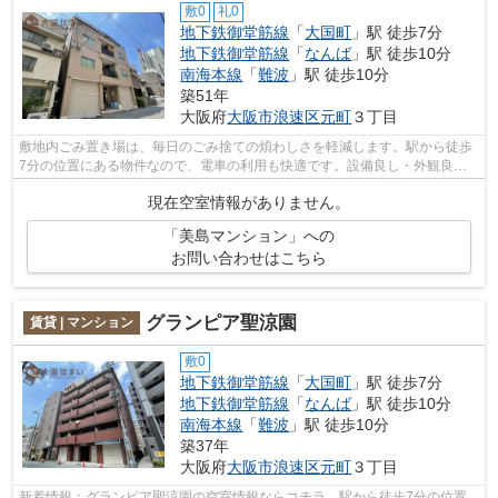
敷0
礼0
地下鉄御堂筋線
「
大国町
」駅 徒歩7分
地下鉄御堂筋線
「
なんば
」駅 徒歩10分
南海本線
「
難波
」駅 徒歩10分
築51年
大阪府
大阪市浪速区
元町
３丁目
敷地内ごみ置き場は、毎日のごみ捨ての煩わしさを軽減します。駅から徒歩
7分の位置にある物件なので、電車の利用も快適です。設備良し・外観良し
のイチオシの物件。こちらの物件は周辺...
現在空室情報がありません。
「美島マンション」への
お問い合わせはこちら
グランピア聖涼園
賃貸 | マンション
敷0
地下鉄御堂筋線
「
大国町
」駅 徒歩7分
地下鉄御堂筋線
「
なんば
」駅 徒歩10分
南海本線
「
難波
」駅 徒歩10分
築37年
大阪府
大阪市浪速区
元町
３丁目
新着情報：グランピア聖涼園の空室情報ならコチラ。駅から徒歩7分の位置