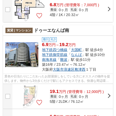
6.8
万
円
(管理費等：7,000円 )
0ヶ月
0ヶ月
敷金
礼金
4階 / 1K / 20.32㎡
ドゥーエなんば南
賃貸 | マンション
敷0
礼0
6.9
19.2
万円～
万円
地下鉄四つ橋線
「
大国町
」駅 徒歩4分
地下鉄御堂筋線
「
なんば
」駅 徒歩10分
南海本線
「
難波
」駅 徒歩11分
築16年 / 23.47㎡～76.12㎡
大阪府
大阪市浪速区
敷津西
１丁目
景色や日当たりにこだわったお部屋探しをしている方にオススメの物件を提
供します。物件から3分歩くだけで駅にもアクセスできる。快適な周辺環
境。築8年の物件。大阪市営四つ橋線大国...
19.1
万
円
(管理費等：12,000円 )
0ヶ月
0ヶ月
敷金
礼金
5階 / 2LDK / 76.12㎡