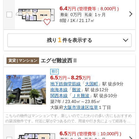
6.4
万
円
(管理費等：8,000円 )
0万円
1ヶ月
敷金
礼金
8階 / 1K / 21.17㎡
1
残り
件を表示する
エグゼ難波西Ⅱ
賃貸 | マンション
敷0
6.5
8.25
万円～
万円
地下鉄御堂筋線
「
大国町
」駅 徒歩9分
南海本線
「
難波
」駅 徒歩12分
関西本線
「
ＪＲ難波
」駅 徒歩10分
築7年 / 23.40㎡～23.85㎡
大阪府
大阪市浪速区
塩草
１丁目
こちらの物件はマンションです。新しいのでこだわりの多い方にもおすすめ
の築浅物件です。付近に駅が2つあるので、用途や行き先によって経路を選
べる物件です。共用部には敷地内ごみ置...
6.5
万
円
(管理費等：10,000円 )