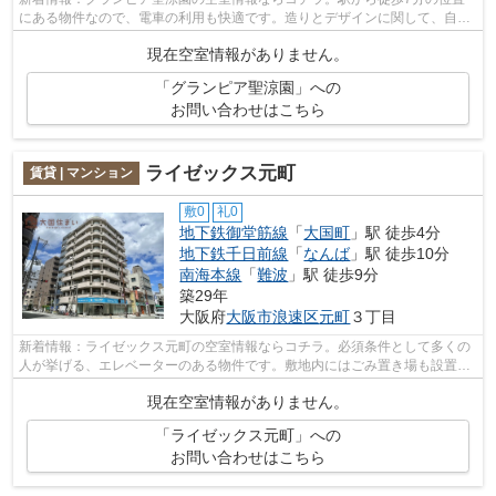
にある物件なので、電車の利用も快適です。造りとデザインに関して、自信
をもって情報を提供できるマンションで...
現在空室情報がありません。
「グランピア聖涼園」への
お問い合わせはこちら
ライゼックス元町
賃貸 | マンション
敷0
礼0
地下鉄御堂筋線
「
大国町
」駅 徒歩4分
地下鉄千日前線
「
なんば
」駅 徒歩10分
南海本線
「
難波
」駅 徒歩9分
築29年
大阪府
大阪市浪速区
元町
３丁目
新着情報：ライゼックス元町の空室情報ならコチラ。必須条件として多くの
人が挙げる、エレベーターのある物件です。敷地内にはごみ置き場も設置さ
れています。電車のトラブルなどがあ...
現在空室情報がありません。
「ライゼックス元町」への
お問い合わせはこちら