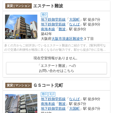
エステート難波
賃貸 | マンション
敷0
地下鉄御堂筋線
「
大国町
」駅 徒歩7分
地下鉄御堂筋線
「
なんば
」駅 徒歩9分
南海本線
「
難波
」駅 徒歩9分
築42年
大阪府
大阪市浪速区
難波中
３丁目
多くの方からご好評頂いているエステート難波のご紹介です。2駅利用可な
ので交通の利便性が格段に良くなるのが魅力です。駅から徒歩7分に立地す
る、魅力的な駅近物件となります。設備...
現在空室情報がありません。
「エステート難波」への
お問い合わせはこちら
ＧＳコート元町
賃貸 | マンション
敷0
礼0
地下鉄御堂筋線
「
なんば
」駅 徒歩9分
南海本線
「
難波
」駅 徒歩7分
地下鉄御堂筋線
「
大国町
」駅 徒歩7分