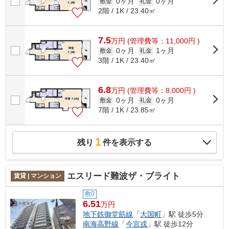
0ヶ月
0ヶ月
敷金
礼金
2階 / 1K / 23.40㎡
7.5
万
円
(管理費等：11,000円 )
0ヶ月
1ヶ月
敷金
礼金
3階 / 1K / 23.40㎡
6.8
万
円
(管理費等：8,000円 )
0ヶ月
0ヶ月
敷金
礼金
7階 / 1K / 23.85㎡
1
残り
件を表示する
エスリード難波ザ・ブライト
賃貸 | マンション
敷0
6.51
万円
地下鉄御堂筋線
「
大国町
」駅 徒歩5分
南海高野線
「
今宮戎
」駅 徒歩12分