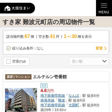
すき家 難波元町店の周辺物件一覧
67
41
1～30
該当物件数
棟
空き数
件
棟を表示
変更
絞り込み条件：
なし
空室のみ
エルテルン壱番館
賃貸 | マンション
礼0
4.6
万円
地下鉄御堂筋線
「
なんば
」駅 徒歩5分
南海本線
「
難波
」駅 徒歩5分
地下鉄御堂筋線
「
大国町
」駅 徒歩8分
築29年 / 19.60㎡