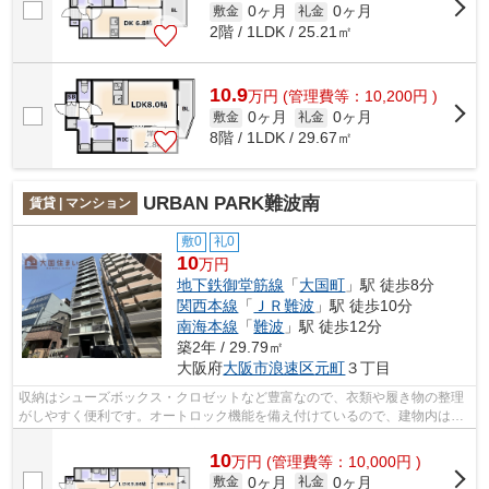
0ヶ月
0ヶ月
敷金
礼金
2階 / 1LDK / 25.21㎡
10.9
万
円
(管理費等：10,200円 )
0ヶ月
0ヶ月
敷金
礼金
8階 / 1LDK / 29.67㎡
URBAN PARK難波南
賃貸 | マンション
敷0
礼0
10
万円
地下鉄御堂筋線
「
大国町
」駅 徒歩8分
関西本線
「
ＪＲ難波
」駅 徒歩10分
南海本線
「
難波
」駅 徒歩12分
築2年 / 29.79㎡
大阪府
大阪市浪速区
元町
３丁目
収納はシューズボックス・クロゼットなど豊富なので、衣類や履き物の整理
がしやすく便利です。オートロック機能を備え付けているので、建物内は基
本的に住民のみという環境に安心感が...
10
万
円
(管理費等：10,000円 )
0ヶ月
0ヶ月
敷金
礼金