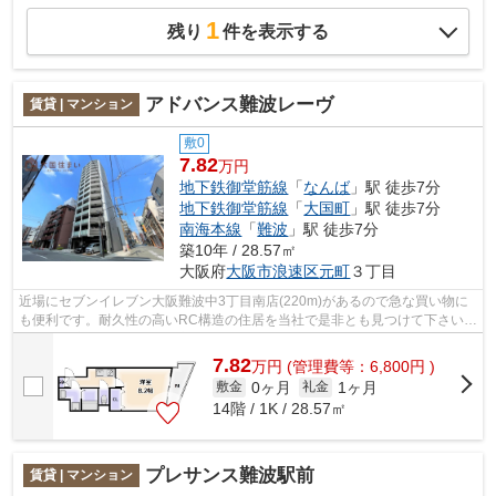
1
残り
件を表示する
アドバンス難波レーヴ
賃貸 | マンション
敷0
7.82
万円
地下鉄御堂筋線
「
なんば
」駅 徒歩7分
地下鉄御堂筋線
「
大国町
」駅 徒歩7分
南海本線
「
難波
」駅 徒歩7分
築10年 / 28.57㎡
大阪府
大阪市浪速区
元町
３丁目
近場にセブンイレブン大阪難波中3丁目南店(220m)があるので急な買い物に
も便利です。耐久性の高いRC構造の住居を当社で是非とも見つけて下さい。
移動が快適な生活をしたい方に、こちら...
7.82
万
円
(管理費等：6,800円 )
0ヶ月
1ヶ月
敷金
礼金
14階 / 1K / 28.57㎡
プレサンス難波駅前
賃貸 | マンション