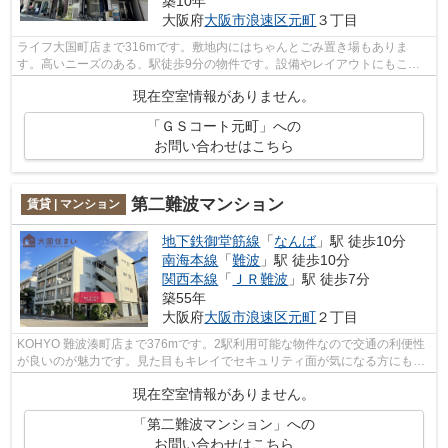
築10年
大阪府
大阪市浪速区
元町
３丁目
ライフ大国町店まで316mです。敷地内にはちゃんとごみ置き場もありま
す。高いニーズのある、駅徒歩9分の物件です。設備やレイアウトにもこだ
わりのあるマンション。物件探しをはじめる...
現在空室情報がありません。
「ＧＳコート元町」への
お問い合わせはこちら
第二難波マンション
賃貸 | マンション
地下鉄御堂筋線
「
なんば
」駅 徒歩10分
南海本線
「
難波
」駅 徒歩10分
関西本線
「
ＪＲ難波
」駅 徒歩7分
築55年
大阪府
大阪市浪速区
元町
２丁目
KOHYO 難波湊町店まで376mです。2駅利用可能な物件なので交通の利便性
が良いのが魅力です。見た目もキレイでセキュリティ面が気になる方にも推
奨できるマンションタイプの物件です。気...
現在空室情報がありません。
「第二難波マンション」への
お問い合わせはこちら