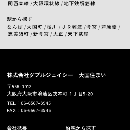
関西本線
/
大阪環状線
/
地下鉄堺筋線
駅から探す
なんば
/
大国町
/
桜川
/
ＪＲ難波
/
今宮
/
芦原橋
/
恵美須町
/
新今宮
/
大正
/
天下茶屋
株式会社ダブルジェイシー 大国住まい
〒556-0013
大阪府大阪市浪速区戎本町１丁目5-20
TEL：
06-6567-8945
FAX：06-6567-8946
会社概要
沿線から探す