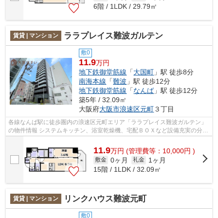
6階 / 1LDK / 29.79㎡
ララプレイス難波ガルテン
賃貸 | マンション
敷0
11.9
万円
地下鉄御堂筋線
「
大国町
」駅 徒歩8分
南海本線
「
難波
」駅 徒歩12分
地下鉄御堂筋線
「
なんば
」駅 徒歩12分
築5年 / 32.09㎡
大阪府
大阪市浪速区
元町
３丁目
各線なんば駅に徒歩圏内の浪速区元町エリア「ララプレイス難波ガルテン」
の物件情報 システムキッチン、浴室乾燥機、宅配ＢＯＸなど設備充実の分譲
マンション☆ 近隣に大きな公園や動物...
11.9
万
円
(管理費等：10,000円 )
0ヶ月
1ヶ月
敷金
礼金
15階 / 1LDK / 32.09㎡
リンクハウス難波元町
賃貸 | マンション
敷0