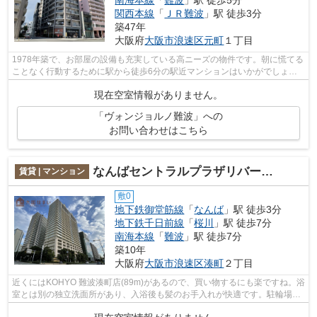
南海本線
「
難波
」駅 徒歩5分
関西本線
「
ＪＲ難波
」駅 徒歩3分
築47年
大阪府
大阪市浪速区
元町
１丁目
1978年築で、お部屋の設備も充実している高ニーズの物件です。朝に慌てる
ことなく行動するために駅から徒歩6分の駅近マンションはいかがでしょう
か。防犯対策の行き届いた造りがポイン...
現在空室情報がありません。
「ヴォンジョルノ難波」への
お問い合わせはこちら
なんばセントラルプラザリバーガーデンC棟
賃貸 | マンション
敷0
地下鉄御堂筋線
「
なんば
」駅 徒歩3分
地下鉄千日前線
「
桜川
」駅 徒歩7分
南海本線
「
難波
」駅 徒歩7分
築10年
大阪府
大阪市浪速区
湊町
２丁目
近くにはKOHYO 難波湊町店(89m)があるので、買い物するにも楽ですね。浴
室とは別の独立洗面所があり、入浴後も髪のお手入れが快適です。駐輪場の
付いたこの物件で、自転車通勤を始めま...