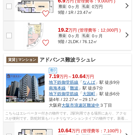
6.9
万
円
(管理費等：9,000円 )
0ヶ月
0万円
敷金
礼金
9階 / 1R / 23.47㎡
19.2
万
円
(管理費等：12,000円 )
0ヶ月
0ヶ月
敷金
礼金
9階 / 2LDK / 76.12㎡
アドバンス難波ラシュレ
賃貸 | マンション
敷0
7.19
10.64
万円～
万円
地下鉄御堂筋線
「
なんば
」駅 徒歩9分
南海本線
「
難波
」駅 徒歩7分
地下鉄御堂筋線
「
大国町
」駅 徒歩6分
築4年 / 22.27㎡～29.17㎡
大阪府
大阪市浪速区
難波中
３丁目
こちらはエレベーター付きの物件です。2駅利用できる場所にあり、アクセ
スが便利です。防犯対策もバッチリなマンションタイプの物件です。新着情
報：アドバンス難波ラシュレの空室情報...
10.64
万
円
(管理費等：7,100円 )