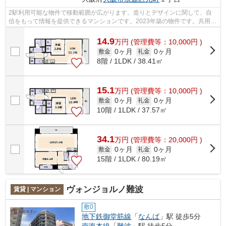
2駅利用可能な物件で移動範囲が広がります。造りとデザインに関して、自
信をもって情報を提供できるマンションです。2023年築の物件です。共用部
には敷地内ごみ置き場・エレベータなど...
14.9
万
円
(管理費等：10,000円 )
0ヶ月
0ヶ月
敷金
礼金
8階 / 1LDK / 38.41㎡
15.1
万
円
(管理費等：10,000円 )
0ヶ月
0ヶ月
敷金
礼金
10階 / 1LDK / 37.57㎡
34.1
万
円
(管理費等：20,000円 )
0ヶ月
0ヶ月
敷金
礼金
15階 / 1LDK / 80.19㎡
ヴォンジョルノ難波
賃貸 | マンション
敷0
地下鉄御堂筋線
「
なんば
」駅 徒歩5分