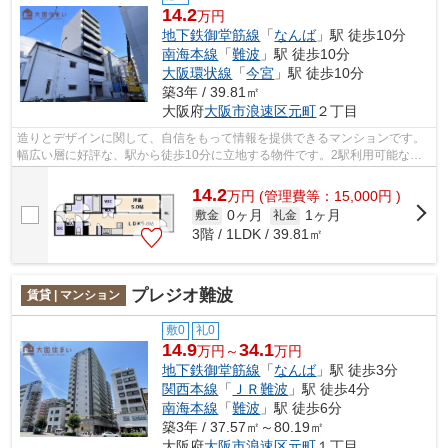
14.2
万円
地下鉄御堂筋線
「
なんば
」駅 徒歩10分
南海本線
「
難波
」駅 徒歩10分
大阪環状線
「
今宮
」駅 徒歩10分
築3年 / 39.81㎡
大阪府
大阪市浪速区
元町
２丁目
造りとデザインに関して、自信をもって情報を提供できるマンションです。
幅広い層に好評な、駅から徒歩10分に立地する物件です。2駅利用可能な物
件なので、交通経路を選ぶことができま...
14.2
万
円
(管理費等：15,000円 )
0ヶ月
1ヶ月
敷金
礼金
3階 / 1LDK / 39.81㎡
プレジオ難波
賃貸 | マンション
敷0
礼0
14.9
34.1
万円～
万円
地下鉄御堂筋線
「
なんば
」駅 徒歩3分
関西本線
「
ＪＲ難波
」駅 徒歩4分
南海本線
「
難波
」駅 徒歩6分
築3年 / 37.57㎡～80.19㎡
大阪府
大阪市浪速区
元町
１丁目