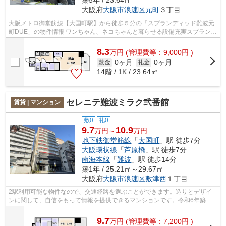
大阪府
大阪市浪速区
元町
３丁目
大阪メトロ御堂筋線【大国町駅】から徒歩５分の「スプランディッド難波元
町DUE」の物件情報 ワンちゃん、ネコちゃんと暮らせる設備充実スプランデ
ィッドシリーズが浪速区元町に完成し...
8.3
万
円
(管理費等：9,000円 )
0ヶ月
0ヶ月
敷金
礼金
14階 / 1K / 23.64㎡
セレニテ難波ミラク弐番館
賃貸 | マンション
敷0
礼0
9.7
10.9
万円～
万円
地下鉄御堂筋線
「
大国町
」駅 徒歩7分
大阪環状線
「
芦原橋
」駅 徒歩7分
南海本線
「
難波
」駅 徒歩14分
築1年 / 25.21㎡～29.67㎡
大阪府
大阪市浪速区
敷津西
１丁目
2駅利用可能な物件なので、交通経路を選ぶことができます。造りとデザイ
ンに関して、自信をもって情報を提供できるマンションです。令和6年築の
物件です。共用部にはエレベータ・敷地...
9.7
万
円
(管理費等：7,200円 )