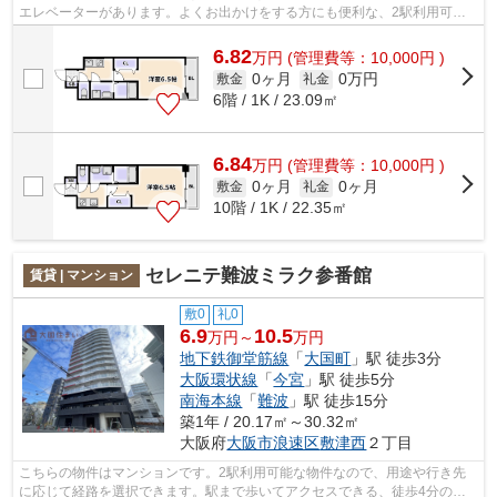
エレベーターがあります。よくお出かけをする方にも便利な、2駅利用可能
な物件です。当社イチオシの物件の「ワ...
6.82
万
円
(管理費等：10,000円 )
0ヶ月
0万円
敷金
礼金
6階 / 1K / 23.09㎡
6.84
万
円
(管理費等：10,000円 )
0ヶ月
0ヶ月
敷金
礼金
10階 / 1K / 22.35㎡
セレニテ難波ミラク参番館
賃貸 | マンション
敷0
礼0
6.9
10.5
万円～
万円
地下鉄御堂筋線
「
大国町
」駅 徒歩3分
大阪環状線
「
今宮
」駅 徒歩5分
南海本線
「
難波
」駅 徒歩15分
築1年 / 20.17㎡～30.32㎡
大阪府
大阪市浪速区
敷津西
２丁目
こちらの物件はマンションです。2駅利用可能な物件なので、用途や行き先
に応じて経路を選択できます。駅まで歩いてアクセスできる、徒歩4分の距