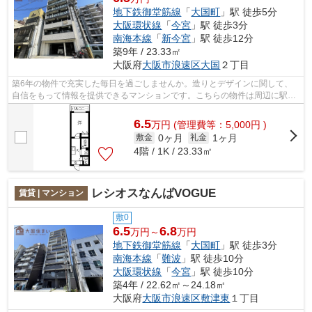
地下鉄御堂筋線
「
大国町
」駅 徒歩5分
大阪環状線
「
今宮
」駅 徒歩3分
南海本線
「
新今宮
」駅 徒歩12分
築9年 / 23.33㎡
大阪府
大阪市浪速区
大国
２丁目
築6年の物件で充実した毎日を過ごしませんか。造りとデザインに関して、
自信をもって情報を提供できるマンションです。こちらの物件は周辺に駅が
2つあるので電車へのアクセスが便利な...
6.5
万
円
(管理費等：5,000円 )
0ヶ月
1ヶ月
敷金
礼金
4階 / 1K / 23.33㎡
レシオスなんばVOGUE
賃貸 | マンション
敷0
6.5
6.8
万円～
万円
地下鉄御堂筋線
「
大国町
」駅 徒歩3分
南海本線
「
難波
」駅 徒歩10分
大阪環状線
「
今宮
」駅 徒歩10分
築4年 / 22.62㎡～24.18㎡
大阪府
大阪市浪速区
敷津東
１丁目