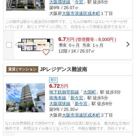
大阪環状線
「
今宮
」駅 徒歩5分
築9年 / 26.07㎡
大阪府
大阪市浪速区
戎本町
１丁目
この物件は駅から徒歩2分の物件です。こちらの物件にはエレベーターが付
いています。造りとデザインに関して、自信をもって情報を提供できるマン
ションです。当社イチオシの物件の「セ...
6.7
万
円
(管理費等：8,000円 )
0ヶ月
1ヶ月
敷金
礼金
12階 / 1K / 26.07㎡
JPレジデンス難波南
賃貸 | マンション
敷0
6.72
万円
地下鉄御堂筋線
「
大国町
」駅 徒歩3分
南海本線
「
新今宮
」駅 徒歩5分
大阪環状線
「
新今宮
」駅 徒歩8分
築9年 / 25.30㎡
大阪府
大阪市浪速区
戎本町
２丁目
なにわ生野病院まで265mです。徒歩3分の位置に駅がある、魅力的な立地の
物件です。外壁はタイル張りとなっていて、外観が素敵です。当社イチオシ
の物件の「JPレジデンス難波南」。ぜひ...