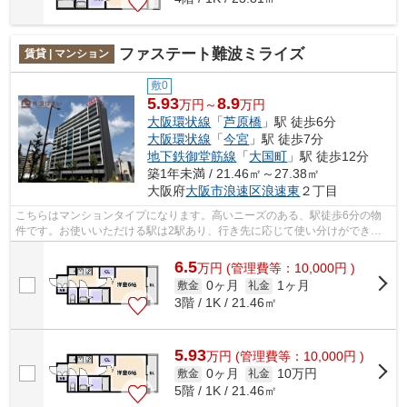
ファステート難波ミライズ
賃貸 | マンション
敷0
5.93
8.9
万円～
万円
大阪環状線
「
芦原橋
」駅 徒歩6分
大阪環状線
「
今宮
」駅 徒歩7分
地下鉄御堂筋線
「
大国町
」駅 徒歩12分
築1年未満 / 21.46㎡～27.38㎡
大阪府
大阪市浪速区
浪速東
２丁目
こちらはマンションタイプになります。高いニーズのある、駅徒歩6分の物
件です。お使いいただける駅は2駅あり、行き先に応じて使い分けができま
す。共用部には敷地内ごみ置き場・エレ...
6.5
万
円
(管理費等：10,000円 )
0ヶ月
1ヶ月
敷金
礼金
3階 / 1K / 21.46㎡
5.93
万
円
(管理費等：10,000円 )
0ヶ月
10万円
敷金
礼金
5階 / 1K / 21.46㎡