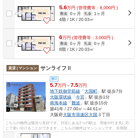
分の駅近マンションはいかがでしょう...
5.6
万
円
(管理費等：8,000円 )
0ヶ月
1ヶ月
敷金
礼金
4階 / 1K / 20.03㎡
6
万
円
(管理費等：3,000円 )
0ヶ月
0ヶ月
敷金
礼金
8階 / 1K / 20.03㎡
サンライフⅡ
賃貸 | マンション
敷0
5.7
7.5
万円～
万円
地下鉄御堂筋線
「
大国町
」駅 徒歩7分
大阪環状線
「
今宮
」駅 徒歩1分
南海本線
「
難波
」駅 徒歩15分
築41年 / 27.00㎡～44.61㎡
大阪府
大阪市浪速区
大国
３丁目
こちらの物件は陽当り良好です。付近にある2つの駅は、用途や行き先に応
じて使い分けることができます。こちらの物件はマンションです。共用部に
は敷地内ごみ置き場・エレベータなど様...