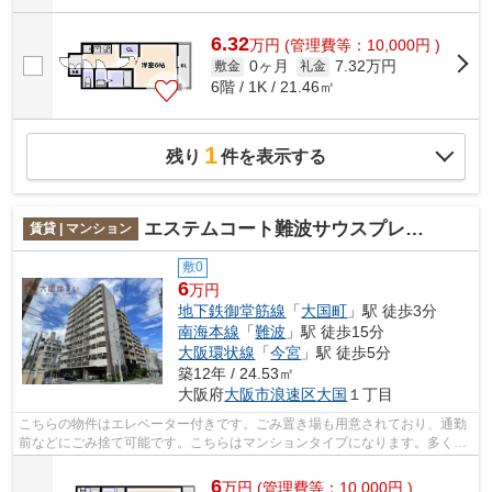
6.32
万
円
(管理費等：10,000円 )
0ヶ月
7.32万円
敷金
礼金
6階 / 1K / 21.46㎡
1
残り
件を表示する
エステムコート難波サウスプレイスVエレージュ
賃貸 | マンション
敷0
6
万円
地下鉄御堂筋線
「
大国町
」駅 徒歩3分
南海本線
「
難波
」駅 徒歩15分
大阪環状線
「
今宮
」駅 徒歩5分
築12年 / 24.53㎡
大阪府
大阪市浪速区
大国
１丁目
こちらの物件はエレベーター付きです。ごみ置き場も用意されており、通勤
前などにごみ捨て可能です。こちらはマンションタイプになります。多くの
方からご好評頂いているエステムコー...
6
万
円
(管理費等：10,000円 )