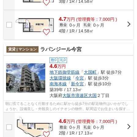
3階 / 1R / 14.58㎡
4.7
万
円
(管理費等：7,000円 )
0ヶ月
0ヶ月
敷金
礼金
4階 / 1R / 14.58㎡
ラパンジール今宮
賃貸 | マンション
敷0
礼0
4.6
万円
地下鉄御堂筋線
「
大国町
」駅 徒歩7分
大阪環状線
「
今宮
」駅 徒歩3分
南海本線
「
新今宮
」駅 徒歩10分
築39年 / 17.13㎡
大阪府
大阪市浪速区
大国
２丁目
朝に慌てることなく行動するために駅から徒歩7分の駅近物件はいかがでし
ょうか。設備良し・外観良しのイチオシの物件。駅周辺でお住まいを探すな
ら、大阪市浪速区エリアの大阪市営御堂...
4.6
万
円
(管理費等：7,000円 )
0ヶ月
0ヶ月
敷金
礼金
2階 / 1R / 17.13㎡