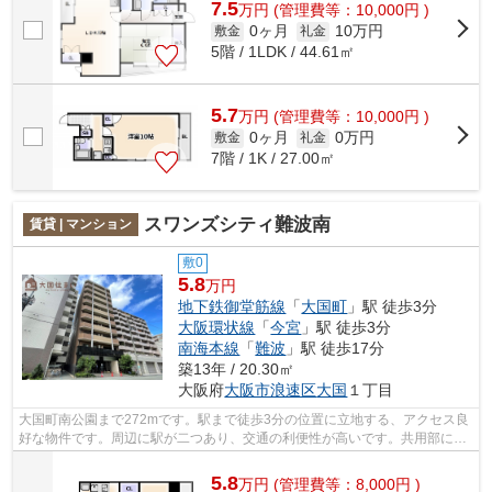
7.5
万
円
(管理費等：10,000円 )
0ヶ月
10万円
敷金
礼金
5階 / 1LDK / 44.61㎡
5.7
万
円
(管理費等：10,000円 )
0ヶ月
0万円
敷金
礼金
7階 / 1K / 27.00㎡
スワンズシティ難波南
賃貸 | マンション
敷0
5.8
万円
地下鉄御堂筋線
「
大国町
」駅 徒歩3分
大阪環状線
「
今宮
」駅 徒歩3分
南海本線
「
難波
」駅 徒歩17分
築13年 / 20.30㎡
大阪府
大阪市浪速区
大国
１丁目
大国町南公園まで272mです。駅まで徒歩3分の位置に立地する、アクセス良
好な物件です。周辺に駅が二つあり、交通の利便性が高いです。共用部には
エレベータ・敷地内ごみ置き場などが揃...
5.8
万
円
(管理費等：8,000円 )