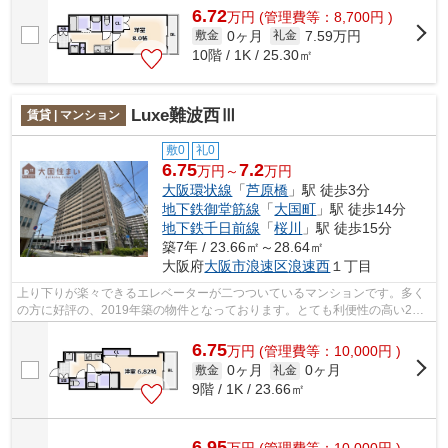
6.72
万
円
(管理費等：8,700円 )
0ヶ月
7.59万円
敷金
礼金
10階 / 1K / 25.30㎡
Luxe難波西Ⅲ
賃貸 | マンション
敷0
礼0
6.75
7.2
万円～
万円
大阪環状線
「
芦原橋
」駅 徒歩3分
地下鉄御堂筋線
「
大国町
」駅 徒歩14分
地下鉄千日前線
「
桜川
」駅 徒歩15分
築7年 / 23.66㎡～28.64㎡
大阪府
大阪市浪速区
浪速西
１丁目
上り下りが楽々できるエレベーターが二つついているマンションです。多く
の方に好評の、2019年築の物件となっております。とても利便性の高い2駅
利用可能なマンションになっています。...
6.75
万
円
(管理費等：10,000円 )
0ヶ月
0ヶ月
敷金
礼金
9階 / 1K / 23.66㎡
6.95