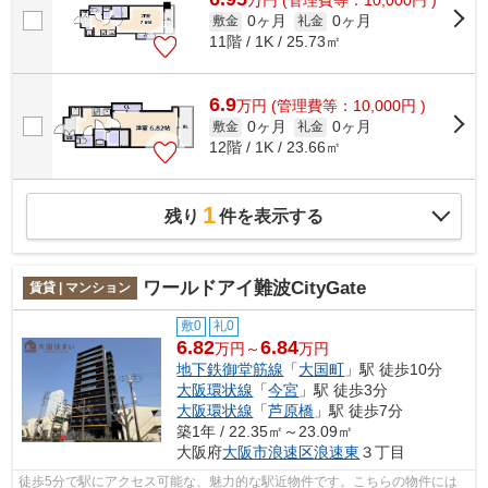
万
円
(管理費等：10,000円 )
0ヶ月
0ヶ月
敷金
礼金
11階 / 1K / 25.73㎡
6.9
万
円
(管理費等：10,000円 )
0ヶ月
0ヶ月
敷金
礼金
12階 / 1K / 23.66㎡
1
残り
件を表示する
ワールドアイ難波CityGate
賃貸 | マンション
敷0
礼0
6.82
6.84
万円～
万円
地下鉄御堂筋線
「
大国町
」駅 徒歩10分
大阪環状線
「
今宮
」駅 徒歩3分
大阪環状線
「
芦原橋
」駅 徒歩7分
築1年 / 22.35㎡～23.09㎡
大阪府
大阪市浪速区
浪速東
３丁目
徒歩5分で駅にアクセス可能な、魅力的な駅近物件です。こちらの物件には