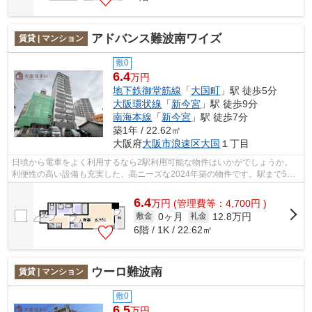
アドバンス難波南ワイズ
賃貸 | マンション
敷0
6.4
万円
地下鉄御堂筋線
「
大国町
」駅 徒歩5分
大阪環状線
「
新今宮
」駅 徒歩9分
南海本線
「
新今宮
」駅 徒歩7分
築1年 / 22.62㎡
大阪府
大阪市浪速区
大国
１丁目
日頃から電車をよく利用するなら2駅利用可能な物件はいかがでしょうか。
利便性の高い設備も充実した、高ニーズな2024年築の物件です。駅まで5分
と、駅近でアクセスも良好な物件です。...
6.4
万
円
(管理費等：4,700円 )
0ヶ月
12.8万円
敷金
礼金
6階 / 1K / 22.62㎡
ウーロ難波南
賃貸 | マンション
敷0
6.5
万円