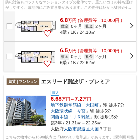
防犯対策もバッチリなマンションタイプの物件です。重たいゴミの持ち運び
がしやすく、敷地内にごみ置き場があります。この物件は駅から徒歩3分の
物件です。当社イチオシの物件の「レシ...
6.8
万
円
(管理費等：10,000円 )
0ヶ月
2ヶ月
敷金
礼金
4階 / 1K / 24.18㎡
6.5
万
円
(管理費等：10,000円 )
0ヶ月
2ヶ月
敷金
礼金
6階 / 1K / 22.62㎡
エスリード難波ザ・プレミア
賃貸 | マンション
敷0
6.68
7.2
万円～
万円
地下鉄御堂筋線
「
大国町
」駅 徒歩7分
大阪環状線
「
今宮
」駅 徒歩5分
関西本線
「
ＪＲ難波
」駅 徒歩15分
築3年 / 21.31㎡～22.25㎡
大阪府
大阪市浪速区
大国
３丁目
こちらの物件から169m以内に「MaxValu 塩草店」があります。2駅利用可能