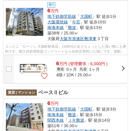
敷0
6
万円
地下鉄御堂筋線
「
大国町
」駅 徒歩1分
大阪環状線
「
今宮
」駅 徒歩10分
南海本線
「
難波
」駅 徒歩13分
築38年 / 25.00㎡
大阪府
大阪市浪速区
敷津東
３丁目
コンビニ「ローソン 大国町駅前店」(188m)がありちょっとした買い物にも便
利です。耐久性鉄骨鉄筋コンクリートなら自然災害時に心強いです。移動が
快適な生活をしたい方に、こちらは駅...
6
万
円
(管理費等：6,000円 )
0ヶ月
1ヶ月
敷金
礼金
4階 / 1DK / 25.00㎡
ベースⅡビル
賃貸 | マンション
6
万円
地下鉄御堂筋線
「
大国町
」駅 徒歩3分
南海本線
「
難波
」駅 徒歩15分
関西本線
「
ＪＲ難波
」駅 徒歩14分
築51年 / 36.00㎡