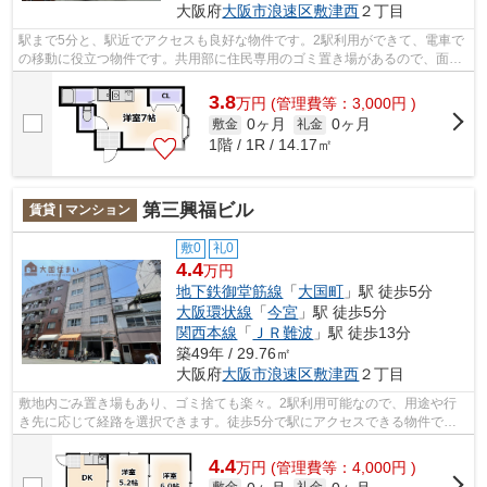
大阪府
大阪市浪速区
敷津西
２丁目
駅まで5分と、駅近でアクセスも良好な物件です。2駅利用ができて、電車で
の移動に役立つ物件です。共用部に住民専用のゴミ置き場があるので、面倒
なゴミ出しも楽になります。気になる...
3.8
万
円
(管理費等：3,000円 )
0ヶ月
0ヶ月
敷金
礼金
1階 / 1R / 14.17㎡
第三興福ビル
賃貸 | マンション
敷0
礼0
4.4
万円
地下鉄御堂筋線
「
大国町
」駅 徒歩5分
大阪環状線
「
今宮
」駅 徒歩5分
関西本線
「
ＪＲ難波
」駅 徒歩13分
築49年 / 29.76㎡
大阪府
大阪市浪速区
敷津西
２丁目
敷地内ごみ置き場もあり、ゴミ捨ても楽々。2駅利用可能なので、用途や行
き先に応じて経路を選択できます。徒歩5分で駅にアクセスできる物件で
す。当社イチオシの物件の「第三興福ビル...
4.4
万
円
(管理費等：4,000円 )