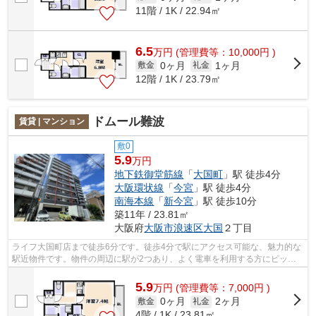
11階 / 1K / 22.94㎡
6.5
万
円
(管理費等：10,000円 )
0ヶ月
1ヶ月
敷金
礼金
12階 / 1K / 23.79㎡
ドムール難波
賃貸 | マンション
敷0
5.9
万円
地下鉄御堂筋線
「
大国町
」駅 徒歩4分
大阪環状線
「
今宮
」駅 徒歩4分
南海本線
「
新今宮
」駅 徒歩10分
築11年 / 23.81㎡
大阪府
大阪市浪速区
大国
２丁目
ライフ大国町店まで徒歩6分です。徒歩4分で駅にアクセス可能な、魅力的な
駅近物件です。物件の周辺に駅が2つあり、よく電車を利用する方にピッタ
リです。共用部にはエレベータ・敷地内...
5.9
万
円
(管理費等：7,000円 )
0ヶ月
2ヶ月
敷金
礼金
4階 / 1K / 23.81㎡