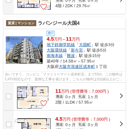
0ヶ月
0ヶ月
敷金
礼金
4階 / 2DK / 29.76㎡
ラパンジール大国4
賃貸 | マンション
敷0
4.5
11
万円～
万円
地下鉄御堂筋線
「
大国町
」駅 徒歩3分
大阪環状線
「
新今宮
」駅 徒歩5分
南海本線
「
難波
」駅 徒歩15分
築40年 / 14.58㎡～57.95㎡
大阪府
大阪市浪速区
戎本町
１丁目
歩いてすぐ。コンビニ「ファミリーマート戎本町店」まで55m。この物件は
CATV対応なので、面倒な工事を省けます。こちらの物件は3沿線以上がご利
用いただけます。ゴミ出し24時間OKの物...
11
万
円
(管理費等：7,000円 )
0ヶ月
1ヶ月
敷金
礼金
2階 / 1LDK / 57.95㎡
4.5
万
円
(管理費等：7,000円 )
0ヶ月
0ヶ月
敷金
礼金