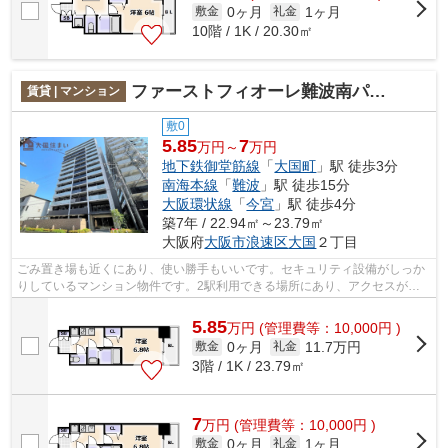
0ヶ月
1ヶ月
敷金
礼金
10階 / 1K / 20.30㎡
ファーストフィオーレ難波南パークサイド
賃貸 | マンション
敷0
5.85
7
万円～
万円
地下鉄御堂筋線
「
大国町
」駅 徒歩3分
南海本線
「
難波
」駅 徒歩15分
大阪環状線
「
今宮
」駅 徒歩4分
築7年 / 22.94㎡～23.79㎡
大阪府
大阪市浪速区
大国
２丁目
ごみ置き場も近くにあり、使い勝手もいいです。セキュリティ設備がしっか
りしているマンション物件です。2駅利用できる場所にあり、アクセスが便
利です。視力をアップしたい方はこちら...
5.85
万
円
(管理費等：10,000円 )
0ヶ月
11.7万円
敷金
礼金
3階 / 1K / 23.79㎡
7
万
円
(管理費等：10,000円 )
0ヶ月
1ヶ月
敷金
礼金