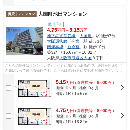
大国町池田マンション
賃貸 | マンション
敷0
礼0
4.75
5.15
万円～
万円
地下鉄御堂筋線
「
大国町
」駅 徒歩7分
大阪環状線
「
今宮
」駅 徒歩3分
南海本線
「
新今宮
」駅 徒歩10分
築32年 / 15.67㎡～16.82㎡
大阪府
大阪市浪速区
大国
３丁目
こちらの物件はマンションです。付近に駅が2つあるので、経路を用途や行
き先によって選べる物件です。こちらは徒歩7分に立地する物件です。共用
部には敷地内ごみ置き場・エレベータな...
5.15
万
円
(管理費等：8,000円 )
0ヶ月
0ヶ月
敷金
礼金
4階 / 1R / 15.67㎡
4.75
万
円
(管理費等：8,000円 )
0ヶ月
0ヶ月
敷金
礼金
9階 / 1R / 16.82㎡