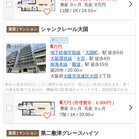
0ヶ月
8万円
敷金
礼金
11階 / 1K / 24.53㎡
シャンクレール大国
賃貸 | マンション
敷0
礼0
6
万円
地下鉄御堂筋線
「
大国町
」駅 徒歩5分
大阪環状線
「
今宮
」駅 徒歩4分
南海本線
「
難波
」駅 徒歩15分
築20年 / 20.00㎡
大阪府
大阪市浪速区
大国
２丁目
駅から徒歩5分のところに物件があるので、焦らない生活が送れます。多く
の車を駐車できるのが、機械式の駐車場のメリットです。防犯対策の行き届
いた造りがポイント。構造上、広々とし...
6
万
円
(管理費等：6,000円 )
0ヶ月
0ヶ月
敷金
礼金
7階 / 1K / 20.00㎡
第二敷津グレースハイツ
賃貸 | マンション