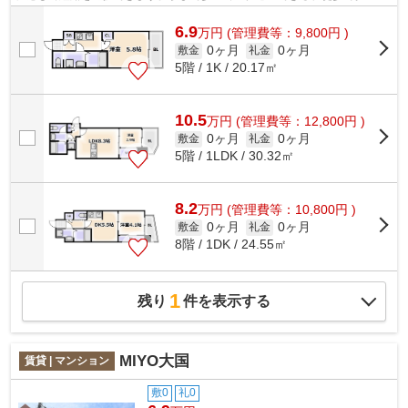
離に立地する物件です。共用部にはエレ...
6.9
万
円
(管理費等：9,800円 )
0ヶ月
0ヶ月
敷金
礼金
5階 / 1K / 20.17㎡
10.5
万
円
(管理費等：12,800円 )
0ヶ月
0ヶ月
敷金
礼金
5階 / 1LDK / 30.32㎡
8.2
万
円
(管理費等：10,800円 )
0ヶ月
0ヶ月
敷金
礼金
8階 / 1DK / 24.55㎡
1
残り
件を表示する
MIYO大国
賃貸 | マンション
敷0
礼0