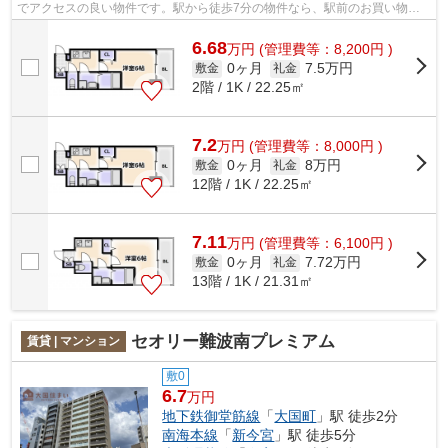
でアクセスの良い物件です。駅から徒歩7分の物件なら、駅前のお買い物も
便利です。共用部には敷地内ごみ置き場...
6.68
万
円
(管理費等：8,200円 )
0ヶ月
7.5万円
敷金
礼金
2階 / 1K / 22.25㎡
7.2
万
円
(管理費等：8,000円 )
0ヶ月
8万円
敷金
礼金
12階 / 1K / 22.25㎡
7.11
万
円
(管理費等：6,100円 )
0ヶ月
7.72万円
敷金
礼金
13階 / 1K / 21.31㎡
セオリー難波南プレミアム
賃貸 | マンション
敷0
6.7
万円
地下鉄御堂筋線
「
大国町
」駅 徒歩2分
南海本線
「
新今宮
」駅 徒歩5分