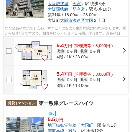
大阪環状線
「
今宮
」駅 徒歩3分
大阪環状線
「
新今宮
」駅 徒歩10分
築31年 / 18.00㎡～23.00㎡
大阪府
大阪市浪速区
大国
２丁目
急な怪我や病気でも安心、すぐ近くになにわ生野病院(285m)があります。駅
から徒歩5分ですので、朝食をゆっくり食べる時間が作れます。景色や日当
たりにこだわったお部屋探しをしている...
5.4
万
円
(管理費等：8,000円 )
0ヶ月
0ヶ月
敷金
礼金
4階 / 1K / 23.00㎡
5.4
万
円
(管理費等：8,000円 )
0ヶ月
0ヶ月
敷金
礼金
8階 / 1K / 18.00㎡
第一敷津グレースハイツ
賃貸 | マンション
敷0
5.5
万円
地下鉄御堂筋線
「
大国町
」駅 徒歩1分
南海本線
「
難波
」駅 徒歩12分