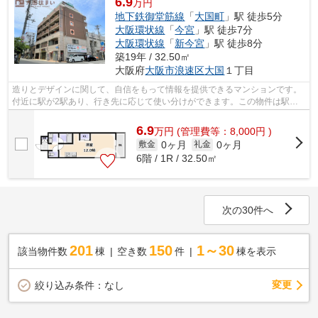
6.9
万円
地下鉄御堂筋線
「
大国町
」駅 徒歩5分
大阪環状線
「
今宮
」駅 徒歩7分
大阪環状線
「
新今宮
」駅 徒歩8分
築19年 / 32.50㎡
大阪府
大阪市浪速区
大国
１丁目
造りとデザインに関して、自信をもって情報を提供できるマンションです。
付近に駅が2駅あり、行き先に応じて使い分けができます。この物件は駅か
ら徒歩5分のマンションです。共用部に...
6.9
万
円
(管理費等：8,000円 )
0ヶ月
0ヶ月
敷金
礼金
6階 / 1R / 32.50㎡
次の30件へ
201
150
1～30
該当物件数
棟
空き数
件
棟を表示
変更
絞り込み条件：
なし