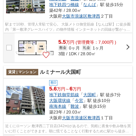
地下鉄四つ橋線
「
なんば
」駅 徒歩15分
築42年 / 28.00㎡
大阪府
大阪市浪速区
敷津西
２丁目
駅まで10秒、管理人常駐で安心。 大阪メトロ御堂筋線【なんば駅】に徒歩圏
内「第一敷津グレースハイツ」の物件情報 インターネットの回線が繋がって
いるので快適なお住まい。こだわり...
5.5
万
円
(管理費等：7,000円 )
0ヶ月
1ヶ月
敷金
礼金
3階 / 1DK / 28.00㎡
ルミナール大国町
賃貸 | マンション
敷0
5.6
6
万円～
万円
地下鉄御堂筋線
「
大国町
」駅 徒歩7分
大阪環状線
「
今宮
」駅 徒歩10分
南海本線
「
難波
」駅 徒歩15分
築23年 / 20.03㎡
大阪府
大阪市浪速区
敷津西
１丁目
近くにローソン 敷津西二丁目店(342m)があるので、気軽に夜食や飲み物を買
いに行くことができます。朝に慌てることなく行動するために駅から徒歩7