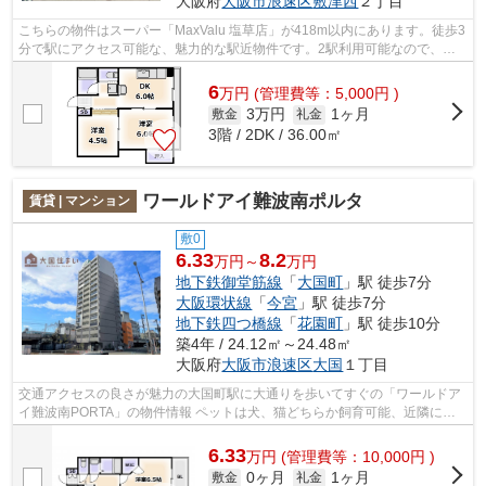
大阪府
大阪市浪速区
敷津西
２丁目
こちらの物件はスーパー「MaxValu 塩草店」が418m以内にあります。徒歩3
分で駅にアクセス可能な、魅力的な駅近物件です。2駅利用可能なので、用
途や行き先に応じて経路を選択できます...
6
万
円
(管理費等：5,000円 )
3万円
1ヶ月
敷金
礼金
3階 / 2DK / 36.00㎡
ワールドアイ難波南ポルタ
賃貸 | マンション
敷0
6.33
8.2
万円～
万円
地下鉄御堂筋線
「
大国町
」駅 徒歩7分
大阪環状線
「
今宮
」駅 徒歩7分
地下鉄四つ橋線
「
花園町
」駅 徒歩10分
築4年 / 24.12㎡～24.48㎡
大阪府
大阪市浪速区
大国
１丁目
交通アクセスの良さが魅力の大国町駅に大通りを歩いてすぐの「ワールドア
イ難波南PORTA」の物件情報 ペットは犬、猫どちらか飼育可能、近隣には
ペットショップや動物病院も多く、散歩...
6.33
万
円
(管理費等：10,000円 )
0ヶ月
1ヶ月
敷金
礼金