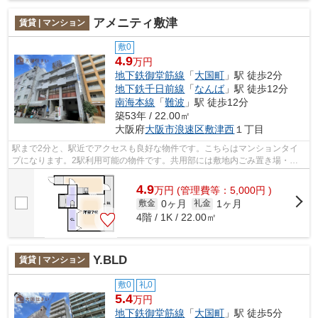
アメニティ敷津
賃貸 | マンション
敷0
4.9
万円
地下鉄御堂筋線
「
大国町
」駅 徒歩2分
地下鉄千日前線
「
なんば
」駅 徒歩12分
南海本線
「
難波
」駅 徒歩12分
築53年 / 22.00㎡
大阪府
大阪市浪速区
敷津西
１丁目
駅まで2分と、駅近でアクセスも良好な物件です。こちらはマンションタイ
プになります。2駅利用可能の物件です。共用部には敷地内ごみ置き場・エ
レベータなどが備わっておりとても充実...
4.9
万
円
(管理費等：5,000円 )
0ヶ月
1ヶ月
敷金
礼金
4階 / 1K / 22.00㎡
Y.BLD
賃貸 | マンション
敷0
礼0
5.4
万円
地下鉄御堂筋線
「
大国町
」駅 徒歩5分