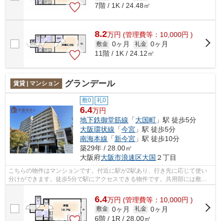
7階 / 1K / 24.48㎡
8.2
万
円
(管理費等：10,000円 )
0ヶ月
0ヶ月
敷金
礼金
11階 / 1K / 24.12㎡
グランデール
賃貸 | マンション
敷0
礼0
6.4
万円
地下鉄御堂筋線
「
大国町
」駅 徒歩5分
大阪環状線
「
今宮
」駅 徒歩5分
南海本線
「
新今宮
」駅 徒歩10分
築29年 / 28.00㎡
大阪府
大阪市浪速区
大国
２丁目
こちらの物件はマンションです。付近に駅が2駅あり、行き先に応じて使い
分けができます。徒歩5分で駅にアクセスできる物件です。共用部には敷地
内ごみ置き場・エレベータなどが揃って...
6.4
万
円
(管理費等：10,000円 )
0ヶ月
0ヶ月
敷金
礼金
6階 / 1R / 28.00㎡