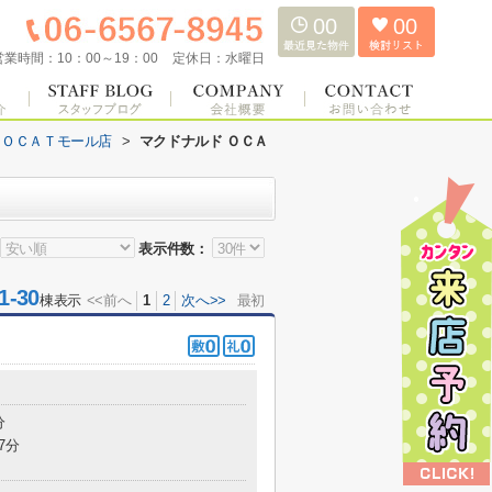
00
00
営業時間：
10：00～19：00
定休日：
水曜日
 ＯＣＡＴモール店
>
マクドナルド ＯＣＡ
表示件数：
-30
棟表示
<<前へ
1
2
次へ>>
最初
分
7分