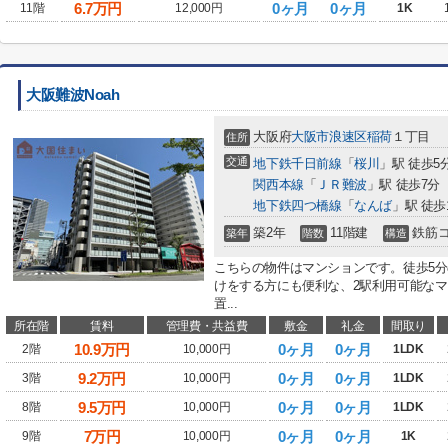
6.7
万円
0ヶ月
0ヶ月
11階
12,000円
1K
大阪難波Noah
大阪府
大阪市浪速区
稲荷
１丁目
住所
交通
地下鉄千日前線
「
桜川
」駅 徒歩5
関西本線
「
ＪＲ難波
」駅 徒歩7分
地下鉄四つ橋線
「
なんば
」駅 徒歩
築2年
11階建
鉄筋
築年
階数
構造
こちらの物件はマンションです。徒歩5
けをする方にも便利な、2駅利用可能な
置...
所在階
賃料
管理費・共益費
敷金
礼金
間取り
10.9
万円
0ヶ月
0ヶ月
2階
10,000円
1LDK
9.2
万円
0ヶ月
0ヶ月
3階
10,000円
1LDK
9.5
万円
0ヶ月
0ヶ月
8階
10,000円
1LDK
7
万円
0ヶ月
0ヶ月
9階
10,000円
1K