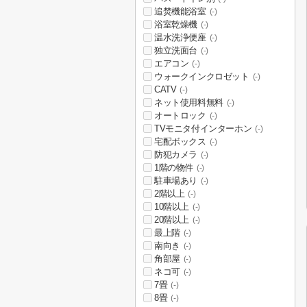
追焚機能浴室
(-)
浴室乾燥機
(-)
温水洗浄便座
(-)
独立洗面台
(-)
エアコン
(-)
ウォークインクロゼット
(-)
CATV
(-)
ネット使用料無料
(-)
オートロック
(-)
TVモニタ付インターホン
(-)
宅配ボックス
(-)
防犯カメラ
(-)
1階の物件
(-)
駐車場あり
(-)
2階以上
(-)
10階以上
(-)
20階以上
(-)
最上階
(-)
南向き
(-)
角部屋
(-)
ネコ可
(-)
7畳
(-)
8畳
(-)