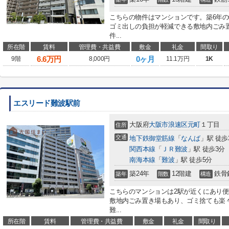
こちらの物件はマンションです。築6年
ゴミ出しの負担が軽減できる敷地内ごみ
件...
所在階
賃料
管理費・共益費
敷金
礼金
間取り
6.6
万円
0ヶ月
9階
8,000円
11.1万円
1K
エスリード難波駅前
大阪府
大阪市浪速区
元町
１丁目
住所
交通
地下鉄御堂筋線
「
なんば
」駅 徒歩
関西本線
「
ＪＲ難波
」駅 徒歩3分
南海本線
「
難波
」駅 徒歩5分
築24年
12階建
鉄骨
築年
階数
構造
こちらのマンションは2駅が近くにあり
敷地内ごみ置き場もあり、ゴミ捨ても楽
難...
所在階
賃料
管理費・共益費
敷金
礼金
間取り