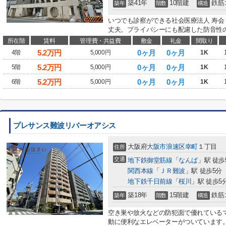
築41年
10階建
鉄筋
築年
階数
構造
いつでも診察ができる社会医療法人 寿会 
丈夫。プライバシーにも配慮した防音性の
所在階
賃料
管理費・共益費
敷金
礼金
間取り
5.2
万円
0ヶ月
0ヶ月
4階
5,000円
1K
5.2
万円
0ヶ月
0ヶ月
5階
5,000円
1K
5.2
万円
0ヶ月
0ヶ月
6階
5,000円
1K
プレサンス難波リバーオアシス
大阪府
大阪市浪速区
幸町
１丁目
住所
交通
地下鉄御堂筋線
「
なんば
」駅 徒歩
関西本線
「
ＪＲ難波
」駅 徒歩5分
地下鉄千日前線
「
桜川
」駅 徒歩5
築18年
15階建
鉄筋
築年
階数
構造
空き巣や放火などの防犯面で優れている
動に便利なエレベーターがついています。