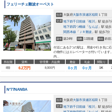
フェリーチェ難波オーベスト
大阪府
大阪市浪速区
稲荷
１丁目
住所
交通
地下鉄千日前線
「
桜川
」駅 徒歩7
地下鉄四つ橋線
「
なんば
」駅 徒歩
関西本線
「
ＪＲ難波
」駅 徒歩7分
築24年
11階建
鉄筋
築年
階数
構造
付近にある2つの駅は、用途や行き先に
の物件にはエレベーターが付いています
内...
所在階
賃料
管理費・共益費
敷金
礼金
間取り
6.2
万円
0ヶ月
0ヶ月
8階
8,000円
1K
N°77NANBA
大阪府
大阪市浪速区
稲荷
１丁目
住所
交通
地下鉄千日前線
「
桜川
」駅 徒歩5
地下鉄御堂筋線
「
なんば
」駅 徒歩