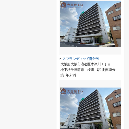
スプランディッド難波Ⅶ
大阪府大阪市浪速区木津川１丁目
地下鉄千日前線「桜川」駅 徒歩10分
築1年未満