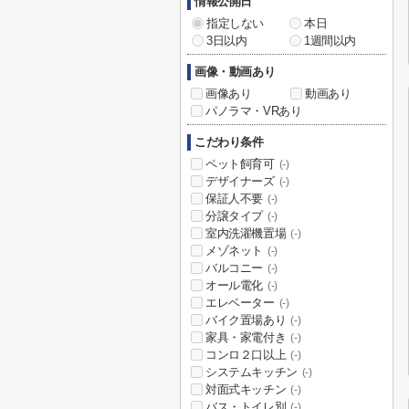
情報公開日
指定しない
本日
3日以内
1週間以内
画像・動画あり
画像あり
動画あり
パノラマ・VRあり
こだわり条件
ペット飼育可
(-)
デザイナーズ
(-)
保証人不要
(-)
分譲タイプ
(-)
室内洗濯機置場
(-)
メゾネット
(-)
バルコニー
(-)
オール電化
(-)
エレベーター
(-)
バイク置場あり
(-)
家具・家電付き
(-)
コンロ２口以上
(-)
システムキッチン
(-)
対面式キッチン
(-)
バス・トイレ別
(-)