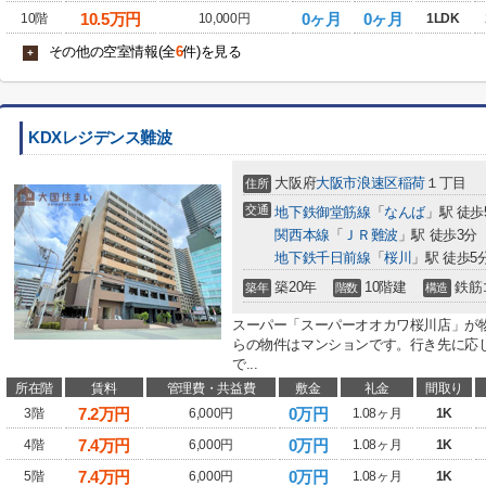
10.5
万円
0ヶ月
0ヶ月
10階
10,000円
1LDK
その他の空室情報(全
6
件)を見る
+
KDXレジデンス難波
大阪府
大阪市浪速区
稲荷
１丁目
住所
交通
地下鉄御堂筋線
「
なんば
」駅 徒歩
関西本線
「
ＪＲ難波
」駅 徒歩3分
地下鉄千日前線
「
桜川
」駅 徒歩5
築20年
10階建
鉄筋
築年
階数
構造
スーパー「スーパーオオカワ桜川店」が物
らの物件はマンションです。行き先に応
で...
所在階
賃料
管理費・共益費
敷金
礼金
間取り
7.2
万円
0万円
3階
6,000円
1.08ヶ月
1K
7.4
万円
0万円
4階
6,000円
1.08ヶ月
1K
7.4
万円
0万円
5階
6,000円
1.08ヶ月
1K