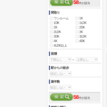
58
件が該当
間取り
ワンルーム
1K
1DK
1LDK
2K
2DK
2LDK
3K
3DK
3LDK
4K
4DK
4LDK以上
面積
～
駅からの徒歩
築年数
58
件が該当