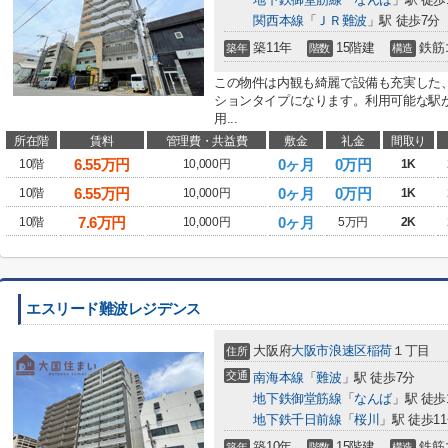
関西本線
「
ＪＲ難波
」駅 徒歩7分
築11年
15階建
鉄筋
築年
階数
構造
この物件は内観も綺麗で設備も充実した、
ションタイプになります。利用可能な駅
用...
所在階
賃料
管理費・共益費
敷金
礼金
間取り
6.55
万円
0ヶ月
0万円
10階
10,000円
1K
6.55
万円
0ヶ月
0万円
10階
10,000円
1K
7.6
万円
0ヶ月
10階
10,000円
5万円
2K
エスリード難波レジデンス
大阪府
大阪市浪速区
稲荷
１丁目
住所
交通
南海本線
「
難波
」駅 徒歩7分
地下鉄御堂筋線
「
なんば
」駅 徒歩
地下鉄千日前線
「
桜川
」駅 徒歩1
築10年
15階建
鉄筋
築年
階数
構造