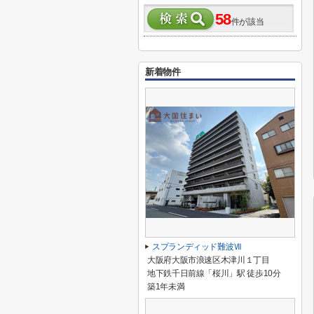
58
件が該当
新着物件
スプランディッド難波Ⅶ
大阪府大阪市浪速区木津川１丁目
地下鉄千日前線「桜川」駅 徒歩10分
築1年未満