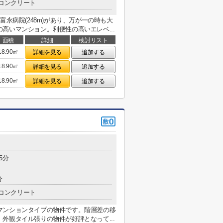
コンクリート
富永病院(248m)があり、万が一の時も大
高いマンション。利便性の高いエレベ...
面積
詳細
検討リスト
18.90㎡
詳細を見る
追加する
18.90㎡
詳細を見る
追加する
18.90㎡
詳細を見る
追加する
5分
分
コンクリート
マンションタイプの物件です。階層差の移
外観タイル張りの物件が好評となって...