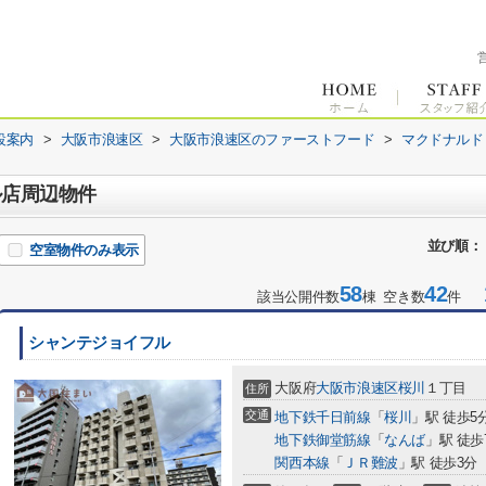
設案内
>
大阪市浪速区
>
大阪市浪速区のファーストフード
>
マクドナルド
ル店周辺物件
並び順：
空室物件のみ表示
58
42
1
該当公開件数
棟 空き数
件
シャンテジョイフル
大阪府
大阪市浪速区
桜川
１丁目
住所
交通
地下鉄千日前線
「
桜川
」駅 徒歩5
地下鉄御堂筋線
「
なんば
」駅 徒歩
関西本線
「
ＪＲ難波
」駅 徒歩3分