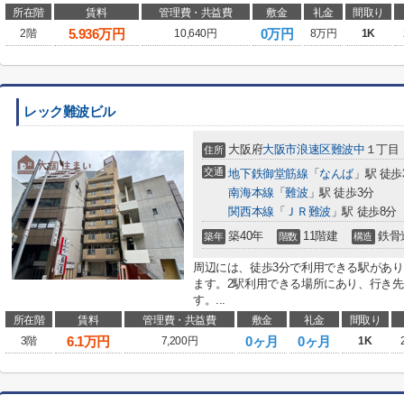
所在階
賃料
管理費・共益費
敷金
礼金
間取り
5.936
万円
0万円
2階
10,640円
8万円
1K
レック難波ビル
大阪府
大阪市浪速区
難波中
１丁目
住所
交通
地下鉄御堂筋線
「
なんば
」駅 徒歩
南海本線
「
難波
」駅 徒歩3分
関西本線
「
ＪＲ難波
」駅 徒歩8分
築40年
11階建
鉄骨
築年
階数
構造
周辺には、徒歩3分で利用できる駅があ
ます。2駅利用できる場所にあり、行き
す。...
所在階
賃料
管理費・共益費
敷金
礼金
間取り
6.1
万円
0ヶ月
0ヶ月
3階
7,200円
1K