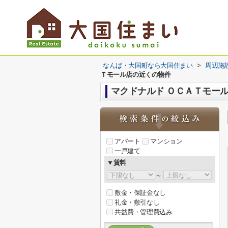
なんば・大国町なら大国住まい
>
周辺施
Ｔモール店の近くの物件
マクドナルド ＯＣＡＴモー
アパート
マンション
一戸建て
▼賃料
～
敷金・保証金なし
礼金・敷引なし
共益費・管理費込み