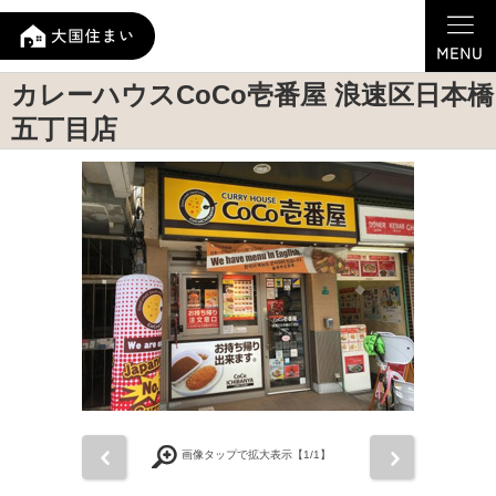
カレーハウスCoCo壱番屋 浪速区日本橋
五丁目店
前
次
画像タップで拡大表示【
1
/1】