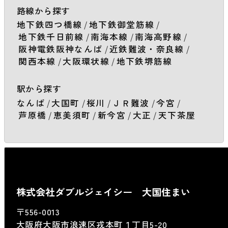
路線から探す
地下鉄四つ橋線
/
地下鉄御堂筋線
/
地下鉄千日前線
/
南海本線
/
南海高野線
/
阪神電鉄阪神なんば
/
近鉄難波・奈良線
/
関西本線
/
大阪環状線
/
地下鉄堺筋線
駅から探す
なんば
/
大国町
/
桜川
/
ＪＲ難波
/
今宮
/
芦原橋
/
恵美須町
/
新今宮
/
大正
/
天下茶屋
株式会社ダブルジェイシー 大国住まい
〒556-0013
大阪府大阪市浪速区戎本町１丁目5-20