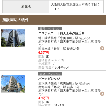
大阪府大阪市浪速区日本橋５丁目５
所在地
－１５
施設周辺の物件
賃貸｜マンション
エステムコート四天王寺夕陽丘Ⅱ
地下鉄堺筋線「恵美須町」駅 徒歩5分
地下鉄谷町線「四天王寺前夕陽ヶ丘」駅 徒歩
7分
南海本線「難波」駅 徒歩14分
6.3万円
間取:
1K
建物面積:
- / 6.78坪
土地面積:
- / -
敷金/礼金:
0ヶ月/0ヶ月
賃貸｜マンション
パークビレッジ
地下鉄堺筋線「恵美須町」駅 徒歩5分
南海本線「難波」駅 徒歩15分
地下鉄谷町線「四天王寺前夕陽ヶ丘」駅 徒歩
7分
4.9万円
間取:
1K
建物面積:
- / 5.47坪