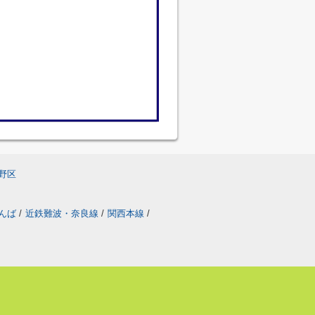
野区
なんば
/
近鉄難波・奈良線
/
関西本線
/