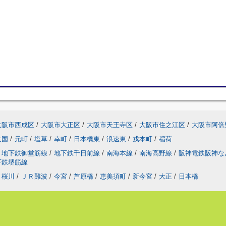
大阪市西成区
/
大阪市大正区
/
大阪市天王寺区
/
大阪市住之江区
/
大阪市阿倍
大国
/
元町
/
塩草
/
幸町
/
日本橋東
/
浪速東
/
戎本町
/
稲荷
地下鉄御堂筋線
/
地下鉄千日前線
/
南海本線
/
南海高野線
/
阪神電鉄阪神
下鉄堺筋線
桜川
/
ＪＲ難波
/
今宮
/
芦原橋
/
恵美須町
/
新今宮
/
大正
/
日本橋