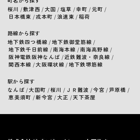
町名から探す
桜川
/
敷津西
/
大国
/
塩草
/
幸町
/
元町
/
日本橋東
/
戎本町
/
浪速東
/
稲荷
路線から探す
地下鉄四つ橋線
/
地下鉄御堂筋線
/
地下鉄千日前線
/
南海本線
/
南海高野線
/
阪神電鉄阪神なんば
/
近鉄難波・奈良線
/
関西本線
/
大阪環状線
/
地下鉄堺筋線
駅から探す
なんば
/
大国町
/
桜川
/
ＪＲ難波
/
今宮
/
芦原橋
/
恵美須町
/
新今宮
/
大正
/
天下茶屋