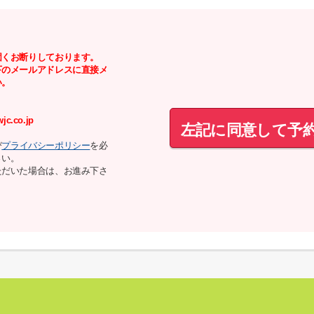
固くお断りしております。
下のメールアドレスに直接メ
い。
jc.co.jp
左記に同意して予
び
プライバシーポリシー
を必
さい。
ただいた場合は、お進み下さ