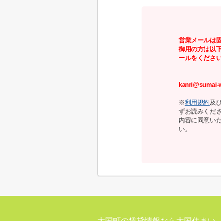
営業メールは
御用の方は以
ールをくださ
kanri@sumai-w
※
利用規約
及
ずお読みくだ
内容に同意い
い。
大国町の賃貸情報なら大国住まい