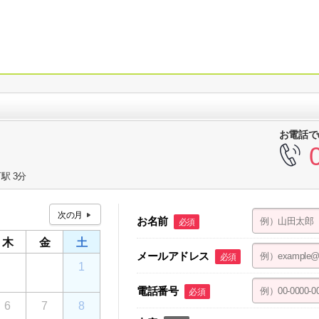
お電話で
駅 3分
お名前
必須
木
金
土
メールアドレス
必須
30
31
1
電話番号
必須
6
7
8