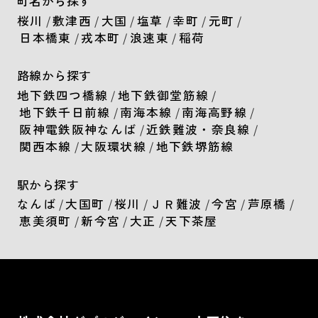
町名から探す
桜川
/
敷津西
/
大国
/
塩草
/
幸町
/
元町
/
日本橋東
/
戎本町
/
浪速東
/
稲荷
路線から探す
地下鉄四つ橋線
/
地下鉄御堂筋線
/
地下鉄千日前線
/
南海本線
/
南海高野線
/
阪神電鉄阪神なんば
/
近鉄難波・奈良線
/
関西本線
/
大阪環状線
/
地下鉄堺筋線
駅から探す
なんば
/
大国町
/
桜川
/
ＪＲ難波
/
今宮
/
芦原橋
/
恵美須町
/
新今宮
/
大正
/
天下茶屋