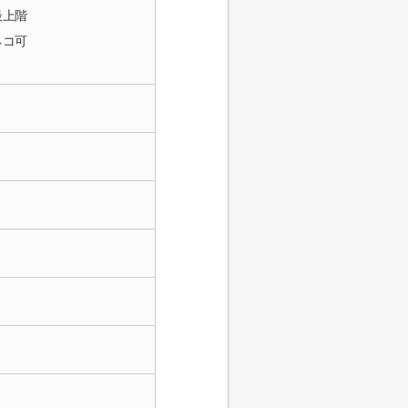
最上階
ネコ可