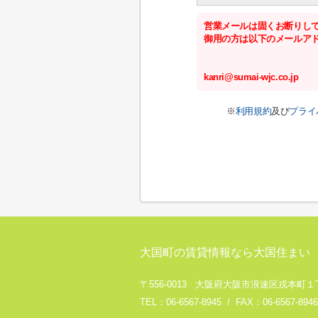
営業メールは固くお断りし
御用の方は以下のメールア
kanri@sumai-wjc.co.jp
※
利用規約
及び
プライ
大国町の賃貸情報なら大国住まい
〒556-0013 大阪府大阪市浪速区戎本町１丁
TEL：06-6567-8945 / FAX：06-6567-8946