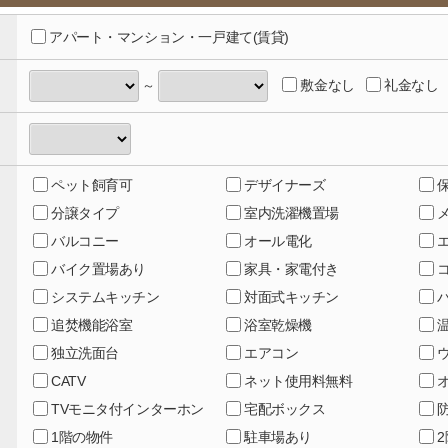
アパート・マンション・一戸建て(賃貸)
敷金なし
礼金なし
～
ペット飼育可
デザイナーズ
分譲タイプ
室内洗濯機置場
バルコニー
オール電化
バイク置場あり
家具・家電付き
システムキッチン
対面式キッチン
追焚機能浴室
浴室乾燥機
独立洗面台
エアコン
CATV
ネット使用料無料
TVモニタ付インターホン
宅配ボックス
1階の物件
駐車場あり