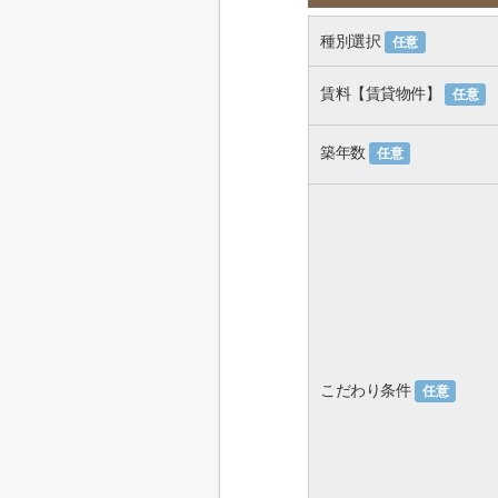
種別選択
任意
賃料【賃貸物件】
任意
築年数
任意
こだわり条件
任意