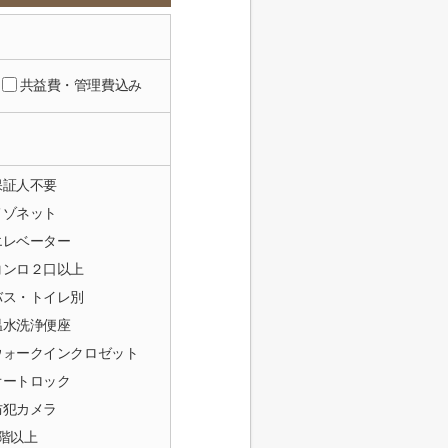
共益費・管理費込み
保証人不要
メゾネット
エレベーター
コンロ２口以上
バス・トイレ別
温水洗浄便座
ウォークインクロゼット
オートロック
防犯カメラ
2階以上