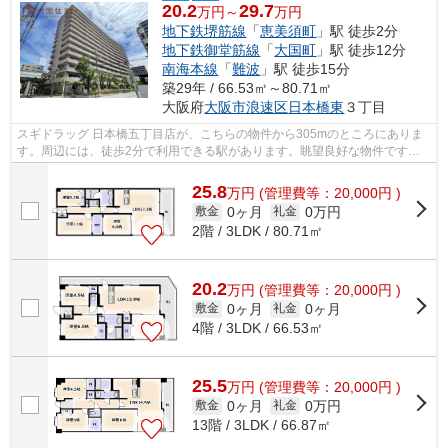
20.2
29.7
万円～
万円
地下鉄堺筋線
「
恵美須町
」駅 徒歩2分
地下鉄御堂筋線
「
大国町
」駅 徒歩12分
南海本線
「
難波
」駅 徒歩15分
築29年 / 66.53㎡～80.71㎡
大阪府
大阪市浪速区
日本橋東
３丁目
スギドラッグ 日本橋五丁目店が、こちらの物件から305mのところにありま
す。周辺には、徒歩2分で利用できる駅があります。眺望良好な物件です。
共用部には敷地内ごみ置き場・エレベー...
25.8
万
円
(管理費等：20,000円 )
0ヶ月
0万円
敷金
礼金
2階 / 3LDK / 80.71㎡
20.2
万
円
(管理費等：20,000円 )
0ヶ月
0ヶ月
敷金
礼金
4階 / 3LDK / 66.53㎡
25.5
万
円
(管理費等：20,000円 )
0ヶ月
0万円
敷金
礼金
13階 / 3LDK / 66.87㎡