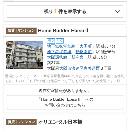
1
残り
件を表示する
Home Builder EbisuⅡ
賃貸 | マンション
敷0
礼0
地下鉄御堂筋線
「
大国町
」駅 徒歩7分
地下鉄堺筋線
「
動物園前
」駅 徒歩6分
大阪環状線
「
新今宮
」駅 徒歩5分
築37年
大阪府
大阪市浪速区
恵美須西
３丁目
近場にファミリーマート新今宮駅北店(440m)があるので急な買い物にも便利
です。1フロア1住戸の物件は階段の上り下りも必要ないため快適です。駅か
ら徒歩7分の物件なら、駅前のお買い物...
現在空室情報がありません。
「Home Builder EbisuⅡ」への
お問い合わせはこちら
オリエンタル日本橋
賃貸 | マンション