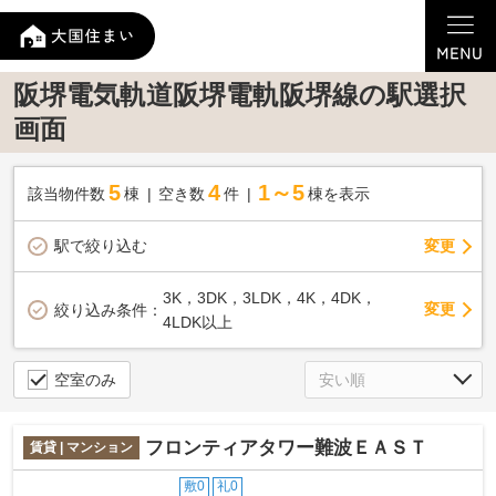
阪堺電気軌道阪堺電軌阪堺線の駅選択
画面
5
4
1～5
該当物件数
棟
空き数
件
棟を表示
駅で絞り込む
変更
3K，3DK，3LDK，4K，4DK，
変更
絞り込み条件：
4LDK以上
空室のみ
フロンティアタワー難波ＥＡＳＴ
賃貸 | マンション
敷0
礼0