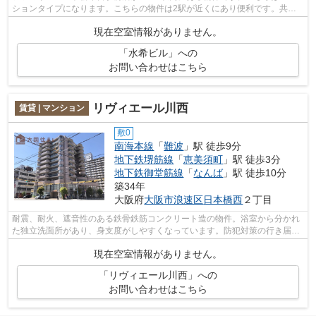
ションタイプになります。こちらの物件は2駅が近くにあり便利です。共用
部には敷地内ごみ置き場・エレベータなど...
現在空室情報がありません。
「水希ビル」への
お問い合わせはこちら
リヴィエール川西
賃貸 | マンション
敷0
南海本線
「
難波
」駅 徒歩9分
地下鉄堺筋線
「
恵美須町
」駅 徒歩3分
地下鉄御堂筋線
「
なんば
」駅 徒歩10分
築34年
大阪府
大阪市浪速区
日本橋西
２丁目
耐震、耐火、遮音性のある鉄骨鉄筋コンクリート造の物件。浴室から分かれ
た独立洗面所があり、身支度がしやすくなっています。防犯対策の行き届い
た造りがポイント。敷地内ごみ置き場...
現在空室情報がありません。
「リヴィエール川西」への
お問い合わせはこちら