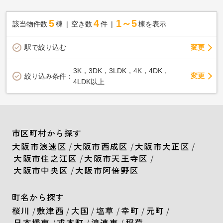
5
4
1～5
該当物件数
棟
空き数
件
棟を表示
駅で絞り込む
変更
3K，3DK，3LDK，4K，4DK，
変更
絞り込み条件：
4LDK以上
市区町村から探す
大阪市浪速区
/
大阪市西成区
/
大阪市大正区
/
大阪市住之江区
/
大阪市天王寺区
/
大阪市中央区
/
大阪市阿倍野区
町名から探す
桜川
/
敷津西
/
大国
/
塩草
/
幸町
/
元町
/
日本橋東
/
戎本町
/
浪速東
/
稲荷