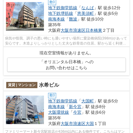
敷0
地下鉄御堂筋線
「
なんば
」駅 徒歩12分
地下鉄堺筋線
「
恵美須町
」駅 徒歩5分
南海本線
「
難波
」駅 徒歩10分
築35年
大阪府
大阪市浪速区
日本橋東
２丁目
病気や怪我、調子の悪い時にも通いやすい場所に愛染橋病院(398m)があって
安心です。木造よりしっかりとした丈夫な鉄骨造の住居。駅から近く利便性
の高い生活環境が魅力的な、駅から徒...
現在空室情報がありません。
「オリエンタル日本橋」への
お問い合わせはこちら
水希ビル
賃貸 | マンション
敷0
地下鉄御堂筋線
「
大国町
」駅 徒歩5分
南海本線
「
新今宮
」駅 徒歩8分
大阪環状線
「
今宮
」駅 徒歩6分
築35年
大阪府
大阪市浪速区
大国
１丁目
ファミリーマート新今宮駅前店が436m以内にある物件です。こちらはマン