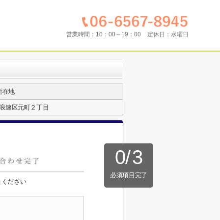
営業時間：
10：00～19：00
定休日：
水曜日
所在地
浪速区元町２丁目
0
/
3
必須項目完了
せください