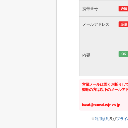
携帯番号
必須
メールアドレス
必須
OK
内容
営業メールは固くお断りし
御用の方は以下のメールア
kanri@sumai-wjc.co.jp
※
利用規約
及び
プライ