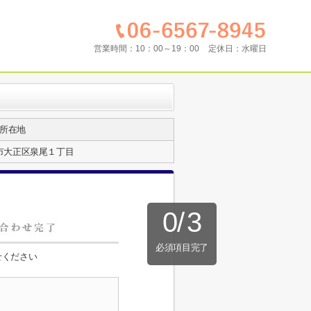
営業時間：
10：00～19：00
定休日：
水曜日
所在地
市大正区泉尾１丁目
0
/
3
必須項目完了
せください