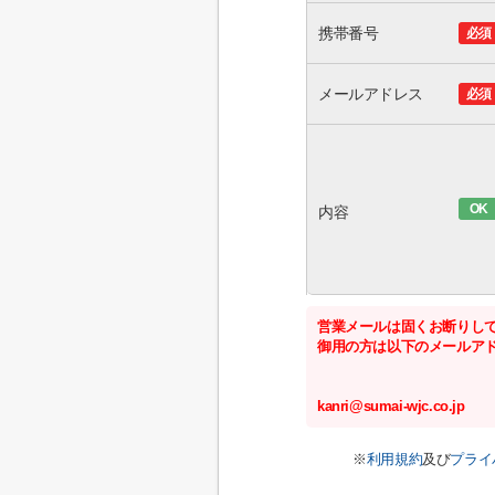
携帯番号
必須
メールアドレス
必須
OK
内容
営業メールは固くお断りし
御用の方は以下のメールア
kanri@sumai-wjc.co.jp
※
利用規約
及び
プライ