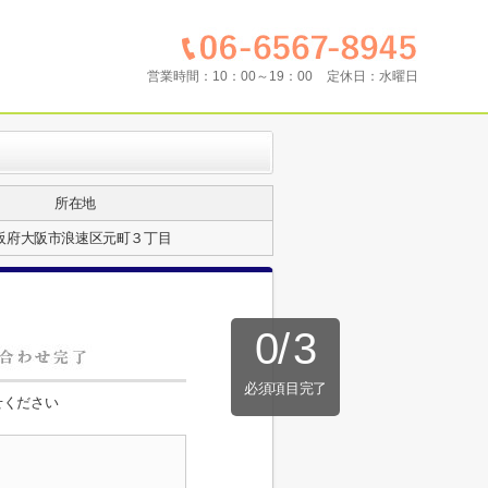
営業時間：
10：00～19：00
定休日：
水曜日
所在地
阪府大阪市浪速区元町３丁目
0
/
3
必須項目完了
せください