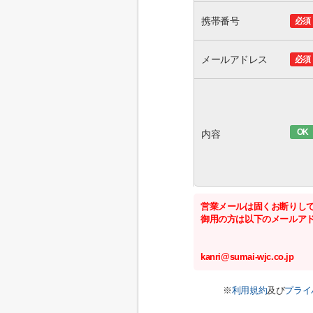
携帯番号
必須
メールアドレス
必須
OK
内容
営業メールは固くお断りし
御用の方は以下のメールア
kanri@sumai-wjc.co.jp
※
利用規約
及び
プライ