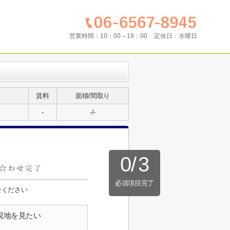
営業時間：
10：00～19：00
定休日：
水曜日
賃料
面積/間取り
-
-/-
0
/
3
必須項目完了
せください
現地を見たい