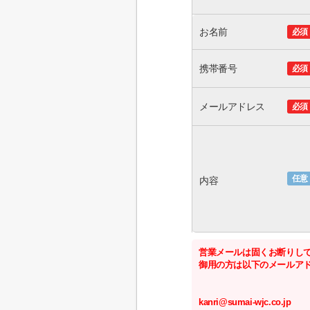
お名前
必須
携帯番号
必須
メールアドレス
必須
任意
内容
営業メールは固くお断りし
御用の方は以下のメールア
kanri@sumai-wjc.co.jp