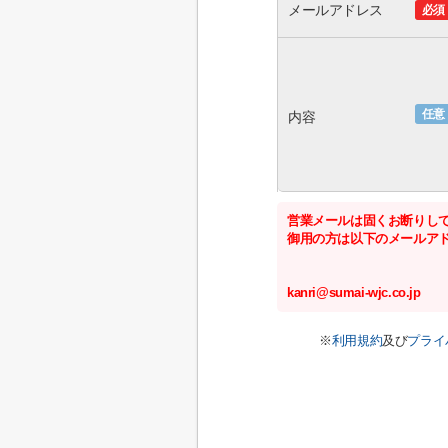
メールアドレス
必須
任意
内容
営業メールは固くお断りし
御用の方は以下のメールア
kanri@sumai-wjc.co.jp
※
利用規約
及び
プライ