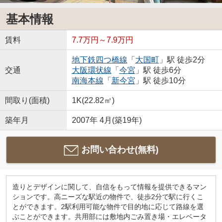
基本情報
賃料
7.7万円～7.9万円
地下鉄四つ橋線
「
大国町
」駅 徒歩2分
交通
大阪環状線
「
今宮
」駅 徒歩6分
南海本線
「
新今宮
」駅 徒歩10分
間取り(面積)
1K(22.82㎡)
築年月
2007年 4月(築19年)
お問い合わせ(無料)
造りとデザインに関して、自信をもって情報を提供できるマン
ションです。高ニーズな駅近の物件で、徒歩2分で駅に行くこ
とができます。2駅利用可能な物件で目的地に応じて路線を選
ぶことができます。共用部には敷地内ごみ置き場・エレベータ