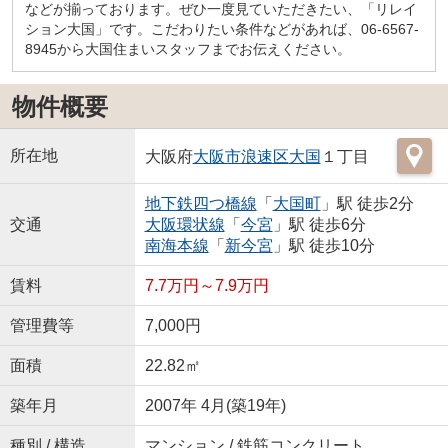
などが揃っております。ぜひ一度見ていただきたい、「リレイ
ション大国」です。こだわりたい条件などがあれば、06-6567-
8945から大国住まいスタッフまでお伝えください。
物件概要
所在地
大阪府
大阪市浪速区
大国
１丁目
地下鉄四つ橋線
「
大国町
」駅 徒歩2分
交通
大阪環状線
「
今宮
」駅 徒歩6分
南海本線
「
新今宮
」駅 徒歩10分
賃料
7.7万円～7.9万円
管理費等
7,000円
面積
22.82㎡
築年月
2007年 4月(築19年)
種別 / 構造
マンション / 鉄筋コンクリート