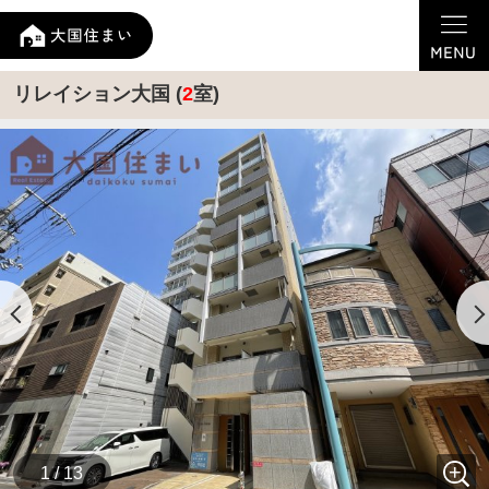
リレイション大国 (
2
室)
1 / 13