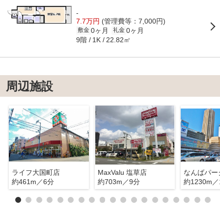
-
7.7万円
(管理費等：7,000円)
0ヶ月
0ヶ月
敷金
礼金
9階
22.82㎡
1K
周辺施設
ライフ大国町店
MaxValu 塩草店
約461m／6分
約703m／9分
約1230m／