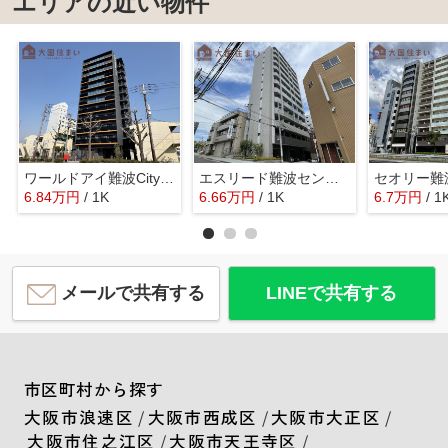
エリアの近い物件
ワールドアイ難波CityGate
エスリード難波セントラル
6.84
万
円
/ 1K
6.66
万
円
/ 1K
6.7
万
円
/ 1
メールで共有する
LINEで共有する
市区町村から探す
大阪市浪速区
/
大阪市西成区
/
大阪市大正区
/
大阪市住之江区
/
大阪市天王寺区
/