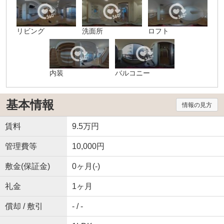
リビング
洗面所
ロフト
内装
バルコニー
基本情報
情報の見方
賃料
9.5万円
管理費等
10,000円
敷金(保証金)
0ヶ月(-)
礼金
1ヶ月
償却 / 敷引
- / -