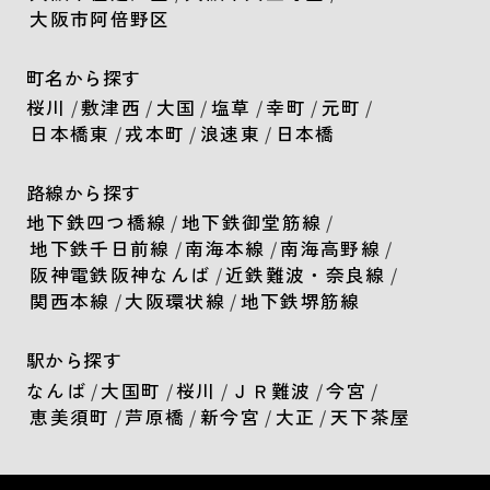
大阪市阿倍野区
町名から探す
桜川
/
敷津西
/
大国
/
塩草
/
幸町
/
元町
/
日本橋東
/
戎本町
/
浪速東
/
日本橋
路線から探す
地下鉄四つ橋線
/
地下鉄御堂筋線
/
地下鉄千日前線
/
南海本線
/
南海高野線
/
阪神電鉄阪神なんば
/
近鉄難波・奈良線
/
関西本線
/
大阪環状線
/
地下鉄堺筋線
駅から探す
なんば
/
大国町
/
桜川
/
ＪＲ難波
/
今宮
/
恵美須町
/
芦原橋
/
新今宮
/
大正
/
天下茶屋