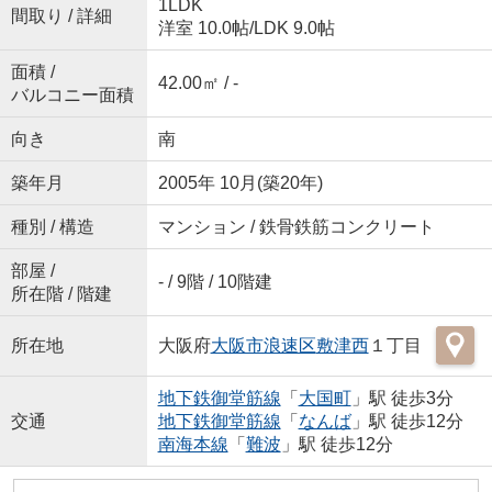
1LDK
間取り / 詳細
洋室 10.0帖
/
LDK 9.0帖
面積 /
42.00㎡ / -
バルコニー面積
向き
南
築年月
2005年 10月(築20年)
種別 / 構造
マンション / 鉄骨鉄筋コンクリート
部屋 /
- / 9階 / 10階建
所在階 / 階建
所在地
大阪府
大阪市浪速区
敷津西
１丁目
地下鉄御堂筋線
「
大国町
」駅 徒歩3分
交通
地下鉄御堂筋線
「
なんば
」駅 徒歩12分
南海本線
「
難波
」駅 徒歩12分