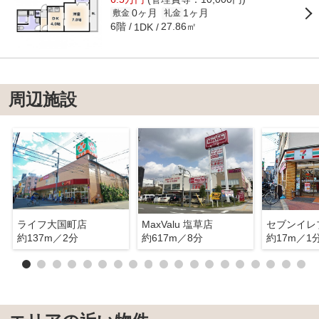
0ヶ月
1ヶ月
敷金
礼金
6階
27.86㎡
1DK
周辺施設
ライフ大国町店
MaxValu 塩草店
約137m／2分
約617m／8分
約17m／1