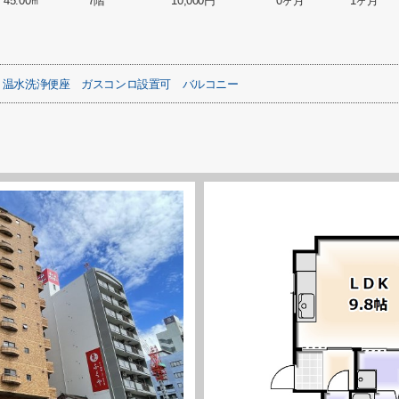
45.00㎡
7階
10,000円
0ヶ月
1ヶ月
温水洗浄便座
ガスコンロ設置可
バルコニー