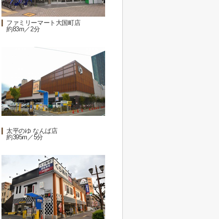
ファミリーマート大国町店
約83m／2分
太平のゆ なんば店
約395m／5分