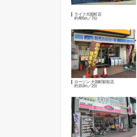
ライフ大国町店
約485m／7分
ローソン 大国町駅前店
約152m／2分