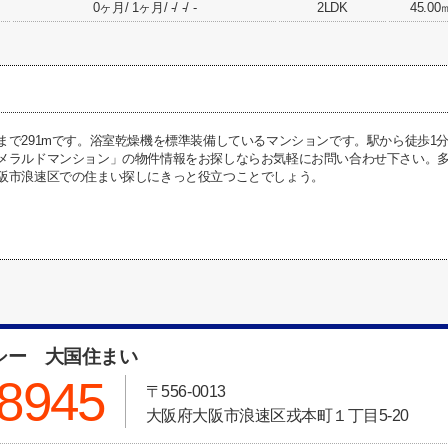
0ヶ月/ 1ヶ月/ -/ -/ -
2LDK
45.00
まで291mです。浴室乾燥機を標準装備しているマンションです。駅から徒歩1
メラルドマンション」の物件情報をお探しならお気軽にお問い合わせ下さい。
阪市浪速区での住まい探しにきっと役立つことでしょう。
シー 大国住まい
-8945
〒556-0013
大阪府大阪市浪速区戎本町１丁目5-20