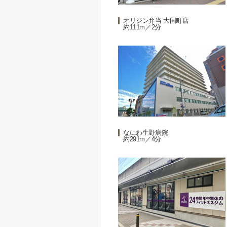
オリジン弁当 大国町店
約111m／2分
なにわ生野病院
約291m／4分