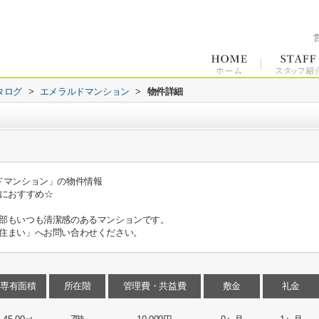
タログ
>
エメラルドマンション
>
物件詳細
ドマンション」の物件情報
んにおすすめ☆
部もいつも清潔感のあるマンションです。
住まい」へお問い合わせください。
専有面積
所在階
管理費・共益費
敷金
礼金