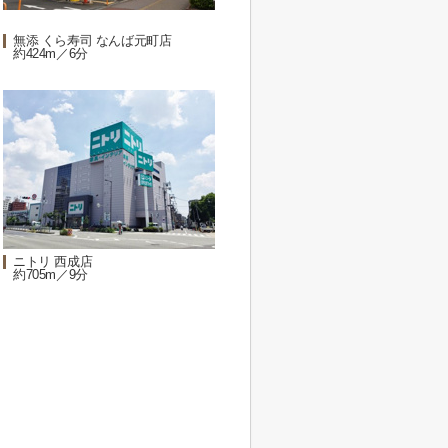
無添 くら寿司 なんば元町店
約424m／6分
ニトリ 西成店
約705m／9分