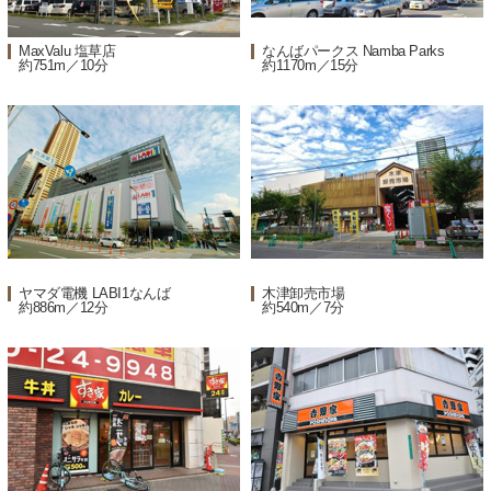
MaxValu 塩草店
なんばパークス Namba Parks
約751m／10分
約1170m／15分
ヤマダ電機 LABI1なんば
木津卸売市場
約886m／12分
約540m／7分