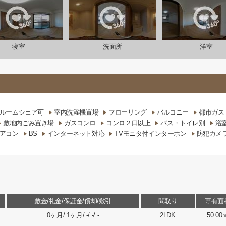
寝室
洗面所
洋室
ルームシェア可
室内洗濯機置場
フローリング
バルコニー
都市ガス
敷地内ごみ置き場
ガスコンロ
コンロ２口以上
バス・トイレ別
浴
アコン
BS
インターネット対応
TVモニタ付インターホン
防犯カメ
敷金/礼金/保証金/償却/敷引
間取り
専有面
0ヶ月/ 1ヶ月/ -/ -/ -
2LDK
50.00