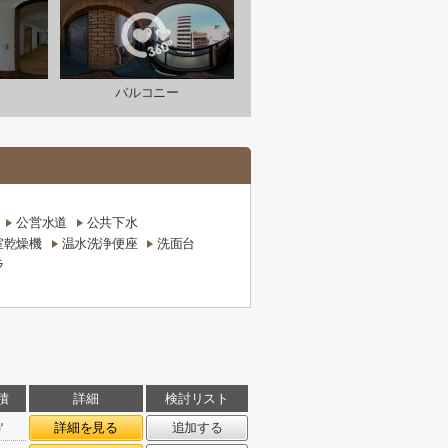
バルコニー
公営水道
公共下水
室乾燥機
温水洗浄便座
洗面台
ラ
積
詳細
検討リスト
㎡
詳細を見る
追加する