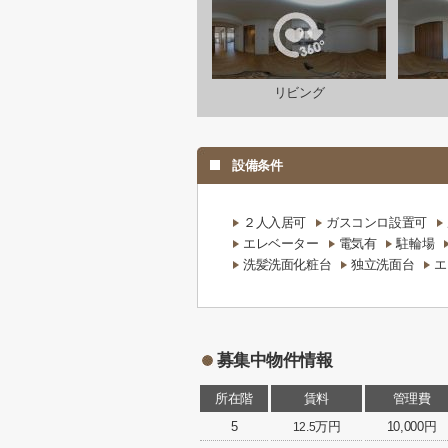
リビング
設備条件
２人入居可
ガスコンロ設置可
エレベーター
電気有
駐輪場
洗髪洗面化粧台
独立洗面台
エ
募集中物件情報
所在階
賃料
管理費
5
万円
10,000円
12.5