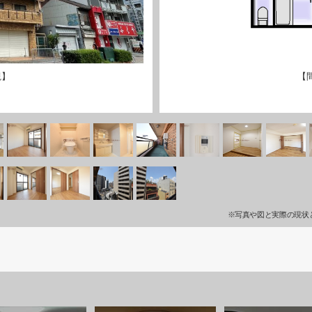
観】
【
※写真や図と実際の現状