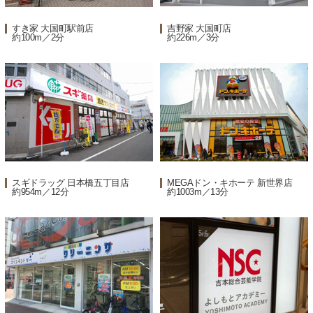
すき家 大国町駅前店
吉野家 大国町店
約100m／2分
約226m／3分
スギドラッグ 日本橋五丁目店
MEGAドン・キホーテ 新世界店
約954m／12分
約1003m／13分