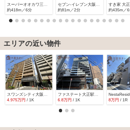
スーパーオオカワ三軒家東店
セブン-イレブン大阪三軒家東４丁目店
すき家 大
約418m／6分
約81m／2分
約435m／
エリアの近い物件
スワンズシティ大阪WEST
ファステート大正駅前トロフィ
NestaRes
4.975
万
円
/ 1K
6.8
万
円
/ 1K
8
万
円
/ 1R