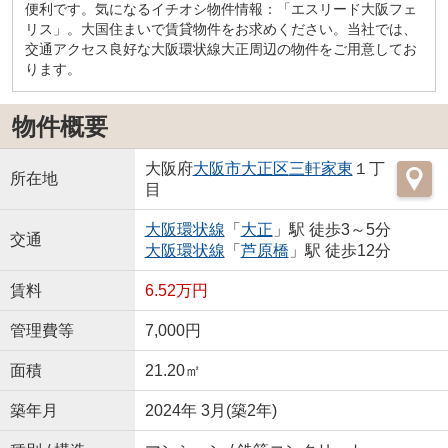
便利です。気になるイチオシ物件情報：「エスリード大阪フェ
リス」。大国住まいで賃貸物件をお求めください。当社では、
交通アクセス良好な大阪環状線大正周辺の物件をご用意してお
ります。
物件概要
大阪府
大阪市大正区
三軒家東
１丁
所在地
目
大阪環状線
「
大正
」駅 徒歩3～5分
交通
大阪環状線
「
芦原橋
」駅 徒歩12分
賃料
6.52万円
管理費等
7,000円
面積
21.20㎡
築年月
2024年 3月(築2年)