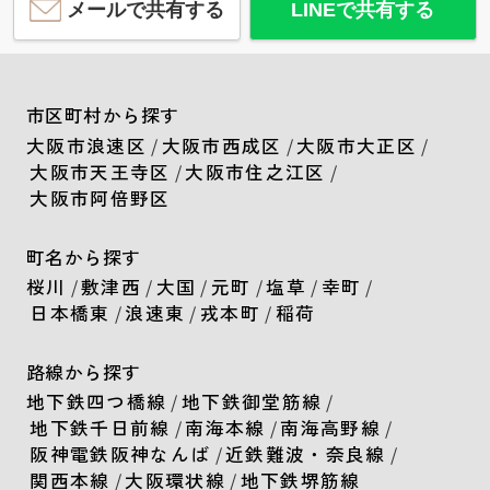
メールで共有する
LINEで共有する
市区町村から探す
大阪市浪速区
/
大阪市西成区
/
大阪市大正区
/
大阪市天王寺区
/
大阪市住之江区
/
大阪市阿倍野区
町名から探す
桜川
/
敷津西
/
大国
/
元町
/
塩草
/
幸町
/
日本橋東
/
浪速東
/
戎本町
/
稲荷
路線から探す
地下鉄四つ橋線
/
地下鉄御堂筋線
/
地下鉄千日前線
/
南海本線
/
南海高野線
/
阪神電鉄阪神なんば
/
近鉄難波・奈良線
/
関西本線
/
大阪環状線
/
地下鉄堺筋線