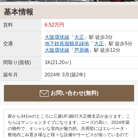
基本情報
賃料
6.52万円
大阪環状線
「
大正
」駅 徒歩3分
交通
地下鉄長堀鶴見緑地
「
大正
」駅 徒歩5分
大阪環状線
「
芦原橋
」駅 徒歩12分
間取り(面積)
1K(21.20㎡)
築年月
2024年 3月(築2年)
お問い合わせ(無料)
家から341mのところに三菱UFJ銀行大正橋支店があります。こ
ちらはマンションタイプになります。ニーズの高い、2024年築
の物件で、オシャレな室内が魅力的。共用部にはエレベータ・
敷地内ごみ置き場など様々な設備やサービスが揃っているので