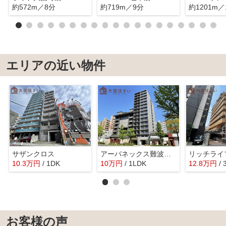
約572m／8分
約719m／9分
約1201m／
エリアの近い物件
サザンクロス
アーバネックス難波WEST
リッチライ
10.3
万
円
/ 1DK
10
万
円
/ 1LDK
12.8
万
円
/
お客様の声