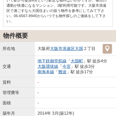
いて駅から徒歩4分という駅近な物件はいかがですか。毎日の
通勤が快適になるマンション、2駅利用可能です。大阪市浪速
区で過ごすなら大国住まいの扱う物件を参考にしてみて下さ
い。06-6567-8945からいつでも物件探しのご連絡をして下さ
い。
物件概要
所在地
大阪府
大阪市浪速区
大国
２丁目
地下鉄御堂筋線
「
大国町
」駅 徒歩4分
交通
大阪環状線
「
今宮
」駅 徒歩3分
南海本線
「
難波
」駅 徒歩17分
賃料
-
管理費等
-
面積
-
築年月
2014年 3月(築12年)