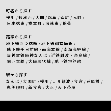
町名から探す
桜川
/
敷津西
/
大国
/
塩草
/
幸町
/
元町
/
日本橋東
/
戎本町
/
浪速東
/
稲荷
路線から探す
地下鉄四つ橋線
/
地下鉄御堂筋線
/
地下鉄千日前線
/
南海本線
/
南海高野線
/
阪神電鉄阪神なんば
/
近鉄難波・奈良線
/
関西本線
/
大阪環状線
/
地下鉄堺筋線
駅から探す
なんば
/
大国町
/
桜川
/
ＪＲ難波
/
今宮
/
芦原橋
/
恵美須町
/
新今宮
/
大正
/
天下茶屋