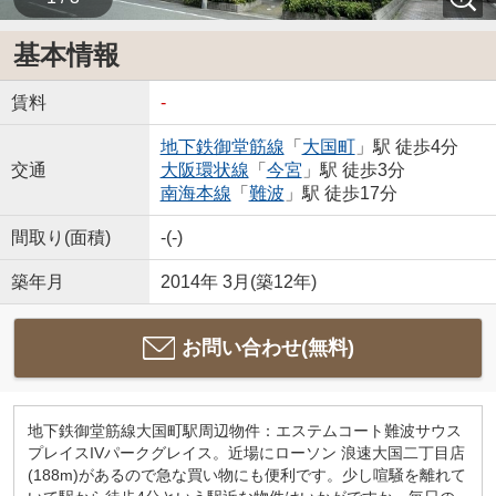
基本情報
賃料
-
地下鉄御堂筋線
「
大国町
」駅 徒歩4分
交通
大阪環状線
「
今宮
」駅 徒歩3分
南海本線
「
難波
」駅 徒歩17分
間取り(面積)
-(-)
築年月
2014年 3月(築12年)
お問い合わせ(無料)
地下鉄御堂筋線大国町駅周辺物件：エステムコート難波サウス
プレイスIVパークグレイス。近場にローソン 浪速大国二丁目店
(188m)があるので急な買い物にも便利です。少し喧騒を離れて