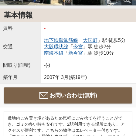
基本情報
賃料
-
地下鉄御堂筋線
「
大国町
」駅 徒歩5分
交通
大阪環状線
「
今宮
」駅 徒歩2分
南海本線
「
新今宮
」駅 徒歩10分
間取り(面積)
-(-)
築年月
2007年 3月(築19年)
お問い合わせ(無料)
敷地内ごみ置き場があるため気軽にごみ捨てを行うことがで
き、ゴミの多い時も安心です。2駅利用できる場所にあり、ア
クセスが便利です。こちらの物件はエレベーター付きです。