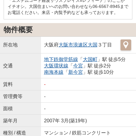
「エステムコート難波サウスプレイスIIレフィーナ」のここが
イチオシ。大国住まいへのお問い合わせなら06-6567-8945まで
お電話ください。来店・内覧予約なども承っております。
物件概要
所在地
大阪府
大阪市浪速区
大国
３丁目
地下鉄御堂筋線
「
大国町
」駅 徒歩5分
交通
大阪環状線
「
今宮
」駅 徒歩2分
南海本線
「
新今宮
」駅 徒歩10分
賃料
-
管理費等
-
面積
-
築年月
2007年 3月(築19年)
種別 / 構造
マンション / 鉄筋コンクリート