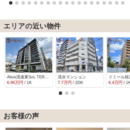
エリアの近い物件
Alivis浪速東SoL TERRACE
清水マンション
ドミール桜
6.95
万
円
/ 1K
7.7
万
円
/ 2DK
6.4
万
円
/ 1
お客様の声