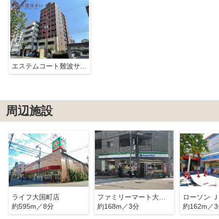
エステムコート難波サウスプレイスⅡレフィーナ
周辺施設
ライフ大国町店
ファミリーマート大国三丁目店
ローソン 
約595m／8分
約168m／3分
約162m／