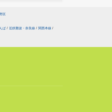
野区
なんば
/
近鉄難波・奈良線
/
関西本線
/