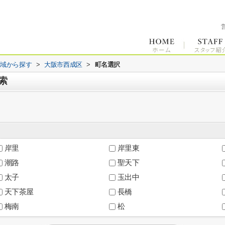
地域から探す
>
大阪市西成区
>
町名選択
索
岸里
岸里東
潮路
聖天下
太子
玉出中
天下茶屋
長橋
梅南
松