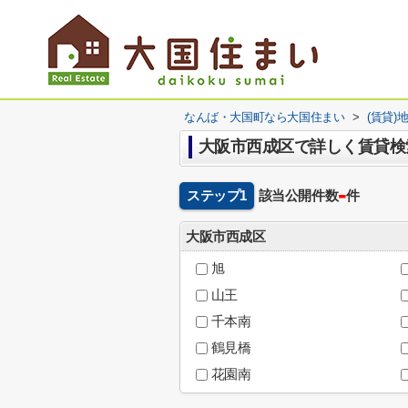
なんば・大国町なら大国住まい
>
(賃貸)
大阪市西成区で詳しく賃貸検
-
ステップ1
該当公開件数
件
大阪市西成区
旭
山王
千本南
鶴見橋
花園南