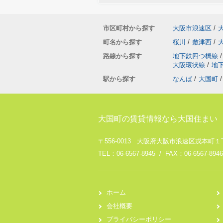
市区町村から探す
大阪市浪速区
/
町名から探す
桜川
/
敷津西
/
路線から探す
地下鉄四つ橋線
/
大阪環状線
/
地
駅から探す
なんば
/
大国町
/
大国町の賃貸情報なら大国住まい
〒556-0013 大阪府大阪市浪速区戎本町１丁
TEL：06-6567-8945 / FAX：06-6567-8946
ホーム
会社概要
プライバシーポリシー