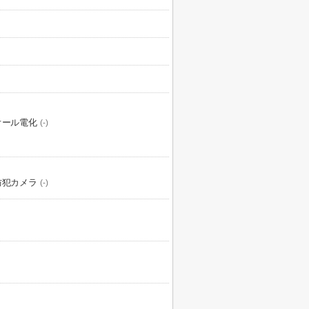
オール電化
(-)
防犯カメラ
(-)