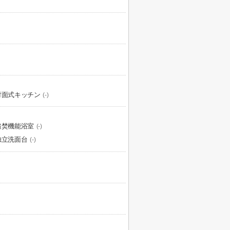
対面式キッチン
(-)
追焚機能浴室
(-)
独立洗面台
(-)