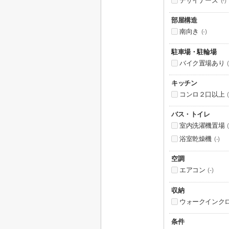
デザイナーズ
(-)
部屋構造
南向き
(-)
駐車場・駐輪場
バイク置場あり
(
キッチン
コンロ２口以上
(
バス・トイレ
室内洗濯機置場
(
浴室乾燥機
(-)
空調
エアコン
(-)
収納
ウォークインク
条件