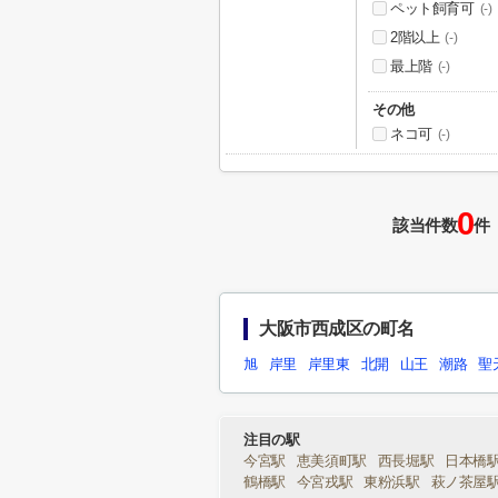
ペット飼育可
(-)
2階以上
(-)
最上階
(-)
その他
ネコ可
(-)
0
該当件数
件
大阪市西成区の町名
旭
岸里
岸里東
北開
山王
潮路
聖
注目の駅
今宮駅
恵美須町駅
西長堀駅
日本橋
鶴橋駅
今宮戎駅
東粉浜駅
萩ノ茶屋