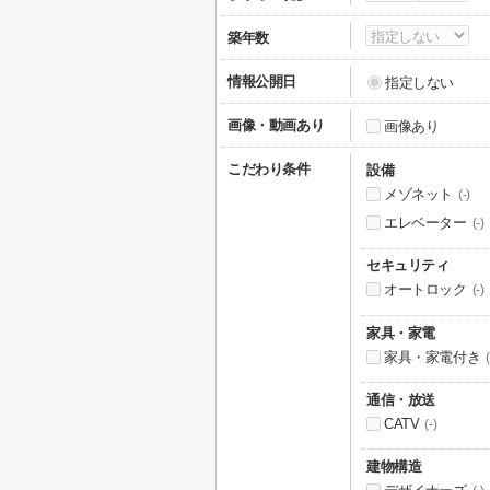
築年数
情報公開日
指定しない
画像・動画あり
画像あり
こだわり条件
設備
メゾネット
(-)
エレベーター
(-)
セキュリティ
オートロック
(-)
家具・家電
家具・家電付き
(
通信・放送
CATV
(-)
建物構造