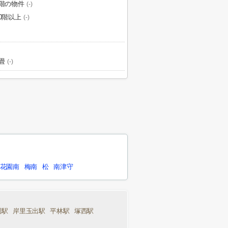
1階の物件
(-)
20階以上
(-)
畳
(-)
花園南
梅南
松
南津守
園駅
岸里玉出駅
平林駅
塚西駅