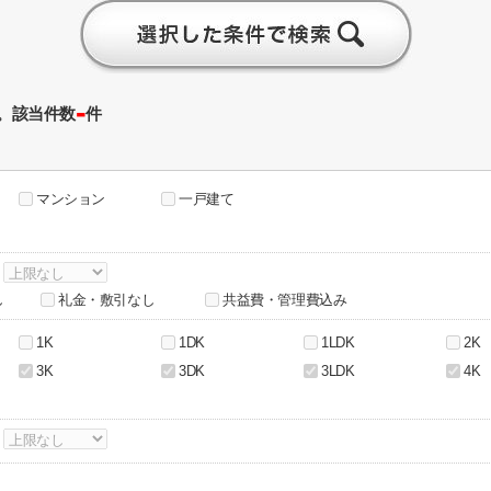
-
。該当件数
件
マンション
一戸建て
～
し
礼金・敷引なし
共益費・管理費込み
1K
1DK
1LDK
2K
3K
3DK
3LDK
4K
～