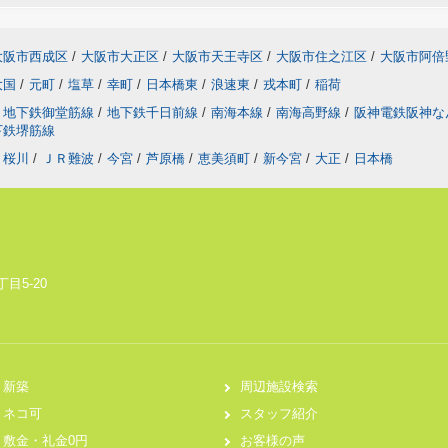
大阪市西成区
/
大阪市大正区
/
大阪市天王寺区
/
大阪市住之江区
/
大阪市阿倍
大国
/
元町
/
塩草
/
幸町
/
日本橋東
/
浪速東
/
戎本町
/
稲荷
地下鉄御堂筋線
/
地下鉄千日前線
/
南海本線
/
南海高野線
/
阪神電鉄阪神
下鉄堺筋線
桜川
/
ＪＲ難波
/
今宮
/
芦原橋
/
恵美須町
/
新今宮
/
大正
/
日本橋
目5-20
新築
周辺施設検索
ネコ可
スタッフ紹介
敷金・礼金0円
お客様の声