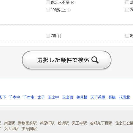
保証人不要
(-)
10階以上
(-)
7畳
8
(-)
天下
千本中
千本南
太子
玉出中
玉出西
鶴見橋
天下茶屋
長橋
花園北
駅
岸里駅
動物園前駅
芦原町駅
粉浜駅
天王寺駅
谷町九丁目駅
住之江公
駅
文の里駅
美章園駅