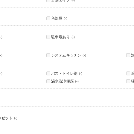
分譲タイプ
(-)
角部屋
(-)
駐車場あり
-)
(-)
システムキッチン
-)
(-)
バス・トイレ別
-)
(-)
温水洗浄便座
(-)
ロゼット
(-)