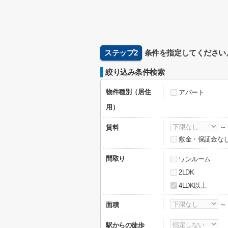
ステップ2
条件を指定してください
絞り込み条件検索
物件種別（居住
アパート
用）
賃料
敷金・保証金な
間取り
ワンルーム
2LDK
4LDK以上
面積
駅からの徒歩